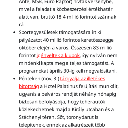
Ante, MSB, Euro Raptor) hívtak versenybe,
mivel a feladat a közbeszerzési értékhatár
alatt van, bruttó 18,4 millió forintot szánnak
rá.
Sportegyesületek támogatására írt ki
pályázatot 40 millió forintos keretösszeggel
október elején a város. Összesen 83 millió
forintot
igényeltek a klubok
, így nyilván nem
mindenki kapta meg a teljes támogatást. A
programokat április 30-ig kell megvalósítani.
Pénteken (nov. 3.)
tárgyalja az illetékes
bizottság
a Hotel Palatinus felújítási munkáit,
ugyanis a belváros rendjét néhány hónapig
biztosan befolyásolja, hogy teherautók
közlekedhetnek majd a Király utcában és a
Széchenyi téren. Sőt, toronydarut is
telepítenek, ennek az alkatrészeit több