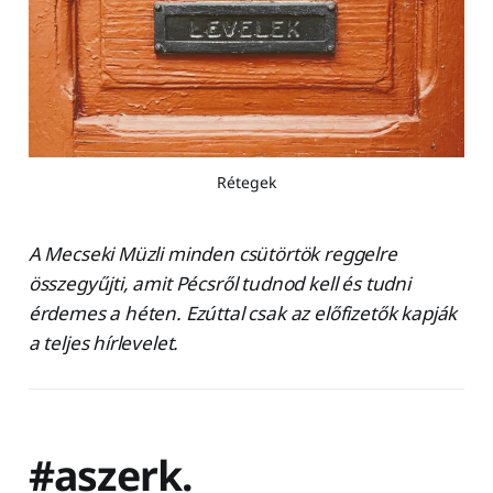
Rétegek
A Mecseki Müzli minden csütörtök reggelre
összegyűjti, amit Pécsről tudnod kell és tudni
érdemes a héten. Ezúttal csak az előfizetők kapják
a teljes hírlevelet.
#aszerk.