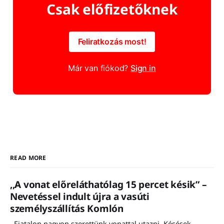
Csak előfizetőknek
Feliratkozás most!
Már van fiókod?
Sign in
READ MORE
,,A vonat előreláthatólag 15 percet késik” –
Nevetéssel indult újra a vasúti
személyszállítás Komlón
,,Fiatalon nagyon szerettünk vonattal utazni. Késések