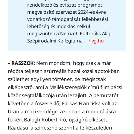
rendelkező és évi száz programot
megvalósító szervezet 2024-es évre
vonatkozó támogatását fellebbezési
lehetőség és indoklás nélkül
megszünteti a Nemzeti Kulturális Alap
Szépirodalmi Kollégiuma. |
hvg.hu
– RASSZOK:
Nem mondom, hogy csak a már
régóta teljesen szürreális hazai közállapotokban
születhet egy ilyen történet, de mégiscsak
elképesztő, ami a Mellékszereplők című film pécsi
közönségtalálkozója után lezajlott. A bemutatót
követően a főszereplő, Farkas Franciska volt az
Uránia mozi vendége, azonban a moderálásra
felkért Balogh Robert, író, újságíró elkésett.
Ráadásul a színésznő szerint a felkészületlen