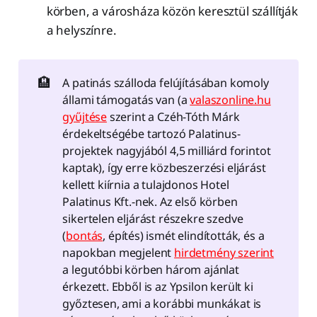
körben, a városháza közön keresztül szállítják
a helyszínre.
🏨
A patinás szálloda felújításában komoly
állami támogatás van (a
valaszonline.hu
gyűjtése
szerint a Czéh-Tóth Márk
érdekeltségébe tartozó Palatinus-
projektek nagyjából 4,5 milliárd forintot
kaptak), így erre közbeszerzési eljárást
kellett kiírnia a tulajdonos Hotel
Palatinus Kft.-nek. Az első körben
sikertelen eljárást részekre szedve
(
bontás
, építés) ismét elindították, és a
napokban megjelent
hirdetmény szerint
a legutóbbi körben három ajánlat
érkezett. Ebből is az Ypsilon került ki
győztesen, ami a korábbi munkákat is