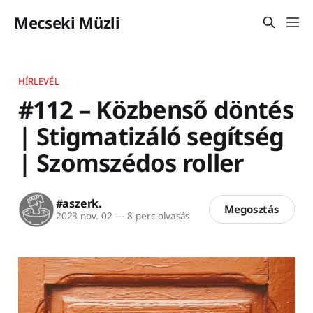
Mecseki Müzli
HÍRLEVÉL
#112 – Közbenső döntés
| Stigmatizáló segítség
| Szomszédos roller
#aszerk.
Megosztás
2023 nov. 02
—
8 perc olvasás