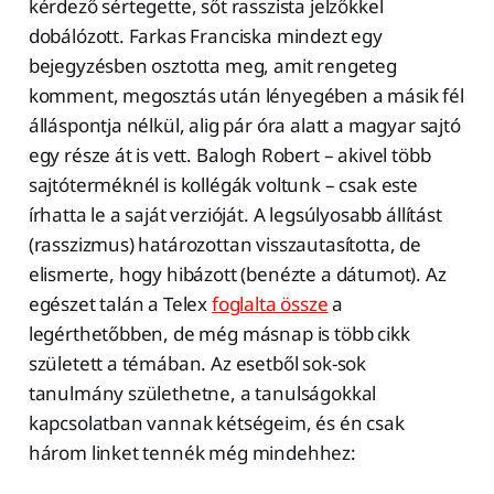
kérdező sértegette, sőt rasszista jelzőkkel
dobálózott. Farkas Franciska mindezt egy
bejegyzésben osztotta meg, amit rengeteg
komment, megosztás után lényegében a másik fél
álláspontja nélkül, alig pár óra alatt a magyar sajtó
egy része át is vett. Balogh Robert – akivel több
sajtóterméknél is kollégák voltunk – csak este
írhatta le a saját verzióját. A legsúlyosabb állítást
(rasszizmus) határozottan visszautasította, de
elismerte, hogy hibázott (benézte a dátumot). Az
egészet talán a Telex
foglalta össze
a
legérthetőbben, de még másnap is több cikk
született a témában. Az esetből sok-sok
tanulmány születhetne, a tanulságokkal
kapcsolatban vannak kétségeim, és én csak
három linket tennék még mindehhez: