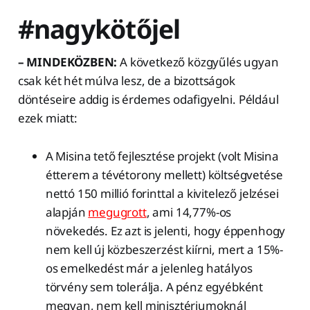
#nagykötőjel
– MINDEKÖZBEN:
A következő közgyűlés ugyan
csak két hét múlva lesz, de a bizottságok
döntéseire addig is érdemes odafigyelni. Például
ezek miatt:
A Misina tető fejlesztése projekt (volt Misina
étterem a tévétorony mellett) költségvetése
nettó 150 millió forinttal a kivitelező jelzései
alapján
megugrott
, ami 14,77%-os
növekedés. Ez azt is jelenti, hogy éppenhogy
nem kell új közbeszerzést kiírni, mert a 15%-
os emelkedést már a jelenleg hatályos
törvény sem tolerálja. A pénz egyébként
megvan, nem kell minisztériumoknál