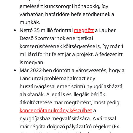
emelésért kuncsorogni hónapokig, így
várhatóan határidőre befejeződhetnek a
munkák.
Nettó 35 millió forinttal
megnőtt
a Lauber
Dezső Sportcsarnok energetikai
korszerűsítésének költségvetése is, így már 1
milliárd forint felett jár a projekt. A fedezet itt
is megvan.
Már 2022-ben döntött a városvezetés, hogy a
Lánc utcai problémahalmazt egy
huszárvágással emelt szintű nyugdíjasházzá
alakítanák. A legális és illegális bérlők
átköltöztetése már megtörtént, most pedig
koncepciótanulmány készülhet
a
nyugdíjasház megvalósítására. A várossal
már régóta dolgozó pályázatíró cégeket (Ex