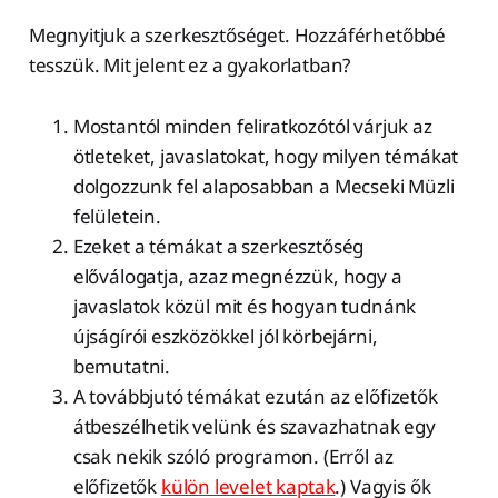
Megnyitjuk a szerkesztőséget. Hozzáférhetőbbé
tesszük. Mit jelent ez a gyakorlatban?
Mostantól minden feliratkozótól várjuk az
ötleteket, javaslatokat, hogy milyen témákat
dolgozzunk fel alaposabban a Mecseki Müzli
felületein.
Ezeket a témákat a szerkesztőség
előválogatja, azaz megnézzük, hogy a
javaslatok közül mit és hogyan tudnánk
újságírói eszközökkel jól körbejárni,
bemutatni.
A továbbjutó témákat ezután az előfizetők
átbeszélhetik velünk és szavazhatnak egy
csak nekik szóló programon. (Erről az
előfizetők
külön levelet kaptak
.) Vagyis ők