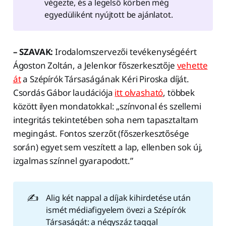
végezte, és a legelső körben még
egyedüliként nyújtott be ajánlatot.
– SZAVAK:
Irodalomszervezői tevékenységéért
Ágoston Zoltán, a Jelenkor főszerkesztője
vehette
át
a Szépírók Társaságának Kéri Piroska díját.
Csordás Gábor laudációja
itt olvasható
, többek
között ilyen mondatokkal: „színvonal és szellemi
integritás tekintetében soha nem tapasztaltam
megingást. Fontos szerzőt (főszerkesztősége
során) egyet sem veszített a lap, ellenben sok új,
izgalmas színnel gyarapodott.”
✍️
Alig két nappal a díjak kihirdetése után
ismét médiafigyelem övezi a Szépírók
Társaságát: a négyszáz taggal