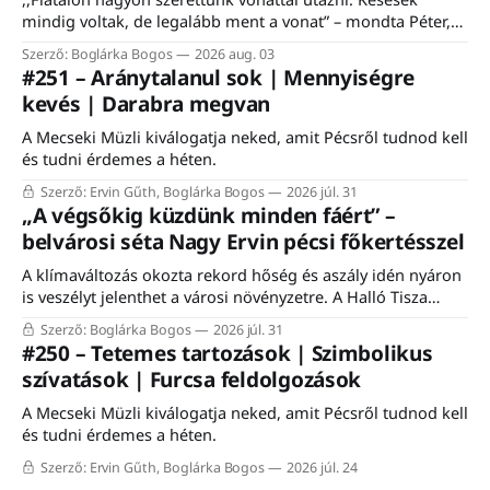
mindig voltak, de legalább ment a vonat” – mondta Péter,
egy komlói nyugdíjas, aki felidézte, hogy a vasútnak mindig
Szerző: Boglárka Bogos
2026 aug. 03
is fontos szerepe volt a város életében. Éppen ezért nem is
#251 – Aránytalanul sok | Mennyiségre
csoda, hogy a komlói vasútállomáson közel ezerfős tömeg
kevés | Darabra megvan
gyűlt össze szombaton a Komló–Dombóvár-vasútvonal
A Mecseki Müzli kiválogatja neked, amit Pécsről tudnod kell
és tudni érdemes a héten.
Szerző: Ervin Gűth, Boglárka Bogos
2026 júl. 31
„A végsőkig küzdünk minden fáért” –
belvárosi séta Nagy Ervin pécsi főkertésszel
A klímaváltozás okozta rekord hőség és aszály idén nyáron
is veszélyt jelenthet a városi növényzetre. A Halló Tisza
Sziget séta-fórumán Nagy Ervin, Pécs főkertésze mesélt a
Szerző: Boglárka Bogos
2026 júl. 31
városon belüli növénytelepítés kihívásairól, a meglévő
#250 – Tetemes tartozások | Szimbolikus
faállomány megóvásáról, valamint a mediterrán fajokkal
szívatások | Furcsa feldolgozások
történő kísérletezésről. A programon résztvevő közel húsz
érdeklődő a meleg ellenére
A Mecseki Müzli kiválogatja neked, amit Pécsről tudnod kell
és tudni érdemes a héten.
Szerző: Ervin Gűth, Boglárka Bogos
2026 júl. 24