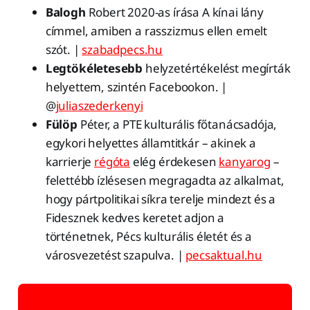
Balogh
Robert 2020-as írása A kínai lány
címmel, amiben a rasszizmus ellen emelt
szót. |
szabadpecs.hu
Legtökéletesebb
helyzetértékelést megírták
helyettem, szintén Facebookon. |
@
juliaszederkenyi
Fülöp
Péter, a PTE kulturális főtanácsadója,
egykori helyettes államtitkár – akinek a
karrierje
régóta
elég érdekesen
kanyarog
–
felettébb ízlésesen megragadta az alkalmat,
hogy pártpolitikai síkra terelje mindezt és a
Fidesznek kedves keretet adjon a
történetnek, Pécs kulturális életét és a
városvezetést szapulva. |
pecsaktual.hu