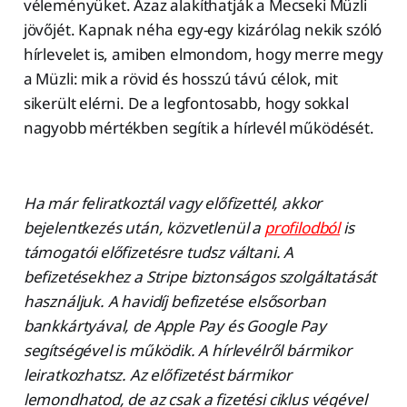
véleményüket. Azaz alakíthatják a Mecseki Müzli
jövőjét. Kapnak néha egy-egy kizárólag nekik szóló
hírlevelet is, amiben elmondom, hogy merre megy
a Müzli: mik a rövid és hosszú távú célok, mit
sikerült elérni. De a legfontosabb, hogy sokkal
nagyobb mértékben segítik a hírlevél működését.
Ha már feliratkoztál vagy előfizettél, akkor
bejelentkezés után, közvetlenül a
profilodból
is
támogatói előfizetésre tudsz váltani. A
befizetésekhez a Stripe biztonságos szolgáltatását
használjuk. A havidíj befizetése elsősorban
bankkártyával, de Apple Pay és Google Pay
segítségével is működik. A hírlevélről bármikor
leiratkozhatsz. Az előfizetést bármikor
lemondhatod, de az csak a fizetési ciklus végével