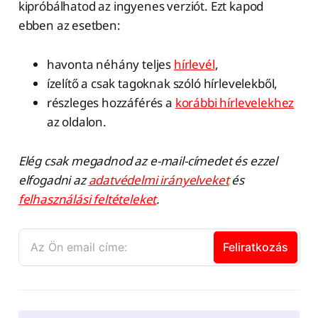
kipróbálhatod az ingyenes verziót. Ezt kapod
ebben az esetben:
havonta néhány teljes
hírlevél
,
ízelítő a csak tagoknak szóló hírlevelekből,
részleges hozzáférés a
korábbi hírlevelekhez
az oldalon.
Elég csak megadnod az e-mail-címedet és ezzel
elfogadni az
adatvédelmi irányelveket
és
felhasználási feltételeket
.