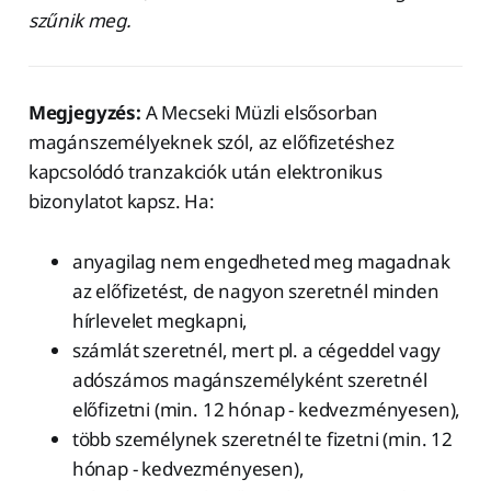
szűnik meg.
Megjegyzés:
A Mecseki Müzli elsősorban
magánszemélyeknek szól, az előfizetéshez
kapcsolódó tranzakciók után elektronikus
bizonylatot kapsz. Ha:
anyagilag nem engedheted meg magadnak
az előfizetést, de nagyon szeretnél minden
hírlevelet megkapni,
számlát szeretnél, mert pl. a cégeddel vagy
adószámos magánszemélyként szeretnél
előfizetni (min. 12 hónap - kedvezményesen),
több személynek szeretnél te fizetni (min. 12
hónap - kedvezményesen),