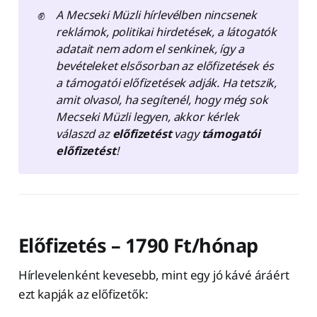
✊
A Mecseki Müzli hírlevélben nincsenek 
reklámok, politikai hirdetések, a látogatók 
adatait nem adom el senkinek, így a 
bevételeket elsősorban az előfizetések és 
a támogatói előfizetések adják. Ha tetszik, 
amit olvasol, ha segítenél, hogy még sok 
Mecseki Müzli legyen, akkor kérlek 
válaszd az 
előfizetést
 vagy
 támogatói 
előfizetést
!
Előfizetés – 1790 Ft/hónap
Hírlevelenként kevesebb, mint egy jó kávé áráért
ezt kapják az előfizetők: