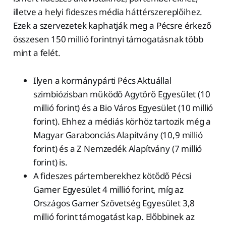
illetve a helyi fideszes média háttérszereplőihez.
Ezek a szervezetek kaphatják meg a Pécsre érkező
összesen 150 millió forintnyi támogatásnak több
mint a felét.
Ilyen a kormánypárti Pécs Aktuállal
szimbiózisban működő Agytörő Egyesület (10
millió forint) és a Bio Város Egyesület (10 millió
forint). Ehhez a médiás körhöz tartozik még a
Magyar Garabonciás Alapítvány (10,9 millió
forint) és a Z Nemzedék Alapítvány (7 millió
forint) is.
A fideszes pártemberekhez kötődő Pécsi
Gamer Egyesület 4 millió forint, míg az
Országos Gamer Szövetség Egyesület 3,8
millió forint támogatást kap. Előbbinek az