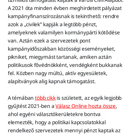
A 2021 óta minden évben meghirdetett pályázat
kampányfinanszírozásnak is tekinthető: rendre
azok a „civilek” kapják a legtöbb pénzt,
amelyeknek valamilyen kormánypárti kötődése
van. Aztán ezek a szervezetek pont
kampányidőszakban közösségi eseményeket,
pikniket, miegymást tartanak, amiken aztán
politikusok fővédnökként, vendégként bukkanak
fel. Közben nagy múltú, aktív egyesületek,
alapítványok alig kapnak támogatást.
A témában
több cikk
is született, az egyik legjobb
gyűjtést 2021-ben a
Válasz Online hozta össze
,
ahol egyéni választókerületekre bontva
elemezték, hogy a politikai kapcsolatokkal
rendelkező szervezetek mennyi pénzt kaptak az