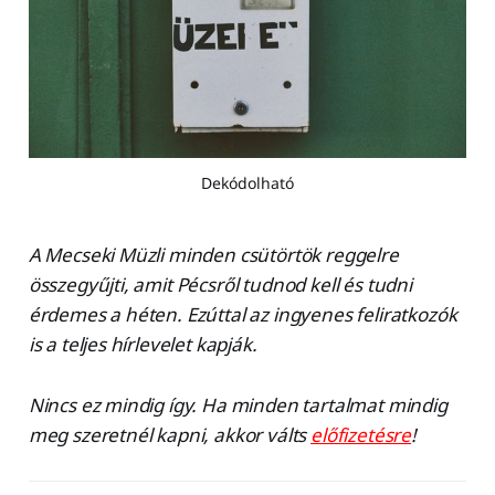
Dekódolható
A Mecseki Müzli minden csütörtök reggelre
összegyűjti, amit Pécsről tudnod kell és tudni
érdemes a héten. Ezúttal az ingyenes feliratkozók
is a teljes hírlevelet kapják.
Nincs ez mindig így. Ha minden tartalmat mindig
meg szeretnél kapni, akkor válts
előfizetésre
!