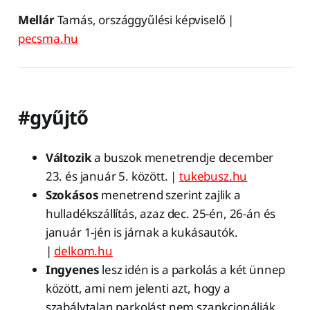
Mellár
Tamás, országgyűlési képviselő |
pecsma.hu
#gyűjtő
Változik
a buszok menetrendje december
23. és január 5. között. |
tukebusz.hu
Szokásos
menetrend szerint zajlik a
hulladékszállítás, azaz dec. 25-én, 26-án és
január 1-jén is járnak a kukásautók.
|
delkom.hu
Ingyenes
lesz idén is a parkolás a két ünnep
között, ami nem jelenti azt, hogy a
szabálytalan parkolást nem szankcionálják.