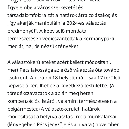
figyelembe a város szerkezetét és
társadalomföldrajzát a határok átrajzolásakor, és
„így akarják manipulálni a 2024-es választás
eredményét”. A képviselő mondatai
természetesen végigszántották a kormánypárti
médiát, na, de nézzük tényeket.
A választókerületeket azért kellett módosítani,
mert Pécs lakossága az előző választás óta tovább
csökkent. A korábbi 18 helyett már csak 17 területi
képviselő kerülhet be a következő testületbe. (A
töredékszavazatok alapján még heten
kompenzációs listáról, valamint természetesen a
polgármester.) A választókerületi határok
módosítását a helyi választási iroda munkatársai
(lényegében Pécs jegyzője és a hivatal) november