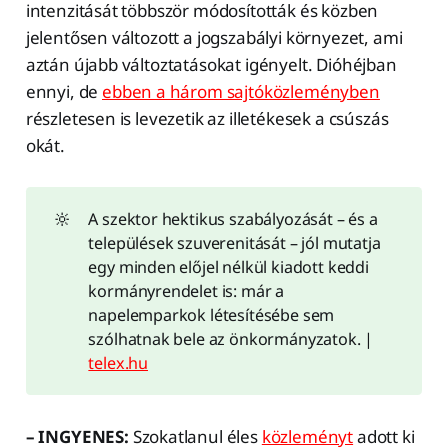
intenzitását többször módosították és közben
jelentősen változott a jogszabályi környezet, ami
aztán újabb változtatásokat igényelt. Dióhéjban
ennyi, de
ebben a három sajtóközleményben
részletesen is levezetik az illetékesek a csúszás
okát.
🔆
A szektor hektikus szabályozását – és a
települések szuverenitását – jól mutatja
egy minden előjel nélkül kiadott keddi
kormányrendelet is: már a
napelemparkok létesítésébe sem
szólhatnak bele az önkormányzatok. |
telex.hu
– INGYENES:
Szokatlanul éles
közleményt
adott ki