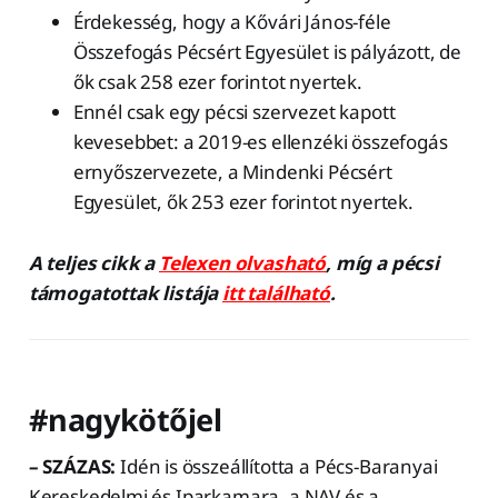
Érdekesség, hogy a Kővári János-féle
Összefogás Pécsért Egyesület is pályázott, de
ők csak 258 ezer forintot nyertek.
Ennél csak egy pécsi szervezet kapott
kevesebbet: a 2019-es ellenzéki összefogás
ernyőszervezete, a Mindenki Pécsért
Egyesület, ők 253 ezer forintot nyertek.
A teljes cikk a
Telexen olvasható
, míg a pécsi
támogatottak listája
itt található
.
#nagykötőjel
– SZÁZAS:
Idén is összeállította a Pécs-Baranyai
Kereskedelmi és Iparkamara, a NAV és a