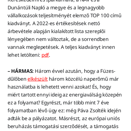
Dunántúli Napló a megye és a legnagyobb
vállalkozások teljesítményét elemző TOP 100 című
kiadványt. A 2022-es értékesítések nettó
árbevétele alapján kialakított lista szereplői
lényegében nem változtak, de a sorrendben
vannak meglepetések. A teljes kiadványt innen
lehet letölteni:
pdf
.
– HÁRMAS:
Három évvel azután, hogy a Füzes-
dűlőben
elkészült
három közcélú naperőmű már
használatba is lehetett venni azokat! És, hogy
miért tartott ennyi ideig az energiaválság közepén
ez a folyamat? Egyrészt, már több mint 7 éve
folyamatban lévő ügy ez: még Páva Zsolték idején
adták be a pályázatot. Másrészt, az európai uniós
beruházás támogatási szerződését, a támogatás