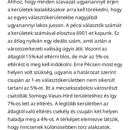
Ahhoz, hogy minden szavazat ugyanannyit érjen
a kerületek kialakításakor arra kell törekedni, hogy
az egyes választókerületekbe nagyjából
ugyanannyi lakos jusson. A pécsi választók számát
a kerületek számával elosztva 6901-et kapunk. Ez
az átlag nyilván egy ideális szám, amit aztán a
városszerkezeti valóság úgyis átír. Viszont az
átlagtól 15%-kal eltérni tilos, de már az 5%-os
eltérést is meg kell indokolni. Erre Pécsen most egy
helyen volt szükség, ugyanis a határozat szerint
csupán az 1-es választókerületben nem sikerült
tartani az 5%-ot. Itt a mecsekszabolcsi városrészt
csatolták Somogy-Vasas-Hird területekhez és így
7%-os lett az eltérés. A legtöbb kerületben az
átlagtól való eltérés csekély és csupán két helyen
haladja meg a 4%-ot. A térképet elemezve látszik,
hogy nincsenek különösebben torz alakzatok.