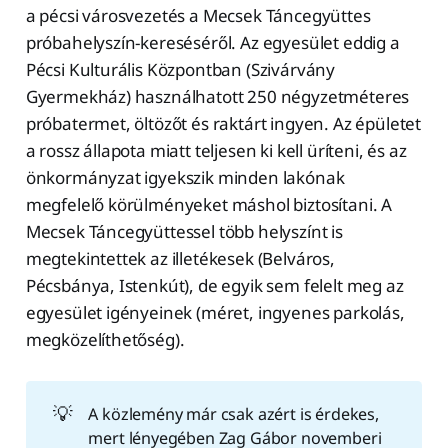
a pécsi városvezetés a Mecsek Táncegyüttes
próbahelyszín-kereséséről. Az egyesület eddig a
Pécsi Kulturális Központban (Szivárvány
Gyermekház) használhatott 250 négyzetméteres
próbatermet, öltözőt és raktárt ingyen. Az épületet
a rossz állapota miatt teljesen ki kell üríteni, és az
önkormányzat igyekszik minden lakónak
megfelelő körülményeket máshol biztosítani. A
Mecsek Táncegyüttessel több helyszínt is
megtekintettek az illetékesek (Belváros,
Pécsbánya, Istenkút), de egyik sem felelt meg az
egyesület igényeinek (méret, ingyenes parkolás,
megközelíthetőség).
💡
A közlemény már csak azért is érdekes,
mert lényegében Zag Gábor novemberi