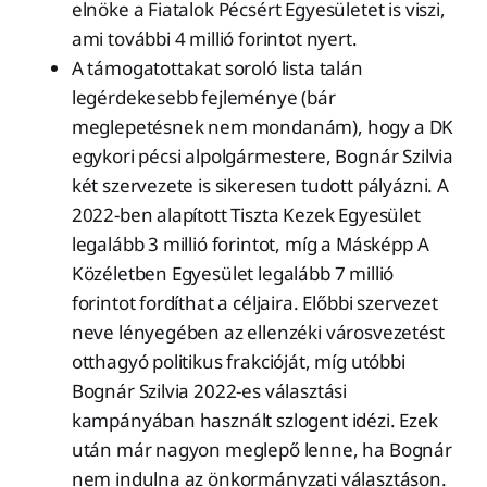
elnöke a Fiatalok Pécsért Egyesületet is viszi,
ami további 4 millió forintot nyert.
A támogatottakat soroló lista talán
legérdekesebb fejleménye (bár
meglepetésnek nem mondanám), hogy a DK
egykori pécsi alpolgármestere, Bognár Szilvia
két szervezete is sikeresen tudott pályázni. A
2022-ben alapított Tiszta Kezek Egyesület
legalább 3 millió forintot, míg a Másképp A
Közéletben Egyesület legalább 7 millió
forintot fordíthat a céljaira. Előbbi szervezet
neve lényegében az ellenzéki városvezetést
otthagyó politikus frakcióját, míg utóbbi
Bognár Szilvia 2022-es választási
kampányában használt szlogent idézi. Ezek
után már nagyon meglepő lenne, ha Bognár
nem indulna az önkormányzati választáson.