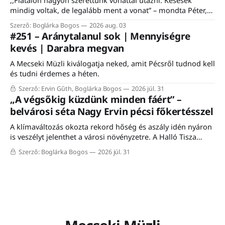
mindig voltak, de legalább ment a vonat” – mondta Péter,
egy komlói nyugdíjas, aki felidézte, hogy a vasútnak mindig
Szerző: Boglárka Bogos
2026 aug. 03
is fontos szerepe volt a város életében. Éppen ezért nem is
#251 – Aránytalanul sok | Mennyiségre
csoda, hogy a komlói vasútállomáson közel ezerfős tömeg
kevés | Darabra megvan
gyűlt össze szombaton a Komló–Dombóvár-vasútvonal
A Mecseki Müzli kiválogatja neked, amit Pécsről tudnod kell
és tudni érdemes a héten.
Szerző: Ervin Gűth, Boglárka Bogos
2026 júl. 31
„A végsőkig küzdünk minden fáért” –
belvárosi séta Nagy Ervin pécsi főkertésszel
A klímaváltozás okozta rekord hőség és aszály idén nyáron
is veszélyt jelenthet a városi növényzetre. A Halló Tisza
Sziget séta-fórumán Nagy Ervin, Pécs főkertésze mesélt a
Szerző: Boglárka Bogos
2026 júl. 31
városon belüli növénytelepítés kihívásairól, a meglévő
faállomány megóvásáról, valamint a mediterrán fajokkal
történő kísérletezésről. A programon résztvevő közel húsz
érdeklődő a meleg ellenére