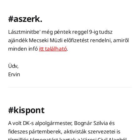
#aszerk.
Lásztminitbe' még péntek reggel 9-ig tudsz
ajándék Mecseki Müzli előfizetést rendelni, amiről
minden infó
itt található
.
Üdv,
Ervin
#kispont
A volt DK-s alpolgármester, Bognár Szilvia és
fideszes pártemberek, aktivisták szervezetei is
tízmilliós támogatást kaptak a Városi Civil Alapból.