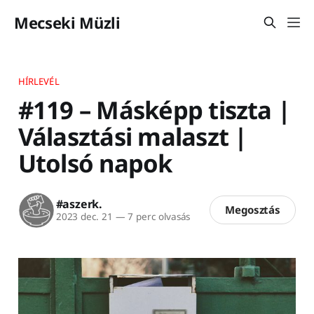
Mecseki Müzli
HÍRLEVÉL
#119 – Másképp tiszta |
Választási malaszt |
Utolsó napok
#aszerk.
Megosztás
2023 dec. 21
—
7 perc olvasás