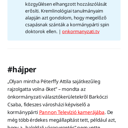
közgyűlésen elhangzott hozzászólását
erősíti. Kremlinológiai tanulmányaim
alapján azt gondolom, hogy megelőző
csapásnak szánták a kormánypárti spin
doktorok ellen. |
onkormanyzati.tv
#hájper
„Olyan mintha Péterffy Attila sajátkezűleg
rajzolgatta volna őket” – mondta az
önkormányzati választókerületekről Barkóczi
Csaba, fideszes városházi képviselő a
kormánypárti
Pannon Televízió kamerájába
. De
még több érdekes megállapítást tett, például azt,
hogy a „baloldali városvezetés” nem vette