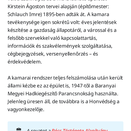
Kirstein Ágoston tervei alapján (építőmester:
Schlauch Imre) 1895-ben adták át. A kamara
tevékenysége igen sokrétű volt: éves jelentések
készítése a gazdaság állapotáról, a várossal és a
felsőbb szervekkel való kapcsolattartás,
információk és szakvélemények szolgáltatása,
cégbejegyzések, versenyellenőrzés – és
érdekvédelem.
A kamarai rendszer teljes felszámolása után került
állami kézbe ez az épület is, 1947-től a Baranyai
Megyei Hadkiegészítő Parancsnokság használta.
Jelenleg üresen áll, de továbbra is a Honvédség a
vagyonkezelője.
🏛️
A rovatot a 
Pécs Története Alapítvány