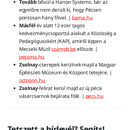
Tovább
bővül a Hanon Systems, bár az
egyelőre nem derült ki, hogy Pécsen
pontosan hány fővel. |
bama.hu
Másfél
év alatt 12 ezer tagos
kedvezménycsoporttá alakult a Közösség a
Pedagógusokért (KAP), amiről éppen a
Mecseki Müzli
számolt be
először. |
pecsma.hu
Zsolnay
-cserepek kerülnek majd a Magyar
Építészeti Múzeum és Központ tetejére. |
octogon.hu
Zsolnay
-felirat kerül majd az új pécsi
vásárcsarnok bejárata fölé. |
pecs.hu
Tetszett a hírlevél? Segíts!