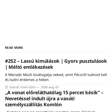
READ MORE
#252 – Lassú kimúlások | Gyors pusztulások
| Méltó emlékezések
A Mecseki Müzli kiválogatja neked, amit Pécsről tudnod kell
és tudni érdemes a héten.
Szerző: Ervin Gűth
2026 aug. 07
,,A vonat előreláthatólag 15 percet késik” –
Nevetéssel indult újra a vasúti
személyszállítás Komlón
,,Fiatalon nagyon szerettünk vonattal utazni. Késések