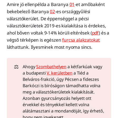
Amire jó ellenpélda a Baranya
01
-et amőbaként
bekebelező Baranya
02
-es országgyűlési
választókerület. De éppenséggel a pécsi
választókerületek 2019-es kialakítása is érdekes,
ahol bőven voltak 9-14% körüli eltérések (
pdf
) és a
végső térképen is egészen
furcsa alakzatokat
láthattunk. Ilyesminek most nyoma sincs.
⚖️
Ahogy
Szombathelyen
a kétfarkúak vagy
a budapesti
V. kerületben
a Tiéd a
Belváros-frakció, úgy Pécsen a fideszes
Barkóczi is bíróságon támadhatta volna
meg a választókerületek kialakítását.
Azonban gyurcsányozás helyett ott
érvekkel és tényekkel kellett volna
alátámasztani a mondandóját, így érhető,
hogy nem igyekezett.