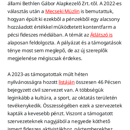
állami Bethlen Gábor Alapkezelő Zrt.-től. A 2022-es
választás után a
Mecseki Müzlin
is bemutattuk,
hogyan épült ki ezekből a pénzekből egy alacsony
hozzáadott értékkel működtetett kontentfarm a
pécsi fideszes médiában. A témát az
Átlátszó is
alaposan feldolgozta. A pályázat és a támogatások
ténye most sem meglepő, de az új szereplők
megjelenése mégiscsak érdekes.
A 2023-as támogatottak múlt héten
nyilvánosságra hozott
listáján
összesen 46 Pécsen
bejegyzett civil szervezet van. A többségük
leginkább a kultúra, a sport, az oktatás területén
tevékenykedik. Összességében ezek a szervezetek
kapták a kevesebb pénzt. Viszont a támogatott
szervezeteknek nagyjából a negyede köthető
ismert fideszes aktivistákhoz, pártemberekhez,