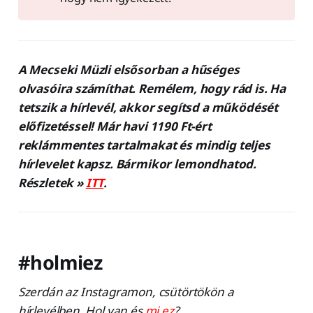
A Mecseki Müzli elsősorban a hűséges
olvasóira számíthat. Remélem, hogy rád is. Ha
tetszik a hírlevél, akkor segítsd a működését
előfizetéssel! Már havi 1190 Ft-ért
reklámmentes tartalmakat és mindig teljes
hírlevelet kapsz. Bármikor lemondhatod.
Részletek »
ITT
.
#holmiez
Szerdán az Instagramon, csütörtökön a
hírlevélben. Hol van és
mi ez
?