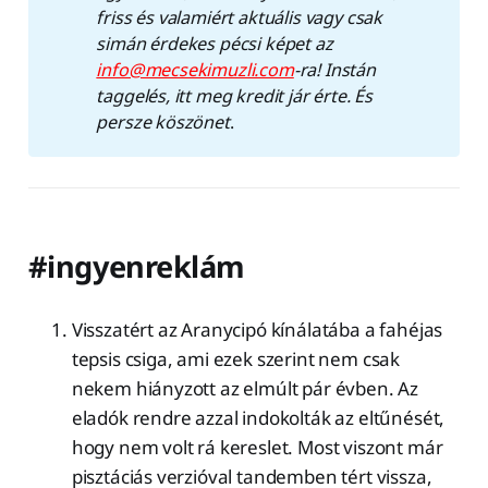
friss és valamiért aktuális vagy csak 
simán érdekes pécsi képet az 
info@mecsekimuzli.com
-ra! Instán 
taggelés, itt meg kredit jár érte. És 
persze köszönet
.
#ingyenreklám
Visszatért az Aranycipó kínálatába a fahéjas
tepsis csiga, ami ezek szerint nem csak
nekem hiányzott az elmúlt pár évben. Az
eladók rendre azzal indokolták az eltűnését,
hogy nem volt rá kereslet. Most viszont már
pisztáciás verzióval tandemben tért vissza,