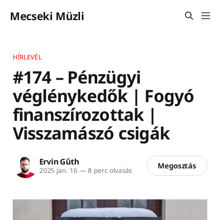
Mecseki Müzli
HÍRLEVÉL
#174 – Pénzügyi
véglénykedők | Fogyó
finanszírozottak |
Visszamászó csigák
Ervin Gűth
Megosztás
2025 jan. 16
—
8 perc olvasás