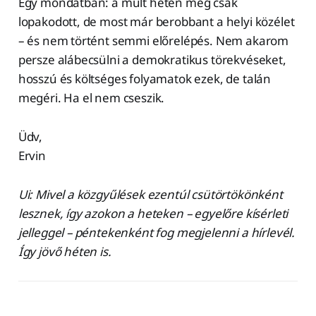
Egy mondatban: a múlt héten még csak
lopakodott, de most már berobbant a helyi közélet
– és nem történt semmi előrelépés. Nem akarom
persze alábecsülni a demokratikus törekvéseket,
hosszú és költséges folyamatok ezek, de talán
megéri. Ha el nem cseszik.
Üdv,
Ervin
Ui: Mivel a közgyűlések ezentúl csütörtökönként
lesznek, így azokon a heteken – egyelőre kísérleti
jelleggel – péntekenként fog megjelenni a hírlevél.
Így jövő héten is.