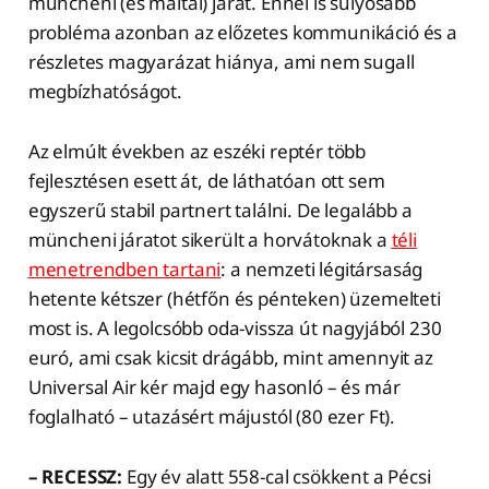
müncheni (és máltai) járat. Ennél is súlyosabb
probléma azonban az előzetes kommunikáció és a
részletes magyarázat hiánya, ami nem sugall
megbízhatóságot.
Az elmúlt években az eszéki reptér több
fejlesztésen esett át, de láthatóan ott sem
egyszerű stabil partnert találni. De legalább a
müncheni járatot sikerült a horvátoknak a
téli
menetrendben tartani
: a nemzeti légitársaság
hetente kétszer (hétfőn és pénteken) üzemelteti
most is. A legolcsóbb oda-vissza út nagyjából 230
euró, ami csak kicsit drágább, mint amennyit az
Universal Air kér majd egy hasonló – és már
foglalható – utazásért májustól (80 ezer Ft).
– RECESSZ:
Egy év alatt 558-cal csökkent a Pécsi