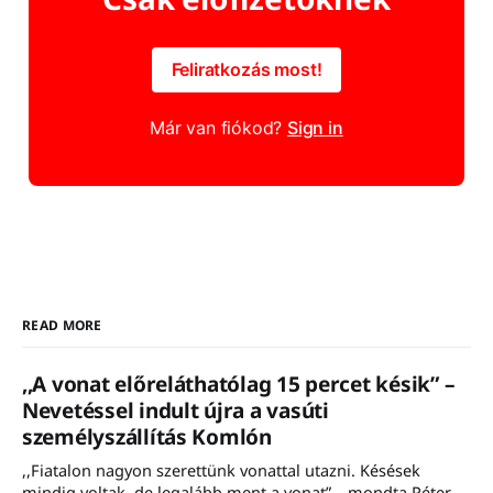
Feliratkozás most!
Már van fiókod?
Sign in
READ MORE
,,A vonat előreláthatólag 15 percet késik” –
Nevetéssel indult újra a vasúti
személyszállítás Komlón
,,Fiatalon nagyon szerettünk vonattal utazni. Késések
mindig voltak, de legalább ment a vonat” – mondta Péter,