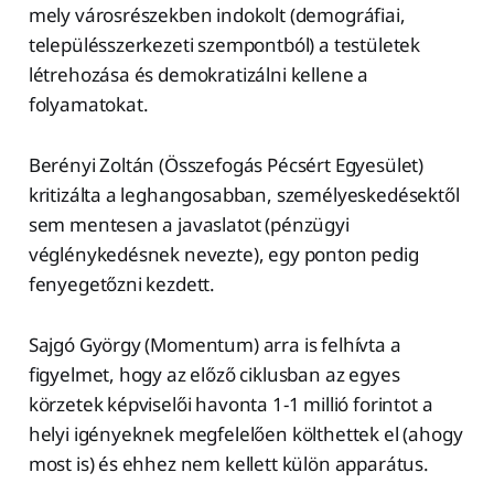
mely városrészekben indokolt (demográfiai,
településszerkezeti szempontból) a testületek
létrehozása és demokratizálni kellene a
folyamatokat.
Berényi Zoltán (Összefogás Pécsért Egyesület)
kritizálta a leghangosabban, személyeskedésektől
sem mentesen a javaslatot (pénzügyi
véglénykedésnek nevezte), egy ponton pedig
fenyegetőzni kezdett.
Sajgó György (Momentum) arra is felhívta a
figyelmet, hogy az előző ciklusban az egyes
körzetek képviselői havonta 1-1 millió forintot a
helyi igényeknek megfelelően költhettek el (ahogy
most is) és ehhez nem kellett külön apparátus.