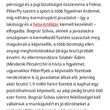
pénzügyi és a jogi bizottságot összevonta a Fidesz.
Péterffy szerint a sport is több figyelmet érdemel,
míg néhány kormánypárti javaslatot – így a
lakásügy és a
helyi értéktár
kiemelt kezelését –
elfogadta. Bognár Szilvia, akinek a javaslatára
országosan is kiemelkedő fizetést szavaztak meg
maguknak a képviselők, a több bizottság ellen
anyagi megfontolásokkal (drága lesz!) próbált
érvelni. Az ellentmondásra Talabér Ádám
(Mindenki Pécsért) fel is hívta a figyelmet,
ugyanakkor Péterffyék a képviselői fizetések
rendezésére is új javaslattal álltak elő. Jelenleg
akár bruttó 1,9 millió forint fizetést is kaphat egy
pozícióhalmozó képviselő, az alap pedig bruttó 660
ezer forint. Bognár Szilvia szerint felelősséget kell
vállalniuk a munkájukért és jó döntéseket a