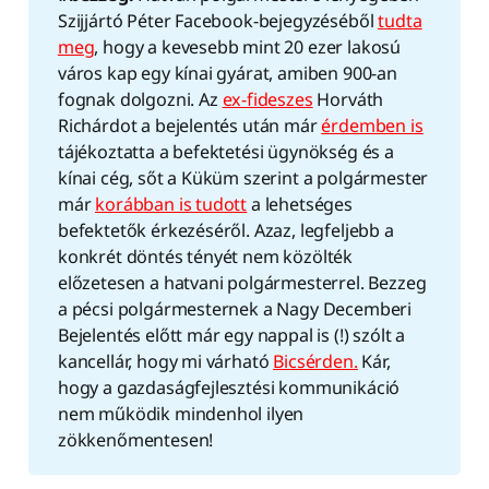
Szijjártó Péter Facebook-bejegyzéséből
tudta
meg
, hogy a kevesebb mint 20 ezer lakosú
város kap egy kínai gyárat, amiben 900-an
fognak dolgozni. Az
ex-fideszes
Horváth
Richárdot a bejelentés után már
érdemben is
tájékoztatta a befektetési ügynökség és a
kínai cég, sőt a Küküm szerint a polgármester
már
korábban is tudott
a lehetséges
befektetők érkezéséről. Azaz, legfeljebb a
konkrét döntés tényét nem közölték
előzetesen a hatvani polgármesterrel. Bezzeg
a pécsi polgármesternek a Nagy Decemberi
Bejelentés előtt már egy nappal is (!) szólt a
kancellár, hogy mi várható
Bicsérden.
Kár,
hogy a gazdaságfejlesztési kommunikáció
nem működik mindenhol ilyen
zökkenőmentesen!