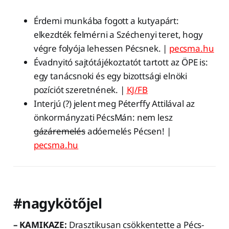
Érdemi munkába fogott a kutyapárt:
elkezdték felmérni a Széchenyi teret, hogy
végre folyója lehessen Pécsnek. |
pecsma.hu
Évadnyitó sajtótájékoztatót tartott az ÖPE is:
egy tanácsnoki és egy bizottsági elnöki
pozíciót szeretnének. |
KJ/FB
Interjú (?) jelent meg Péterffy Attilával az
önkormányzati PécsMán: nem lesz
gázáremelés
adóemelés Pécsen! |
pecsma.hu
#nagykötőjel
– KAMIKAZE:
Drasztikusan csökkentette a Pécs-