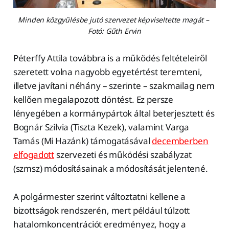
Minden közgyűlésbe jutó szervezet képviseltette magát – 
Fotó: Gűth Ervin
Péterffy Attila továbbra is a működés feltételeiről
szeretett volna nagyobb egyetértést teremteni,
illetve javítani néhány – szerinte – szakmailag nem
kellően megalapozott döntést. Ez persze
lényegében a kormánypártok által beterjesztett és
Bognár Szilvia (Tiszta Kezek), valamint Varga
Tamás (Mi Hazánk) támogatásával
decemberben
elfogadott
szervezeti és működési szabályzat
(szmsz) módosításainak a módosítását jelentené.
A polgármester szerint változtatni kellene a
bizottságok rendszerén, mert például túlzott
hatalomkoncentrációt eredményez, hogy a