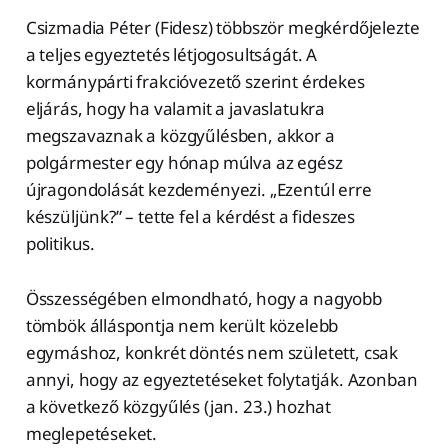
Csizmadia Péter (Fidesz) többször megkérdőjelezte
a teljes egyeztetés létjogosultságát. A
kormánypárti frakcióvezető szerint érdekes
eljárás, hogy ha valamit a javaslatukra
megszavaznak a közgyűlésben, akkor a
polgármester egy hónap múlva az egész
újragondolását kezdeményezi. „Ezentúl erre
készüljünk?” – tette fel a kérdést a fideszes
politikus.
Összességében elmondható, hogy a nagyobb
tömbök álláspontja nem került közelebb
egymáshoz, konkrét döntés nem született, csak
annyi, hogy az egyeztetéseket folytatják. Azonban
a következő közgyűlés (jan. 23.) hozhat
meglepetéseket.