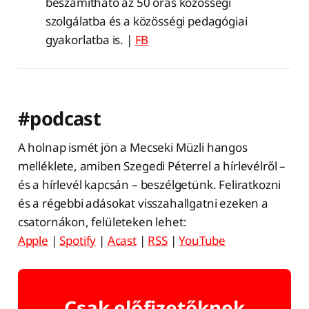
beszámítható az 50 órás közösségi
szolgálatba és a közösségi pedagógiai
gyakorlatba is. |
FB
#podcast
A holnap ismét jön a Mecseki Müzli hangos
melléklete, amiben Szegedi Péterrel a hírlevélről –
és a hírlevél kapcsán – beszélgetünk. Feliratkozni
és a régebbi adásokat visszahallgatni ezeken a
csatornákon, felületeken lehet:
Apple
|
Spotify
|
Acast
|
RSS
|
YouTube
Csak előfizetőknek