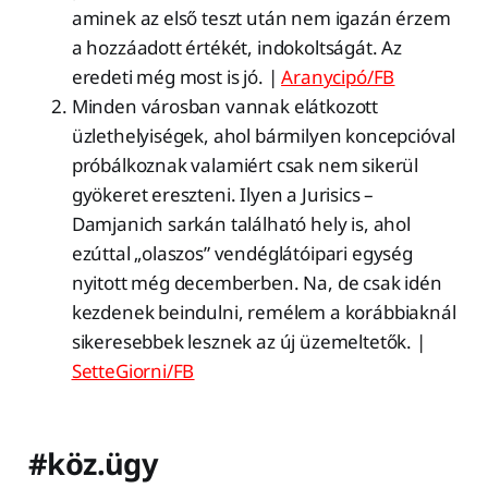
aminek az első teszt után nem igazán érzem
a hozzáadott értékét, indokoltságát. Az
eredeti még most is jó. |
Aranycipó/FB
Minden városban vannak elátkozott
üzlethelyiségek, ahol bármilyen koncepcióval
próbálkoznak valamiért csak nem sikerül
gyökeret ereszteni. Ilyen a Jurisics –
Damjanich sarkán található hely is, ahol
ezúttal „olaszos” vendéglátóipari egység
nyitott még decemberben. Na, de csak idén
kezdenek beindulni, remélem a korábbiaknál
sikeresebbek lesznek az új üzemeltetők. |
SetteGiorni/FB
#köz.ügy