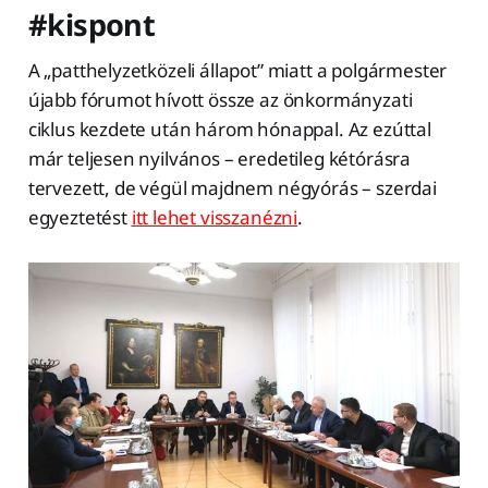
#kispont
A „patthelyzetközeli állapot” miatt a polgármester
újabb fórumot hívott össze az önkormányzati
ciklus kezdete után három hónappal. Az ezúttal
már teljesen nyilvános – eredetileg kétórásra
tervezett, de végül majdnem négyórás – szerdai
egyeztetést
itt lehet visszanézni
.