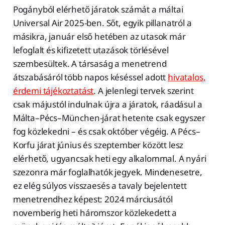
Pogányból elérhető járatok számát a máltai
Universal Air 2025-ben. Sőt, egyik pillanatról a
másikra, január első hetében az utasok már
lefoglalt és kifizetett utazások törlésével
szembesültek. A társaság a menetrend
átszabásáról több napos késéssel adott
hivatalos,
érdemi tájékoztatást
. A jelenlegi tervek szerint
csak májustól indulnak újra a járatok, ráadásul a
Málta–Pécs–München-járat hetente csak egyszer
fog közlekedni – és csak október végéig. A Pécs–
Korfu járat június és szeptember között lesz
elérhető, ugyancsak heti egy alkalommal. A nyári
szezonra már foglalhatók jegyek. Mindenesetre,
ez elég súlyos visszaesés a tavaly bejelentett
menetrendhez képest: 2024 márciusától
novemberig heti háromszor közlekedett a