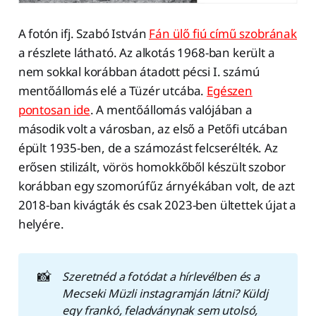
A fotón ifj. Szabó István
Fán ülő fiú című szobrának
a részlete látható. Az alkotás 1968-ban került a
nem sokkal korábban átadott pécsi I. számú
mentőállomás elé a Tüzér utcába.
Egészen
pontosan ide
. A mentőállomás valójában a
második volt a városban, az első a Petőfi utcában
épült 1935-ben, de a számozást felcserélték. Az
erősen stilizált, vörös homokkőből készült szobor
korábban egy szomorúfűz árnyékában volt, de azt
2018-ban kivágták és csak 2023-ben ültettek újat a
helyére.
📸
Szeretnéd a fotódat a hírlevélben és a 
Mecseki Müzli instagramján látni? Küldj 
egy frankó, feladványnak sem utolsó, 