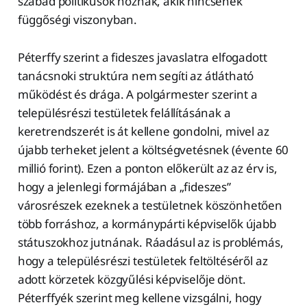
szabad politikusok hoznak, akik nincsenek
függőségi viszonyban.
Péterffy szerint a fideszes javaslatra elfogadott
tanácsnoki struktúra nem segíti az átlátható
működést és drága. A polgármester szerint a
településrészi testületek felállításának a
keretrendszerét is át kellene gondolni, mivel az
újabb terheket jelent a költségvetésnek (évente 60
millió forint). Ezen a ponton előkerült az az érv is,
hogy a jelenlegi formájában a „fideszes”
városrészek ezeknek a testületnek köszönhetően
több forráshoz, a kormánypárti képviselők újabb
státuszokhoz jutnának. Ráadásul az is problémás,
hogy a településrészi testületek feltöltéséről az
adott körzetek közgyűlési képviselője dönt.
Péterffyék szerint meg kellene vizsgálni, hogy