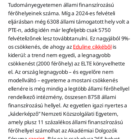
Tudományegyetemen állami finanszírozású
férőhelyeinek száma. Míg a 2024-es felvételi
eljárásban még 6308 állami támogatott hely volt a
PTE-n, addig idén már legfeljebb csak 5750
felvételizőnek lesz továbbtanulni. Ez nagyjából 9%-
os csökkenés, de ahogy az
Eduline cikkéből
is
kiderül: a trend nem egyedi, a legnagyobb
csökkenést (2000 férőhely) az ELTE könyvelhette
el. Az ország legnagyobb – és egyelőre nem
modellváltó – egyeteme a mostani csökkenés
ellenére is még mindig a legtöbb állami férőhellyel
rendelkező intézmény, összesen 8758 állami
finanszírozású hellyel. Az egyetlen igazi nyertes a
„káderképző” Nemzeti Közszolgálati Egyetem,
amely plusz 11 százalékos állami finanszírozású
férőhellyel számolhat az Akadémiai Dolgozók
Fóruma
szerint
. Bár ez is csak plusz 265 helyet