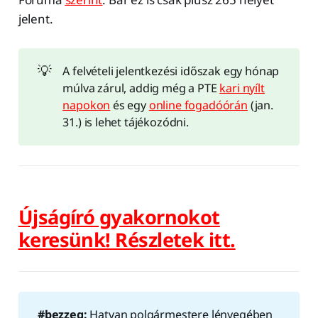
jelent.
💡
A felvételi jelentkezési időszak egy hónap
múlva zárul, addig még a PTE
kari nyílt
napokon
és egy
online fogadóórán
(jan.
31.) is lehet tájékozódni.
Újságíró gyakornokot
keresünk! Részletek itt.
#bezzeg:
Hatvan polgármestere lényegében