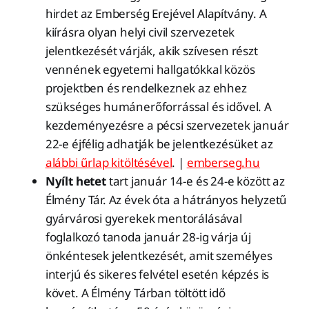
hirdet az Emberség Erejével Alapítvány. A
kiírásra olyan helyi civil szervezetek
jelentkezését várják, akik szívesen részt
vennének egyetemi hallgatókkal közös
projektben és rendelkeznek az ehhez
szükséges humánerőforrással és idővel. A
kezdeményezésre a pécsi szervezetek január
22-e éjfélig adhatják be jelentkezésüket az
alábbi űrlap kitöltésével
. |
emberseg.hu
Nyílt hetet
tart január 14-e és 24-e között az
Élmény Tár. Az évek óta a hátrányos helyzetű
gyárvárosi gyerekek mentorálásával
foglalkozó tanoda január 28-ig várja új
önkéntesek jelentkezését, amit személyes
interjú és sikeres felvétel esetén képzés is
követ. A Élmény Tárban töltött idő