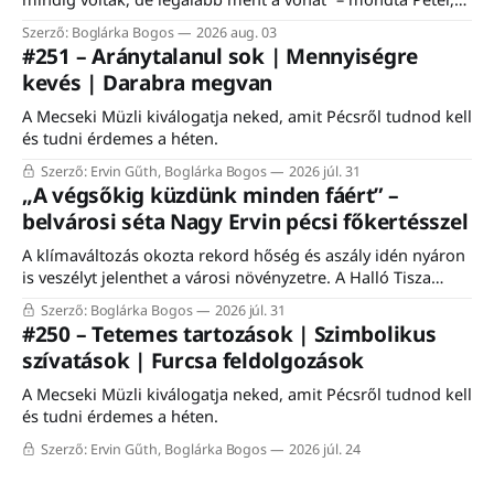
egy komlói nyugdíjas, aki felidézte, hogy a vasútnak mindig
Szerző: Boglárka Bogos
2026 aug. 03
is fontos szerepe volt a város életében. Éppen ezért nem is
#251 – Aránytalanul sok | Mennyiségre
csoda, hogy a komlói vasútállomáson közel ezerfős tömeg
kevés | Darabra megvan
gyűlt össze szombaton a Komló–Dombóvár-vasútvonal
A Mecseki Müzli kiválogatja neked, amit Pécsről tudnod kell
és tudni érdemes a héten.
Szerző: Ervin Gűth, Boglárka Bogos
2026 júl. 31
„A végsőkig küzdünk minden fáért” –
belvárosi séta Nagy Ervin pécsi főkertésszel
A klímaváltozás okozta rekord hőség és aszály idén nyáron
is veszélyt jelenthet a városi növényzetre. A Halló Tisza
Sziget séta-fórumán Nagy Ervin, Pécs főkertésze mesélt a
Szerző: Boglárka Bogos
2026 júl. 31
városon belüli növénytelepítés kihívásairól, a meglévő
#250 – Tetemes tartozások | Szimbolikus
faállomány megóvásáról, valamint a mediterrán fajokkal
szívatások | Furcsa feldolgozások
történő kísérletezésről. A programon résztvevő közel húsz
érdeklődő a meleg ellenére
A Mecseki Müzli kiválogatja neked, amit Pécsről tudnod kell
és tudni érdemes a héten.
Szerző: Ervin Gűth, Boglárka Bogos
2026 júl. 24