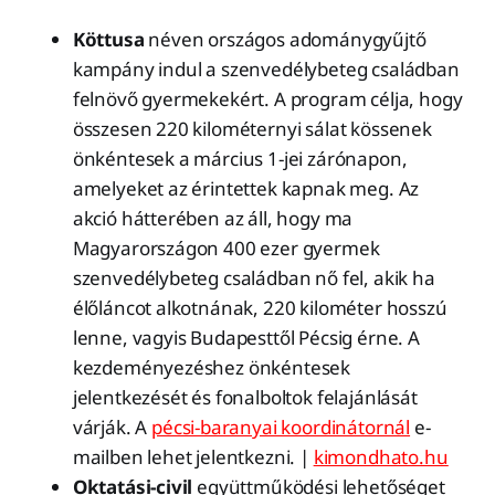
Köttusa
néven országos adománygyűjtő
kampány indul a szenvedélybeteg családban
felnövő gyermekekért. A program célja, hogy
összesen 220 kilométernyi sálat kössenek
önkéntesek a március 1-jei zárónapon,
amelyeket az érintettek kapnak meg. Az
akció hátterében az áll, hogy ma
Magyarországon 400 ezer gyermek
szenvedélybeteg családban nő fel, akik ha
élőláncot alkotnának, 220 kilométer hosszú
lenne, vagyis Budapesttől Pécsig érne. A
kezdeményezéshez önkéntesek
jelentkezését és fonalboltok felajánlását
várják. A
pécsi-baranyai koordinátornál
e-
mailben lehet jelentkezni. |
kimondhato.hu
Oktatási-civil
együttműködési lehetőséget