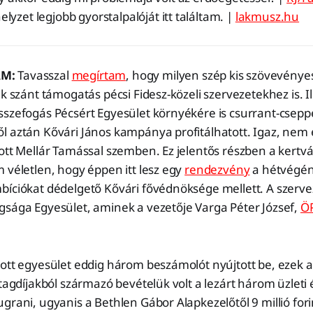
elyzet legjobb gyorstalpalóját itt találtam. |
lakmusz.hu
AM:
Tavasszal
megírtam
, hogy milyen szép kis szövevénye
ek szánt támogatás pécsi Fidesz-közeli szervezetekhez is. Il
sszefogás Pécsért Egyesület környékére is csurrant-csep
l aztán Kővári János kampánya profitálhatott. Igaz, nem 
ott Mellár Tamással szemben. Ez jelentős részben a kertv
 véletlen, hogy éppen itt lesz egy
rendezvény
a hétvégén
bíciókat dédelgető Kővári fővédnöksége mellett. A szerve
gsága Egyesület, aminek a vezetője Varga Péter József,
Ö
tott egyesület eddig három beszámolót nyújtott be, ezek 
 tagdíjakból származó bevételük volt a lezárt három üzleti
grani, ugyanis a Bethlen Gábor Alapkezelőtől 9 millió fo