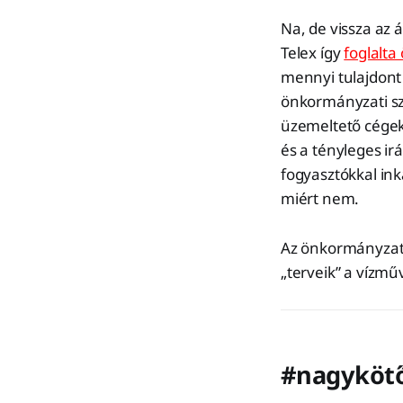
Na, de vissza az
Telex így
foglalta
mennyi tulajdont 
önkormányzati szö
üzemeltető cégeke
és a tényleges ir
fogyasztókkal in
miért nem.
Az önkormányzato
„terveik” a vízm
#nagykötő