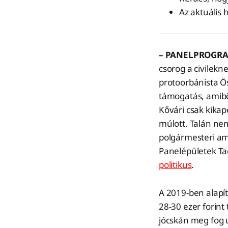
Az aktuális h
– PANELPROGR
csorog a civilekn
protoorbánista Ö
támogatás, amibő
Kővári csak kikap
múlott. Talán nem
polgármesteri am
Panelépületek Ta
politikus
.
A 2019-ben alapí
28-30 ezer forint
jócskán meg fog u