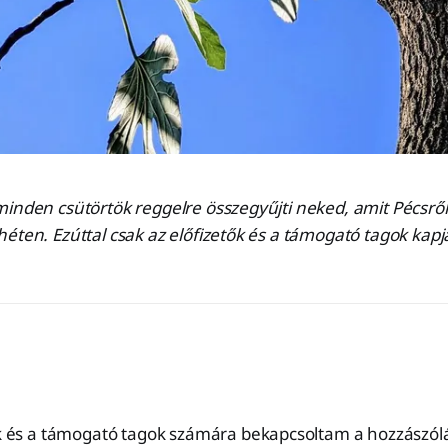
inden csütörtök reggelre összegyűjti neked, amit Pécsről
éten. Ezúttal csak az előfizetők és a támogató tagok kapjá
ők és a támogató tagok számára bekapcsoltam a hozzászólá