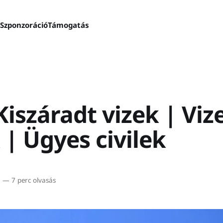
s
Szponzoráció
Támogatás
Kiszáradt vizek | Viz
| Ügyes civilek
8
—
7 perc olvasás