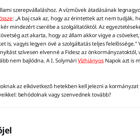
 állami szerepvállaláshoz. A vízművek átadásának legnagy
 össze
: „A baj csak az, hogy az érintettek azt nem tudják, 
kér mindezért cserébe a szolgáltatóktól. Az egyeztetéseken
vetség azt akarta, hogy az állam akkor vigye a csöveket,
t is, vagyis legyen övé a szolgáltatás teljes felelőssége."
ányítást szívesen elvenné a Fidesz az önkormányzatoktól, 
kább nem bajlódna. A I. Solymári
Vízhiányos
Napok azt is m
knak az elkövetkező hetekben kell jelezni a kormányzat 
űveikkel: behódolnak vagy szenvednek tovább?
jel