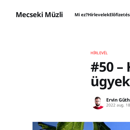
Mecseki Müzli
Mi ez?
Hírlevelek
Előfizeté
HÍRLEVÉL
#50 – 
ügyek 
Ervin Gűth
2022 aug. 1