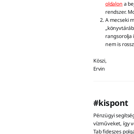
oldalon
a be
rendszer. Mo
A mecseki mü
„könyvtárába
rangsorolja 
nem is ross
Köszi,
Ervin
#kispont
Pénzügyi segítsé
vízműveket, így v
Tab fideszes pol