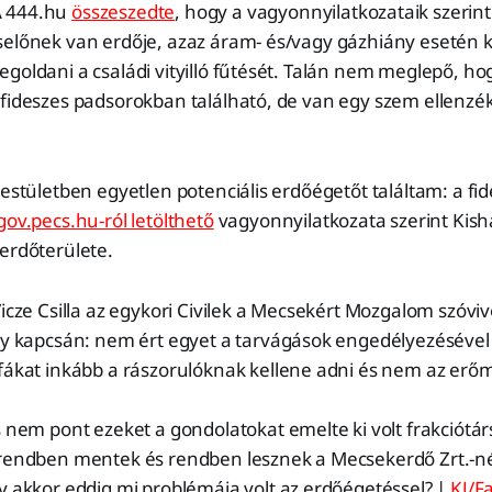
 444.hu
összeszedte
, hogy a vagyonnyilatkozataik szerint
selőnek van erdője, azaz áram- és/vagy gázhiány esetén k
goldani a családi vityilló fűtését. Talán nem meglepő, ho
fideszes padsorokban található, de van egy szem ellenzéki 
testületben egyetlen potenciális erdőégetőt találtam: a fi
gov.pecs.hu-ról letölthető
vagyonnyilatkozata szerint Kis
erdőterülete.
icze Csilla az egykori Civilek a Mecsekért Mozgalom szóvivő
ny kapcsán: nem ért egyet a tarvágások engedélyezésével 
fákat inkább a rászorulóknak kellene adni és nem az erő
 nem pont ezeket a gondolatokat emelte ki volt frakciótárs
rendben mentek és rendben lesznek a Mecsekerdő Zrt.-né
y akkor eddig mi problémája volt az erdőégetéssel? |
KJ/F