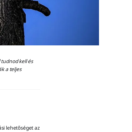
 tudnod kell és
k a teljes
si lehetőséget az