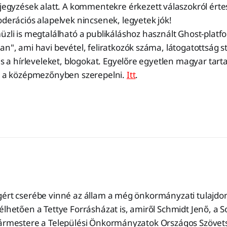
jegyzések alatt. A kommentekre érkezett válaszokról értes
derációs alapelvek nincsenek, legyetek jók!
zli is megtalálható a publikáláshoz használt Ghost-platf
n", ami havi bevétel, feliratkozók száma, látogatottság st
is a hírleveleket, blogokat. Egyelőre egyetlen magyar tar
z a középmezőnyben szerepelni.
Itt
.
gért cserébe vinné az állam a még önkormányzati tulajd
élhetően a Tettye Forrásházat is, amiről Schmidt Jenő, a
gármestere a Települési Önkormányzatok Országos Szövet