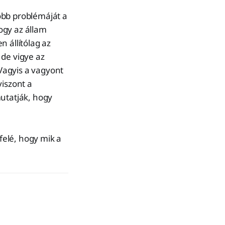
obb problémáját a
hogy az állam
 állítólag az
 de vigye az
 Vagyis a vagyont
viszont a
utatják, hogy
felé, hogy mik a