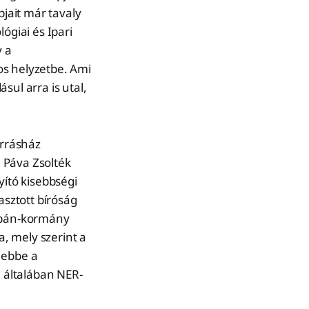
pjait már tavaly
ógiai és Ipari
y a
os helyzetbe. Ami
sul arra is utal,
orrásház
 Páva Zsolték
yító kisebbségi
asztott bíróság
Orbán-kormány
a, mely szerint a
 ebbe a
i általában NER-