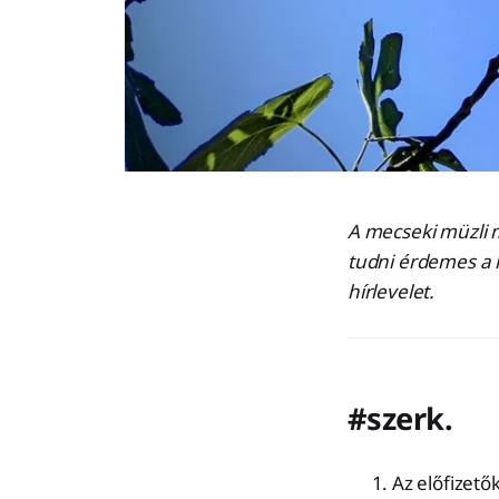
A mecseki müzli m
tudni érdemes a h
hírlevelet.
#szerk.
Az előfizet