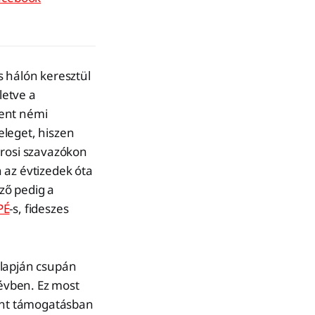
s hálón keresztül
letve a
pent némi
eleget, hiszen
árosi szavazókon
 az évtizedek óta
ző pedig a
PÉ
-s, fideszes
alapján csupán
 évben. Ez most
rint támogatásban