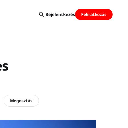
Feliratkozás
Bejelentkezés
es
Megosztás