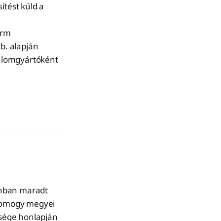
ítést küld a
orm
b. alapján
talomgyártóként
onban maradt
 Somogy megyei
sége honlapján