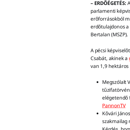
– ERDŐÉGETÉS:
A
parlamenti képvi
erőforrásokból me
erdőtulajdonos a 
Bertalan (MSZP).
A pécsi képviselő
Csabát, akinek a
van 1,9 hektáros 
Megszólalt V
tűzifatörvé
elégetendő 
PannonTV
Kővári János
szakmailag 
Kérdés, hog