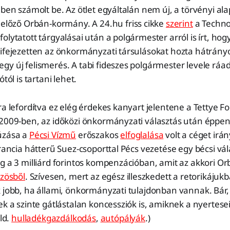
lben számolt be. Az ötlet egyáltalán nem új, a törvényi ala
előző Orbán-kormány. A 24.hu friss cikke
szerint
a Technol
olytatott tárgyalásai után a polgármester arról is írt, hog
kifejezetten az önkormányzati társulásokat hozta hátrány
y új felismerés. A tabi fideszes polgármester levele ráadá
tól is tartani lehet.
ra lefordítva ez elég érdekes kanyart jelentene a Tettye F
 2009-ben, az időközi önkormányzati választás után éppen
úzása a
Pécsi Vízmű
erőszakos
elfoglalása
volt a céget irán
francia hátterű Suez-csoporttal Pécs vezetése egy bécsi vál
eg a 3 milliárd forintos kompenzációban, amit az akkori 
özösből
. Szívesen, mert az egész illeszkedett a retorikájukb
 jobb, ha állami, önkormányzati tulajdonban vannak. Bár,
ek a szinte gátlástalan koncessziók is, amiknek a nyertese
(ld.
hulladékgazdálkodás
,
autópályák
.)