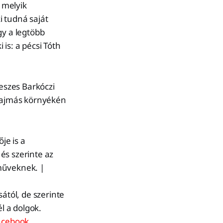
 melyik
i tudná saját
gy a legtöbb
is: a pécsi Tóth
deszes Barkóczi
hajmás környékén
je is a
és szerinte az
műveknek. |
ától, de szerinte
l a dolgok.
acebook