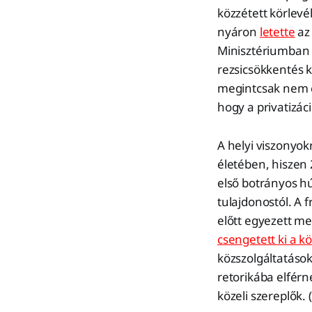
közzétett körlevé
nyáron
letette
az 
Minisztériumban f
rezsicsökkentés 
megintcsak nem eg
hogy a privatizáció
A helyi viszonyok
életében, hiszen
első botrányos h
tulajdonostól. A 
előtt egyezett m
csengetett ki a k
közszolgáltatások
retorikába elférn
közeli szereplők. 