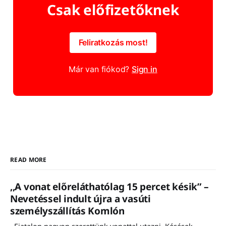
Csak előfizetőknek
Feliratkozás most!
Már van fiókod?
Sign in
READ MORE
,,A vonat előreláthatólag 15 percet késik” –
Nevetéssel indult újra a vasúti
személyszállítás Komlón