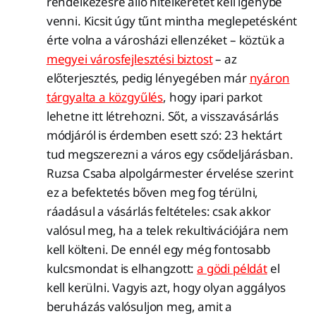
rendelkezésre álló hitelkeretet kell igénybe
venni. Kicsit úgy tűnt mintha meglepetésként
érte volna a városházi ellenzéket – köztük a
megyei városfejlesztési biztost
– az
előterjesztés, pedig lényegében már
nyáron
tárgyalta a közgyűlés
, hogy ipari parkot
lehetne itt létrehozni. Sőt, a visszavásárlás
módjáról is érdemben esett szó: 23 hektárt
tud megszerezni a város egy csődeljárásban.
Ruzsa Csaba alpolgármester érvelése szerint
ez a befektetés bőven meg fog térülni,
ráadásul a vásárlás feltételes: csak akkor
valósul meg, ha a telek rekultivációjára nem
kell költeni. De ennél egy még fontosabb
kulcsmondat is elhangzott:
a gödi példát
el
kell kerülni. Vagyis azt, hogy olyan aggályos
beruházás valósuljon meg, amit a