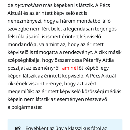
de
nyomokban
más képeken is látszik. A Pécs
Aktuál és az érintett képviselő azt is
nehezményezi, hogy a három mondatból álló
szövegbe nem fért bele, a legendásan terjengős
felszólalásairól is ismert érintett képviselő
mondandója, valamint az, hogy az érintett
képviselő is támogatta a rendezvényt. A cikk másik
szépséghibája, hogy összemossa Péterffy Attila
posztját az eseményről,
aminél
öt képből egy
képen látszik az érintett képviselő. A Pécs Aktuál
cikkének viszont erénye, hogy azt azért
megemlítik: az érintett képviselő közösségi médiás
képein nem látszik az eseményen résztvevő
alpolgármester.
📸
Egyébként az ügy a klasszikus fától az