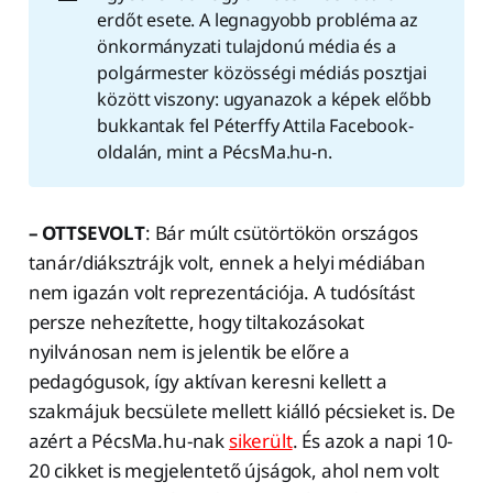
erdőt esete. A legnagyobb probléma az
önkormányzati tulajdonú média és a
polgármester közösségi médiás posztjai
között viszony: ugyanazok a képek előbb
bukkantak fel Péterffy Attila Facebook-
oldalán, mint a PécsMa.hu-n.
– OTTSEVOLT
: Bár múlt csütörtökön országos
tanár/diáksztrájk volt, ennek a helyi médiában
nem igazán volt reprezentációja. A tudósítást
persze nehezítette, hogy tiltakozásokat
nyilvánosan nem is jelentik be előre a
pedagógusok, így aktívan keresni kellett a
szakmájuk becsülete mellett kiálló pécsieket is. De
azért a PécsMa.hu-nak
sikerült
. És azok a napi 10-
20 cikket is megjelentető újságok, ahol nem volt