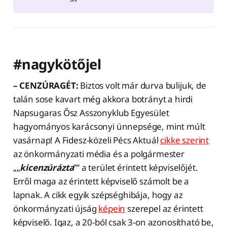
#nagykötőjel
– CENZÚRAGÉT:
Biztos volt már durva bulijuk, de
talán sose kavart még akkora botrányt a hirdi
Napsugaras Ősz Asszonyklub Egyesület
hagyományos karácsonyi ünnepsége, mint múlt
vasárnap! A Fidesz-közeli Pécs Aktuál
cikke szerint
az önkormányzati média és a polgármester
„„
kicenzúrázta
”” a terület érintett képviselőjét.
Erről maga az érintett képviselő számolt be a
lapnak. A cikk egyik szépséghibája, hogy az
önkormányzati újság
képein
szerepel az érintett
képviselő. Igaz, a 20-ból csak 3-on azonosítható be,