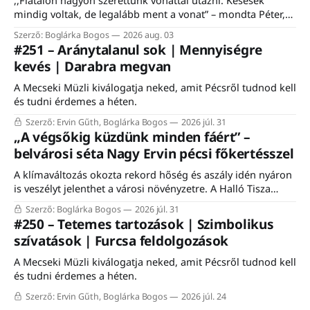
,,Fiatalon nagyon szerettünk vonattal utazni. Késések
mindig voltak, de legalább ment a vonat” – mondta Péter,
egy komlói nyugdíjas, aki felidézte, hogy a vasútnak mindig
Szerző: Boglárka Bogos
2026 aug. 03
is fontos szerepe volt a város életében. Éppen ezért nem is
#251 – Aránytalanul sok | Mennyiségre
csoda, hogy a komlói vasútállomáson közel ezerfős tömeg
kevés | Darabra megvan
gyűlt össze szombaton a Komló–Dombóvár-vasútvonal
A Mecseki Müzli kiválogatja neked, amit Pécsről tudnod kell
és tudni érdemes a héten.
Szerző: Ervin Gűth, Boglárka Bogos
2026 júl. 31
„A végsőkig küzdünk minden fáért” –
belvárosi séta Nagy Ervin pécsi főkertésszel
A klímaváltozás okozta rekord hőség és aszály idén nyáron
is veszélyt jelenthet a városi növényzetre. A Halló Tisza
Sziget séta-fórumán Nagy Ervin, Pécs főkertésze mesélt a
Szerző: Boglárka Bogos
2026 júl. 31
városon belüli növénytelepítés kihívásairól, a meglévő
#250 – Tetemes tartozások | Szimbolikus
faállomány megóvásáról, valamint a mediterrán fajokkal
szívatások | Furcsa feldolgozások
történő kísérletezésről. A programon résztvevő közel húsz
érdeklődő a meleg ellenére
A Mecseki Müzli kiválogatja neked, amit Pécsről tudnod kell
és tudni érdemes a héten.
Szerző: Ervin Gűth, Boglárka Bogos
2026 júl. 24