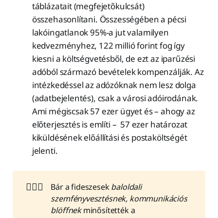
táblázatait (megfejetőkulcsát)
összehasonlítani. Összességében a pécsi
lakóingatlanok 95%-a jut valamilyen
kedvezményhez, 122 millió forint fog így
kiesni a költségvetésből, de ezt az iparűzési
adóból származó bevételek kompenzálják. Az
intézkedéssel az adózóknak nem lesz dolga
(adatbejelentés), csak a városi adóirodának.
Ami mégiscsak 57 ezer ügyet és – ahogy az
előterjesztés is említi – 57 ezer határozat
kiküldésének előállítási és postaköltségét
jelenti.
🤷🏻‍♂️
Bár a fideszesek
baloldali
szemfényvesztésnek, kommunikációs
blöffnek
minősítették a