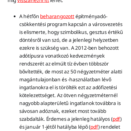
míg
visszanézni itt
lehet.
A hétfőn
beharangozott
építményadó-
csökkentési program kapcsán a városvezetés
is elismerte, hogy szimbolikus, gesztus értékű
döntésről van szó, de a jelenlegi helyzetben
ezekre is szükség van. A 2012-ben behozott
adótípusra vonatkozó kedvezmények
rendszerét az elmúlt tíz évben többször
bővítették, de most az 50 négyzetméter alatti
magántulajonban és -használatban lévő
ingatlanokra el is törölték ezt az adófizetési
kötelezettséget. Az ötven négyzetméternél
nagyobb alapterületű ingatlanok továbbra is
sávosan adóznak, ezeket most tovább
szabdalták. Érdemes a jelenleg hatályos (
pdf
)
és január 1-jétől hatályba lépő (
pdf
) rendelet