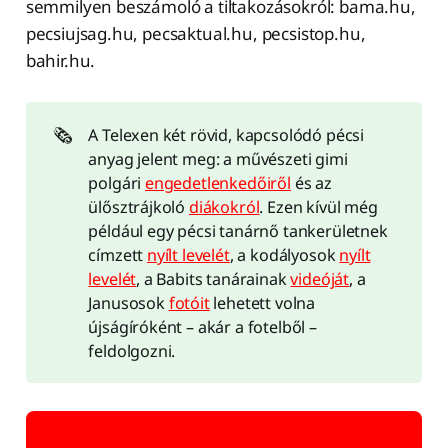
semmilyen beszámoló a tiltakozásokról: bama.hu,
pecsiujsag.hu, pecsaktual.hu, pecsistop.hu,
bahir.hu.
🗞️
A Telexen két rövid, kapcsolódó pécsi
anyag jelent meg: a művészeti gimi
polgári
engedetlenkedőiről
és az
ülősztrájkoló
diákokról
. Ezen kívül még
például egy pécsi tanárnő tankerületnek
címzett
nyílt levelét
, a kodályosok
nyílt
levelét
, a Babits tanárainak
videóját
, a
Janusosok
fotóit
lehetett volna
újságíróként – akár a fotelből –
feldolgozni.