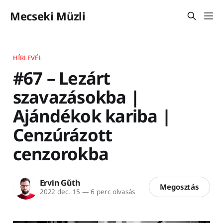
Mecseki Müzli
HÍRLEVÉL
#67 – Lezárt
szavazásokba |
Ajándékok kariba |
Cenzúrázott
cenzorokba
Ervin Gűth
Megosztás
2022 dec. 15
—
6 perc olvasás