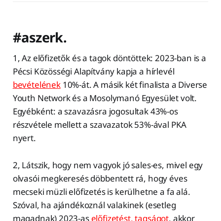
#aszerk.
1, Az előfizetők és a tagok döntöttek: 2023-ban is a
Pécsi Közösségi Alapítvány kapja a hírlevél
bevételének
10%-át. A másik két finalista a Diverse
Youth Network és a Mosolymanó Egyesület volt.
Egyébként: a szavazásra jogosultak 43%-os
részvétele mellett a szavazatok 53%-ával PKA
nyert.
2, Látszik, hogy nem vagyok jó sales-es, mivel egy
olvasói megkeresés döbbentett rá, hogy éves
mecseki müzli előfizetés is kerülhetne a fa alá.
Szóval, ha ajándékoznál valakinek (esetleg
magadnak) 2023-as
előfizetést, tagságot
, akkor