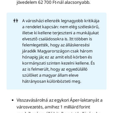
jövedelem 62 700 Ft-nál alacsonyabb.
👬
A városházi ellenzék legnagyobb kritikája
a rendelet kapcsán: nem elég széleskörű,
illetve ki kellene terjeszteni a munkájukat
elvesztő családosokra is. Itt többen is
felemlegették, hogy az álláskeresési
járadék Magyarországon csak három
hónapig jár, ez az amit első körben és
kormányzati szinten kezelni kellene. És
az is felmerült, hogy az egyedülálló
szülőket a magyar állam eleve
hátrányosan különbözteti meg.
Visszavásárolná az egykori Áper-laktanyát a
városvezetés, amihez 1 milliárd forint