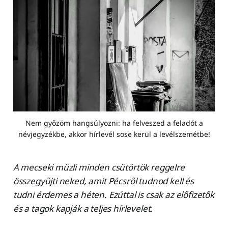
Nem győzöm hangsúlyozni: ha felveszed a feladót a
névjegyzékbe, akkor hírlevél sose kerül a levélszemétbe!
A mecseki müzli minden csütörtök reggelre
összegyűjti neked, amit Pécsről tudnod kell és
tudni érdemes a héten. Ezúttal is csak az előfizetők
és a tagok kapják a teljes hírlevelet.