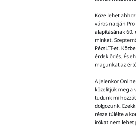
Köze lehet ahhoz,
város napján Pro
alapításának 60.
minket. Szeptembe
PécsLIT-et. Közbe
érdeklődés. És e
magunkat az érté
A Jelenkor Online
közelítjük meg a v
tudunk mi hozzát
dolgozunk. Ezekk
része túlélte a ko
írókat nem lehet 