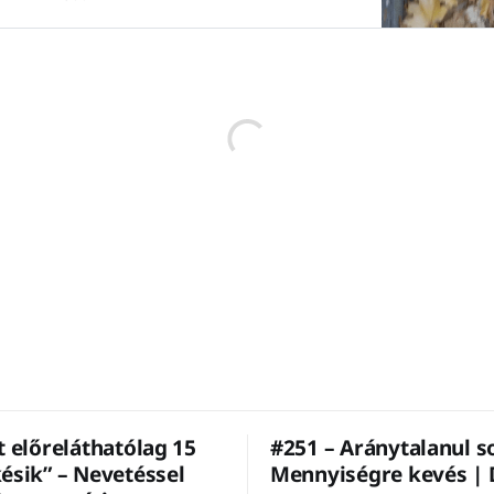
már múlt héten is…
t előreláthatólag 15
#251 – Aránytalanul s
ésik” – Nevetéssel
Mennyiségre kevés | 