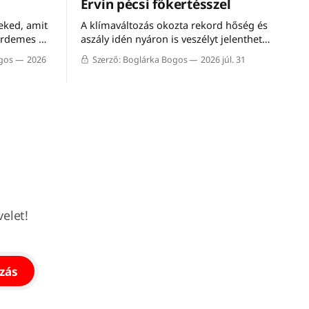
Ervin pécsi főkertésszel
eked, amit
A klímaváltozás okozta rekord hőség és
 érdemes a
aszály idén nyáron is veszélyt jelenthet a
városi növényzetre. A Halló Tisza Sziget
ogos
2026
Szerző: Boglárka Bogos
2026 júl. 31
séta-fórumán Nagy Ervin, Pécs
főkertésze mesélt a városon belüli
növénytelepítés kihívásairól, a meglévő
faállomány megóvásáról, valamint a
mediterrán fajokkal történő
kísérletezésről. A programon résztvevő
közel húsz érdeklődő a meleg ellenére
elet!
ozás