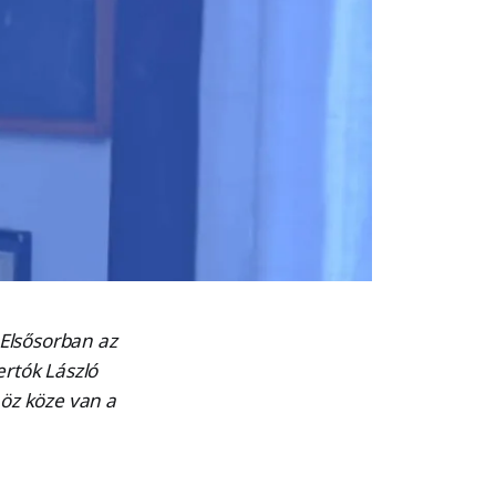
 Elsősorban az
ertók László
höz köze van a