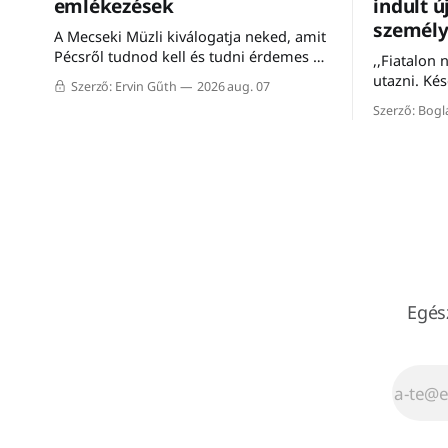
emlékezések
indult ú
személy
A Mecseki Müzli kiválogatja neked, amit
Pécsről tudnod kell és tudni érdemes a
,,Fiatalon
héten.
utazni. Ké
Szerző: Ervin Gűth
2026 aug. 07
legalább m
Szerző: Bog
egy komlói 
hogy a vas
szerepe vo
ezért nem 
vasútállom
gyűlt öss
Dombóvár-
Egés