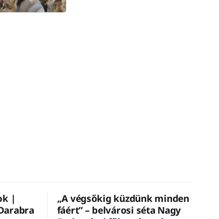
ok |
„A végsőkig küzdünk minden
Darabra
fáért” – belvárosi séta Nagy