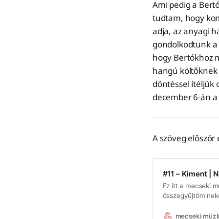
Ami pedig a Bertók
tudtam, hogy komo
adja, az anyagi há
gondolkodtunk a 
hogy Bertókhoz m
hangú költőknek s
döntéssel ítéljük
december 6-án a 
A szöveg először 
#11 – Kiment | N
Ez itt a mecseki m
összegyűjtöm neke
pécsi vonatkozású 
vagy először jársz
mecseki müzl