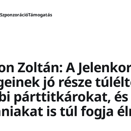
s
Szponzoráció
Támogatás
n Zoltán: A Jelenko
einek jó része túlélt
i párttitkárokat, és
iakat is túl fogja él