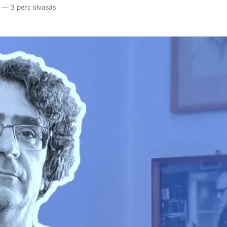
—
3 perc olvasás