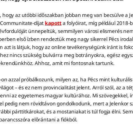
 hogy az utóbbi időszakban jobban meg van becsülve a Jel
 Communitate-díjat
kapott
a folyóirat, míg például 2018-
 évfordulóját ünnepeltük, semmilyen városi elismerés nem
rben első ízben rendeztük meg nagy sikerrel Pécs irodalmi
n azt is látjuk, hogy az online tevékenységünk iránt is fok
hhez nincs szükség bulvárra meg botrányokra, egész egys
krendünkhöz. Ahhoz, amit mi fontosnak tartunk.
-on azzal próbálkozunk, milyen az, ha Pécs mint kulturáli
ilágot – és ez nem provincialitást jelent. Arról szól, az a té
enni az egyetemes magyar kultúrához. Mi szövegekkel, í
el pedig nem rövidtávon gondolkodunk, mert a Jelenkor s
rábbi párttitkárokat, és a mostaniakat is túl fogja élni. S
parancsszóra előrántani a fiókból.