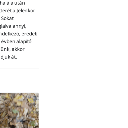
 halála után
terét a Jelenkor
. Sokat
lalva annyi,
delkező, eredeti
 évben alapítói
dünk, akkor
djuk át.