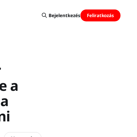
Feliratkozás
Bejelentkezés
r
e a
 a
ni