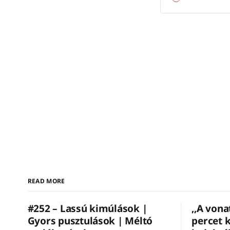
is ez. #aszerk.Ha 
READ MORE
#252 – Lassú kimúlások |
,,A vona
Gyors pusztulások | Méltó
percet k