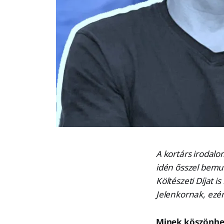
A kortárs irodal
idén ősszel bemut
Költészeti Díjat 
Jelenkornak, ezér
Minek köszönhet