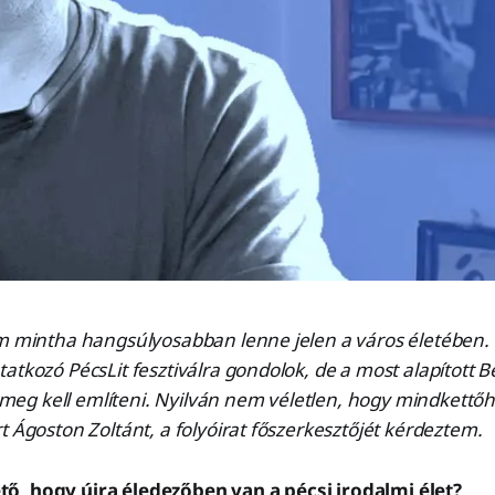
om mintha hangsúlyosabban lenne jelen a város életében.
atkozó PécsLit fesztiválra gondolok, de a most alapított B
is meg kell említeni. Nyilván nem véletlen, hogy mindkettő
t Ágoston Zoltánt, a folyóirat főszerkesztőjét kérdeztem.
ő, hogy újra éledezőben van a pécsi irodalmi élet?