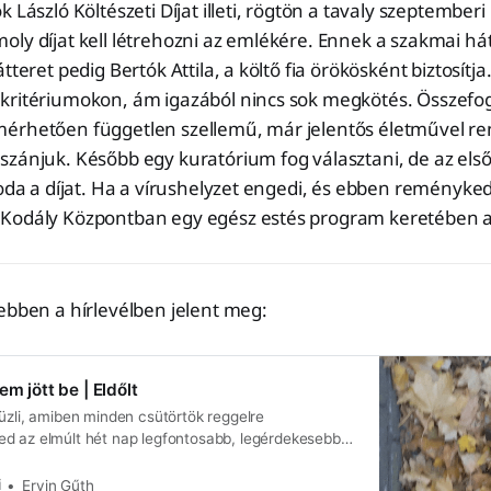
 László Költészeti Díjat illeti, rögtön a tavaly szeptemberi
ly díjat kell létrehozni az emlékére. Ennek a szakmai hát
tteret pedig Bertók Attila, a költő fia örökösként biztosítja
kritériumokon, ám igazából nincs sok megkötés. Összefog
érhetően független szellemű, már jelentős életművel ren
zánjuk. Később egy kuratórium fog választani, de az első
 oda a díjat. Ha a vírushelyzet engedi, és ebben reményke
Kodály Központban egy egész estés program keretében a
ebben a hírlevélben jelent meg:
em jött be | Eldőlt
üzli, amiben minden csütörtök reggelre
d az elmúlt hét nap legfontosabb, legérdekesebb
híreit. Ha valaki továbbította neked ezt a levelet,
 az oldalon, akkor itt elolvashatod, hogy pontosan mi
i
Ervin Gűth