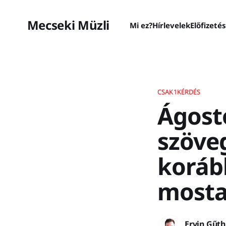
Mecseki Müzli
Mi ez?
Hírlevelek
Előfizeté
CSAK1KÉRDÉS
Ágosto
szöveg
korább
mostan
Ervin Gűth