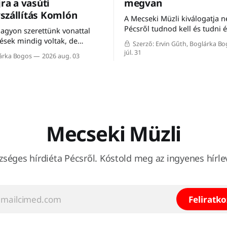
jra a vasúti
megvan
szállítás Komlón
A Mecseki Müzli kiválogatja n
Pécsről tudnod kell és tudni
 nagyon szerettünk vonattal
héten.
sések mindig voltak, de
Szerző: Ervin Gűth, Boglárka B
ent a vonat” – mondta Péter,
júl. 31
lárka Bogos
2026 aug. 03
nyugdíjas, aki felidézte,
útnak mindig is fontos
lt a város életében. Éppen
is csoda, hogy a komlói
áson közel ezerfős tömeg
ze szombaton a Komló–
vasútvonal
Mecseki Müzli
zséges hírdiéta Pécsről. Kóstold meg az ingyenes hírlev
Feliratk