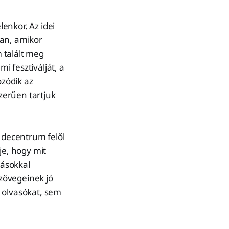
enkor. Az idei
ban, amikor
 talált meg
 fesztiválját, a
ozódik az
zerűen tartjuk
s decentrum felől
tje, hogy mit
rásokkal
zövegeinek jó
em olvasókat, sem