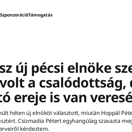
s
Szponzoráció
Támogatás
sz új pécsi elnöke sz
 volt a csalódottság,
tó ereje is van vere
múlt héten új elnököt választott, miután Hoppál Pét
sztért. Csizmadia Pétert egyhangúlag szavazta meg
terveiről kérdeztem.