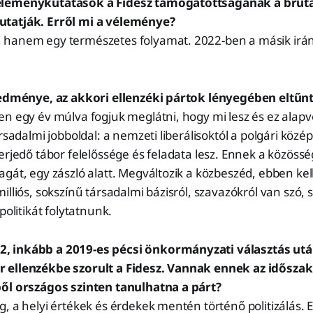
leménykutatások a Fidesz támogatottságának a brutá
tatják. Erről mi a véleménye?
 hanem egy természetes folyamat. 2022-ben a másik ir
redménye, az akkori ellenzéki pártok lényegében eltűn
en egy év múlva fogjuk meglátni, hogy mi lesz és ez alap
rsadalmi jobboldal: a nemzeti liberálisoktól a polgári közé
erjedő tábor felelőssége és feladata lesz. Ennek a közössé
gát, egy zászló alatt. Megváltozik a közbeszéd, ebben kel
illiós, sokszínű társadalmi bázisról, szavazókról van szó, 
politikát folytatnunk.
 inkább a 2019-es pécsi önkormányzati választás után
 ellenzékbe szorult a Fidesz. Vannak ennek az időszak
ől országos szinten tanulhatna a párt?
, a helyi értékek és érdekek mentén történő politizálás. 