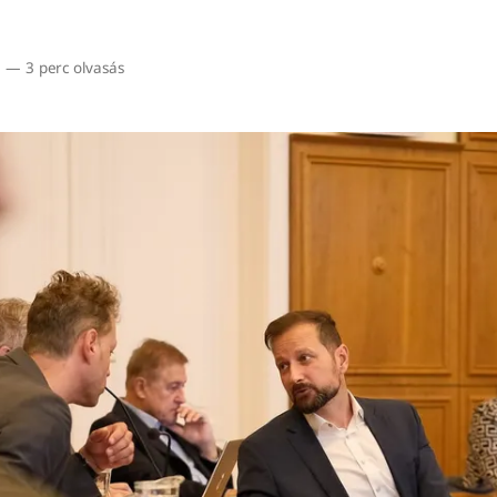
1
—
3 perc olvasás