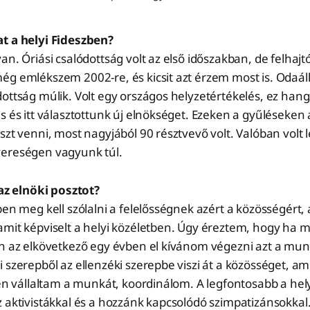
t a helyi Fideszben?
n. Óriási csalódottság volt az első időszakban, de felhajtó
ég emlékszem 2002-re, és kicsit azt érzem most is. Odaál
ottság múlik. Volt egy országos helyzetértékelés, ez hangz
s és itt választottunk új elnökséget. Ezeken a gyűléseken
szt venni, most nagyjából 90 résztvevő volt. Valóban volt
ereségen vagyunk túl.
 az elnöki posztot?
ben meg kell szólalni a felelősségnek azért a közösségért
amit képviselt a helyi közéletben. Úgy éreztem, hogy ha 
n az elkövetkező egy évben el kívánom végezni azt a munk
 szerepből az ellenzéki szerepbe viszi át a közösséget, am
ten vállaltam a munkát, koordinálom. A legfontosabb a hel
 aktivistákkal és a hozzánk kapcsolódó szimpatizánsokkal