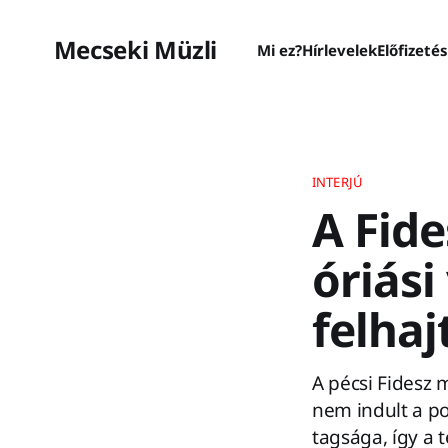
Mecseki Müzli
Mi ez?
Hírlevelek
Előfizeté
INTERJÚ
A Fide
óriási
felhaj
A pécsi Fidesz 
nem indult a po
tagsága, így a 