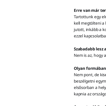
Erre van már te
Tartottunk egy el
kell megtölteni a
jutott, inkább a
ezzel kapcsolatba
Szabadabb lesz 
Nem is az, hogy a
Olyan formában, 
Nem pont, de kis
beszélgetni egymás
elsősorban a hely
kapnia az országo