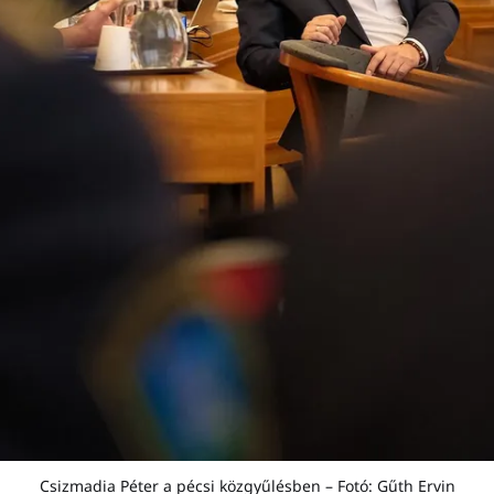
Csizmadia Péter a pécsi közgyűlésben – Fotó: Gűth Ervin