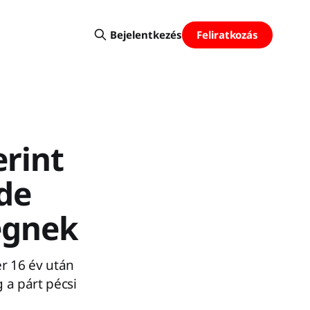
Feliratkozás
Bejelentkezés
erint
 de
ségnek
er 16 év után
 a párt pécsi