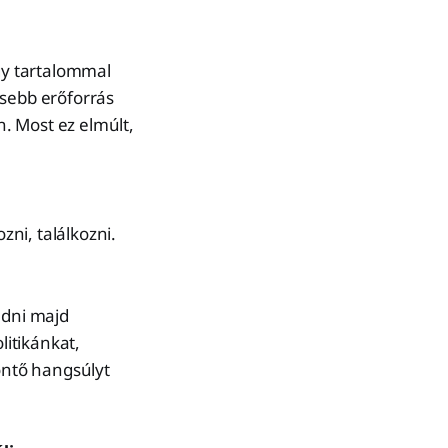
ogy tartalommal
esebb erőforrás
. Most ez elmúlt,
ni, találkozni.
udni majd
litikánkat,
döntő hangsúlyt