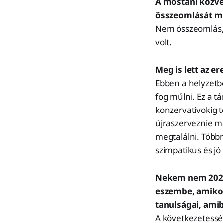
A mostani közvé
összeomlását mu
Nem összeomlás,
volt.
Meg is lett az e
Ebben a helyzetb
fog múlni. Ez a tá
konzervatívokig t
újraszerveznie ma
megtalálni. Többm
szimpatikus és jó 
Nekem nem 2022,
eszembe, amikor
tanulságai, amib
A következetesség