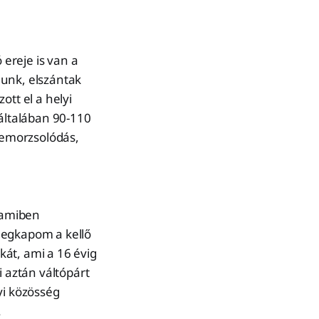
 ereje is van a
lunk, elszántak
ott el a helyi
 általában 90-110
 lemorzsolódás,
, amiben
megkapom a kellő
át, ami a 16 évig
i aztán váltópárt
yi közösség
.