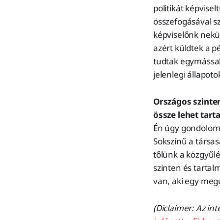
politikát képvise
összefogásával 
képviselőnk nekün
azért küldtek a p
tudtak egymással 
jelenlegi állapot
Országos szinten
össze lehet tart
Én úgy gondolom,
Sokszínű a társas
tőlünk a közgyűlés
szinten és tartal
van, aki egy megú
(Diclaimer: Az in