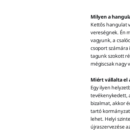
Milyen a hangula
Kettős hangulat va
vereségnek. Én m
vagyunk, a csalód
csoport számára i
tagunk szokott ré
mégiscsak nagy v
Miért vállalta el
Egy ilyen helyzet
tevékenykedett, 
bizalmat, akkor é
tartó kormányzati
lehet. Helyi szin
újraszervezése az