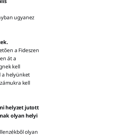
lis
ányban ugyanez
tek.
vetően a Fideszen
pen át a
gnek kell
l a helyünket
számukra kell
i helyzet jutott
nak olyan helyi
Ellenzékből olyan