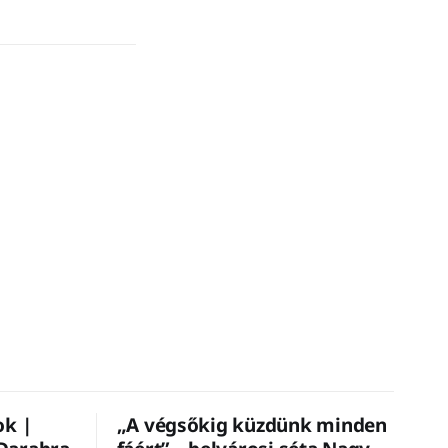
ok |
„A végsőkig küzdünk minden