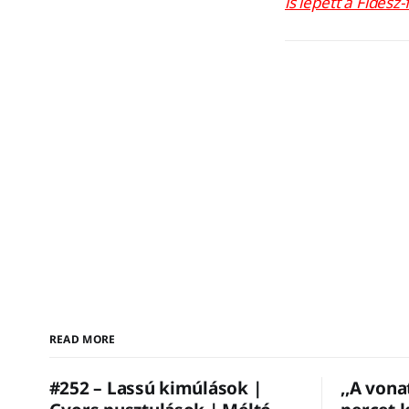
is lépett a Fidesz-
READ MORE
#252 – Lassú kimúlások |
,,A vona