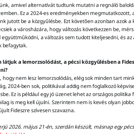
ltünk, amivel alternatívát tudtunk mutatni a regnáló balold
szemben. Ez a 2024-es eredményekben megmutatkozott, a
k jutott be a közgyűlésbe. Ezt követően azonban azok a k
écsiek a városházára, hogy változás következzen be, mérsé
együttműködni, a változás sem tudott kiteljesedni, és az 
ok befagytak.
 látjuk a lemorzsolódást, a pécsi közgyűlésben a Fide
ani?
 hogy nem lesz lemorzsolódás, elég sok minden tart mink
ág, 2024-ben sok, politikával addig nem foglalkozó képvise
be. Ez is például egy jó üzenet lehet az országos politika 
milag is meg kell újulni. Szerintem nem is kevés olyan jobb
jult Fideszre szívesen szavazna.
terjú 2026. május 21-én, szerdán készült, másnap egy pécs