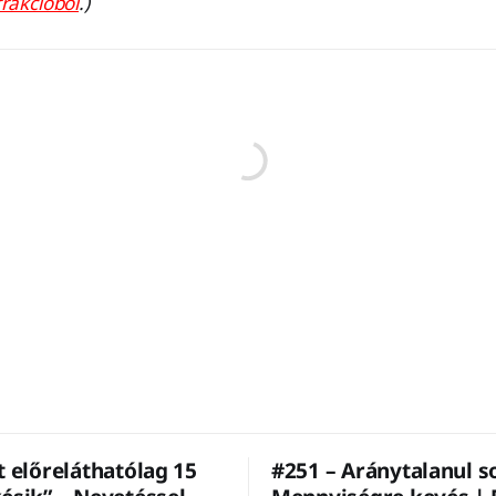
frakcióból
.)
t előreláthatólag 15
#251 – Aránytalanul s