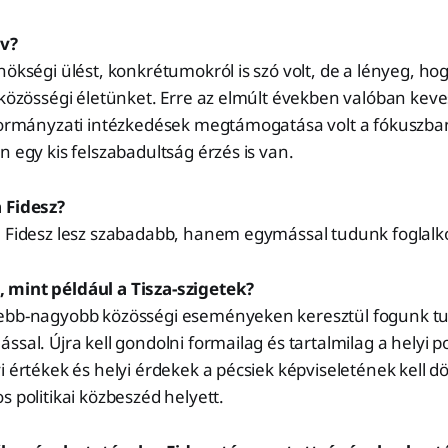
rv?
nökségi ülést, konkrétumokról is szó volt, de a lényeg, h
 közösségi életünket. Erre az elmúlt években valóban kev
 kormányzati intézkedések megtámogatása volt a fókuszban
n egy kis felszabadultság érzés is van.
a Fidesz?
 Fidesz lesz szabadabb, hanem egymással tudunk foglalkoz
mint például a Tisza-szigetek?
ebb-nagyobb közösségi eseményeken keresztül fogunk t
sal. Újra kell gondolni formailag és tartalmilag a helyi po
i értékek és helyi érdekek a pécsiek képviseletének kell 
s politikai közbeszéd helyett.