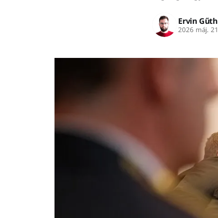
Ervin Gűth
2026 máj. 2