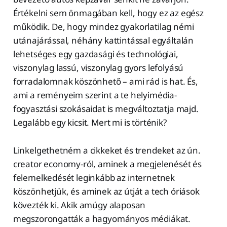
Értékelni sem önmagában kell, hogy ez az egész
működik. De, hogy mindez gyakorlatilag némi
utánajárással, néhány kattintással egyáltalán
lehetséges egy gazdasági és technológiai,
viszonylag lassú, viszonylag gyors lefolyású
forradalomnak köszönhető – ami rád is hat. És,
ami a reményeim szerint a te helyimédia-
fogyasztási szokásaidat is megváltoztatja majd.
Legalább egy kicsit. Mert mi is történik?
Linkelgethetném a cikkeket és trendeket az ún.
creator economy-ról, aminek a megjelenését és
felemelkedését leginkább az internetnek
köszönhetjük, és aminek az útját a tech óriások
kövezték ki. Akik amúgy alaposan
megszorongatták a hagyományos médiákat.