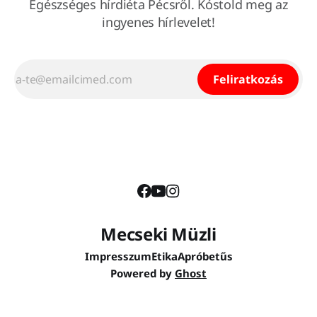
Egészséges hírdiéta Pécsről. Kóstold meg az
ingyenes hírlevelet!
Feliratkozás
Mecseki Müzli
Impresszum
Etika
Apróbetűs
Powered by
Ghost