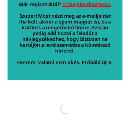
Már regisztráltál?
Itt bejelentkezhetsz.
Szuper! Most nézd meg az e-mailjeidet
(ha kell, akkor a spam mappát is), és a
kattints a megerősítő linkre. Ezután
pedig add hozzá a feladót a
névjegyzékedhez, hogy biztosan ne
kerüljön a levélszemétbe a következő
hírlevél.
Hmmm, valami nem okés. Próbáld újra.