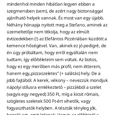
mindenhol minden hibátlan legyen ebben a
szegmensben (sem), de azért nagy biztonsággal
ajánlható helyek vannak. És most van egy újabb.
Néhány hónapja nyitott meg a Stefano, aminek az
üzemeltetője nem titkolja, hogy az elmúlt
évtizedekben (!) az Elefántos Pizzériában küzdött a
kemence hőségével. Van, akinek ez jó pedigré, de
én úgy próbáltam, hogy erről egyáltalán nem
tudtam, így előítéleteim sem voltak. Az biztos,
hogy ez egy merőben más profil, nem étterem,
hanem egy„pizzaszeletes" (+ salátás) hely. De a
jobb fajtából. A kerek, vékony – nevezzük mondjuk
nápolyi stílusra emlékeztető – pizzákból a szelet
(vagyis egy negyed) 350 Ft, míg a kicsit rómais,
szögletes szeletek 500 Ft-ért vihetők, vagy
fogyaszthatók helyben. A tészták tényleg jók,
hozzák azt, amit ígérnek. Vagyis az előbbinél a