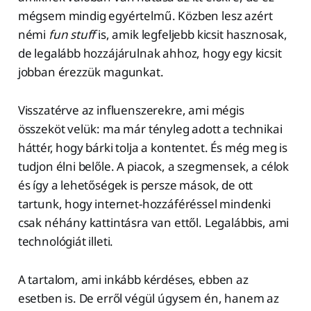
mégsem mindig egyértelmű. Közben lesz azért
némi
fun stuff
is, amik legfeljebb kicsit hasznosak,
de legalább hozzájárulnak ahhoz, hogy egy kicsit
jobban érezzük magunkat.
Visszatérve az influenszerekre, ami mégis
összeköt velük: ma már tényleg adott a technikai
háttér, hogy bárki tolja a kontentet. És még meg is
tudjon élni belőle. A piacok, a szegmensek, a célok
és így a lehetőségek is persze mások, de ott
tartunk, hogy internet-hozzáféréssel mindenki
csak néhány kattintásra van ettől. Legalábbis, ami
technológiát illeti.
A tartalom, ami inkább kérdéses, ebben az
esetben is. De erről végül úgysem én, hanem az