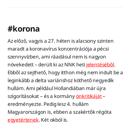
#korona
Az előző, vagyis a 27. héten is alacsony szinten
maradt a koronavírus koncentrációja a pécsi
szennyvízben, ami ráadásul nem is nagyon
növekedett – derült ki az NNK heti
jelentéséből
.
Ebből az sejthető, hogy itthon még nem indult be a
leginkább a delta variánshoz köthető negyedik
hullám. Ami például Hollandiában már újra
szigorításokat – és a kormány
önkritikáját
–
eredményezte. Pedig lesz 4. hullám
Magyarországon is, ebben a szakértők régóta
egyetértenek
. Két okból is.