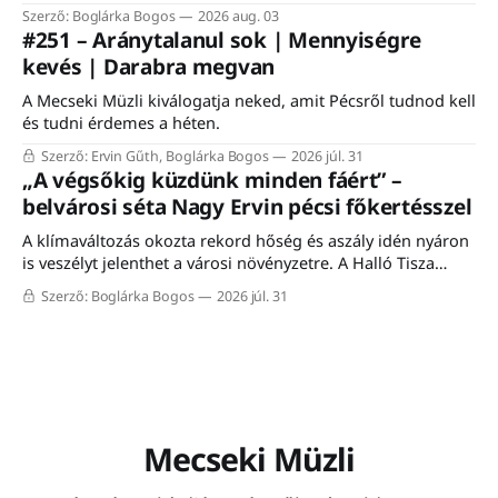
egy komlói nyugdíjas, aki felidézte, hogy a vasútnak mindig
Szerző: Boglárka Bogos
2026 aug. 03
is fontos szerepe volt a város életében. Éppen ezért nem is
#251 – Aránytalanul sok | Mennyiségre
csoda, hogy a komlói vasútállomáson közel ezerfős tömeg
kevés | Darabra megvan
gyűlt össze szombaton a Komló–Dombóvár-vasútvonal
A Mecseki Müzli kiválogatja neked, amit Pécsről tudnod kell
és tudni érdemes a héten.
Szerző: Ervin Gűth, Boglárka Bogos
2026 júl. 31
„A végsőkig küzdünk minden fáért” –
belvárosi séta Nagy Ervin pécsi főkertésszel
A klímaváltozás okozta rekord hőség és aszály idén nyáron
is veszélyt jelenthet a városi növényzetre. A Halló Tisza
Sziget séta-fórumán Nagy Ervin, Pécs főkertésze mesélt a
Szerző: Boglárka Bogos
2026 júl. 31
városon belüli növénytelepítés kihívásairól, a meglévő
faállomány megóvásáról, valamint a mediterrán fajokkal
történő kísérletezésről. A programon résztvevő közel húsz
érdeklődő a meleg ellenére
Mecseki Müzli