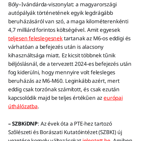
Bóly–Ivándárda-viszonylat: a magyarországi
autópályák történetének egyik legdrágább
beruházásáról van szó, a maga kilométerenkénti
4,7 milliárd forintos költségével. Amit egyesek
teljesen feleslegesnek
tartanak az M6-os eddigi és
várhatóan a befejezés után is alacsony
kihasználtsága miatt. Ez kicsit többnek tűnik
béljóslásnál, de a tervezett 2024-es befejezés után
fog kiderülni, hogy mennyire volt felesleges
beruházás az M6-M60. Leginkább azért, mert
eddig csak torzónak számított, és csak ezután
kapcsolódik majd be teljes értékűen az
európai
úthálózatba
.
– SZBKiDNP
: Az évek óta a PTE-hez tartozó
Szőlészeti és Borászati Kutatóintézet (SZBKI) új
vezetése komoly változásokat
jelentett be
. Amiben