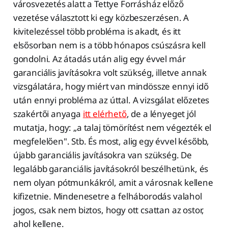
városvezetés alatt a Tettye Forrásház előző
vezetése választott ki egy közbeszerzésen. A
kivitelezéssel több probléma is akadt, és itt
elsősorban nem is a több hónapos csúszásra kell
gondolni. Az átadás után alig egy évvel már
garanciális javításokra volt szükség, illetve annak
vizsgálatára, hogy miért van mindössze ennyi idő
után ennyi probléma az úttal. A vizsgálat előzetes
szakértői anyaga
itt elérhető
, de a lényeget jól
mutatja, hogy: „a talaj tömörítést nem végezték el
megfelelően". Stb. És most, alig egy évvel később,
újabb garanciális javításokra van szükség. De
legalább garanciális javításokról beszélhetünk, és
nem olyan pótmunkákról, amit a városnak kellene
kifizetnie. Mindenesetre a felháborodás valahol
jogos, csak nem biztos, hogy ott csattan az ostor,
ahol kellene.