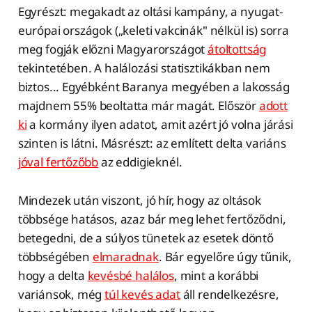
Egyrészt: megakadt az oltási kampány, a nyugat-
európai országok („keleti vakcinák" nélkül is) sorra
meg fogják előzni Magyarországot
átoltottság
tekintetében. A halálozási statisztikákban nem
biztos... Egyébként Baranya megyében a lakosság
majdnem 55% beoltatta már magát. Először
adott
ki
a kormány ilyen adatot, amit azért jó volna járási
szinten is látni. Másrészt: az említett delta variáns
jóval fertőzőbb
az eddigieknél.
Mindezek után viszont, jó hír, hogy az oltások
többsége hatásos, azaz bár meg lehet fertőződni,
betegedni, de a súlyos tünetek az esetek döntő
többségében
elmaradnak
. Bár egyelőre úgy tűnik,
hogy a delta
kevésbé halálos
, mint a korábbi
variánsok, még
túl kevés adat
áll rendelkezésre,