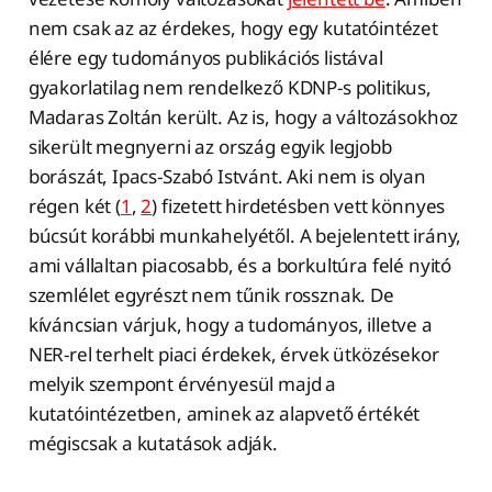
nem csak az az érdekes, hogy egy kutatóintézet
élére egy tudományos publikációs listával
gyakorlatilag nem rendelkező KDNP-s politikus,
Madaras Zoltán került. Az is, hogy a változásokhoz
sikerült megnyerni az ország egyik legjobb
borászát, Ipacs-Szabó Istvánt. Aki nem is olyan
régen két (
1
,
2
) fizetett hirdetésben vett könnyes
búcsút korábbi munkahelyétől. A bejelentett irány,
ami vállaltan piacosabb, és a borkultúra felé nyitó
szemlélet egyrészt nem tűnik rossznak. De
kíváncsian várjuk, hogy a tudományos, illetve a
NER-rel terhelt piaci érdekek, érvek ütközésekor
melyik szempont érvényesül majd a
kutatóintézetben, aminek az alapvető értékét
mégiscsak a kutatások adják.