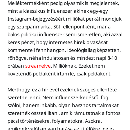
Melléktermékként pedig olyasmik is megjelentek,
mint a klasszikus influenszer, akinek egy-egy
Instagram-bejegyzéséért milliókat perkál mondjuk
egy szappanmárka. Sőt, ellenpontként, már a
balos politikai influenszer sem ismeretlen, aki azzal
keres pénzt, hogy internetes hírek olvasását
kommenteli fennhangon, ideológiailag képzetten,
röhögve, néha indulatosan és mindezt napi 8-10
órában
streamelve
. Millióknak. Ezeket nem
követendő példaként írtam le, csak példaként.
Merthogy, ez a hírlevél ezeknek szöges ellentéte –
szeretne lenni. Nem influenszerkedésről fog
szólni, hanem inkább, olyan hasznos tartalmakat
szeretnék összeállítani, amik rámutatnak a fontos
pécsi történésekre, folyamatokra. Azokra,
amiknek valóban van hatása az itt élőkre, de ez