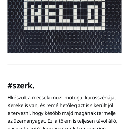
#szerk.
Elkészült a mecseki müzli motorja, karosszériája.
Kereke is van, és remélhetőleg azt is sikerült jól
eltervezni, hogy később majd magának termelje
az üzemanyagát. Ez, a tőlem is teljesen távol álló,
bevezető autós képzavar senkit ne zavarjon.