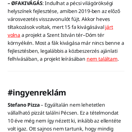
– ØFAKIVÁGÁS
: Indulhat a pécsi világörökségi
helyszínek fejlesztése, amiben 2019-ben az előző
városvezetés visszavonulót fújt. Akkor heves
tiltakozások voltak, mert 15 fa kivágásával
járt
volna
a projekt a Szent István tér–Dóm tér
környékén. Most a fák kivágása már nincs benne a
fejlesztésben, legalábbis a közbeszerzés ajánlati
felhívásában, a projekt leírásában
nem találtam
.
#ingyenreklám
Stefano Pizza
– Egyáltalán nem lehetetlen
vállalható pizzát találni Pécsen. Ez a tételmondat
10 éve még nem így nézett ki, inkább az ellentéte
volt igaz. Ott sajnos nem tartunk, hogy mindig