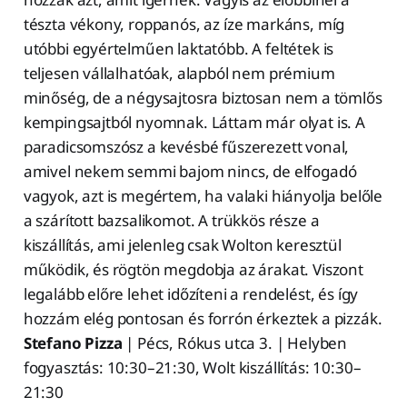
tészta vékony, roppanós, az íze markáns, míg
utóbbi egyértelműen laktatóbb. A feltétek is
teljesen vállalhatóak, alapból nem prémium
minőség, de a négysajtosra biztosan nem a tömlős
kempingsajtból nyomnak. Láttam már olyat is. A
paradicsomszósz a kevésbé fűszerezett vonal,
amivel nekem semmi bajom nincs, de elfogadó
vagyok, azt is megértem, ha valaki hiányolja belőle
a szárított bazsalikomot. A trükkös része a
kiszállítás, ami jelenleg csak Wolton keresztül
működik, és rögtön megdobja az árakat. Viszont
legalább előre lehet időzíteni a rendelést, és így
hozzám elég pontosan és forrón érkeztek a pizzák.
Stefano Pizza
| Pécs, Rókus utca 3. | Helyben
fogyasztás: 10:30–21:30, Wolt kiszállítás: 10:30–
21:30