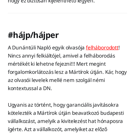
hogy ez biztosan kijelenthető legyen.
#hájp/hájper
A Dunántúli Napló egyik olvasója
felháborodott
!
Nincs annyi felkiáltójel, amivel a felháborodás
mértékét ki lehetne fejezni!!! Mert megint
forgalomkorlátozás lesz a Mártírok útján. Kár, hogy
az olvasói levelek mellé nem szolgál némi
kontextussal a DN.
Ugyanis az történt, hogy garanciális javításokra
kötelezték a Mártírok útján beavatkozó budapesti
vállalkozást, amelyik a kivitelezést hat hónaposra
ígérte. Azt a vállalkozót, amelyiket az előző