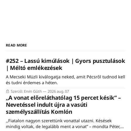
READ MORE
#252 – Lassú kimúlások | Gyors pusztulások
| Méltó emlékezések
A Mecseki Müzli kiválogatja neked, amit Pécsről tudnod kell
és tudni érdemes a héten.
Szerző: Ervin Gűth
2026 aug. 07
,,A vonat előreláthatólag 15 percet késik” –
Nevetéssel indult újra a vasúti
személyszállítás Komlón
,,Fiatalon nagyon szerettünk vonattal utazni. Késések
mindig voltak, de legalább ment a vonat” – mondta Péter,