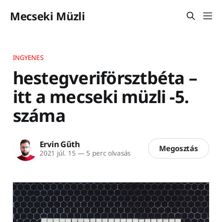
Mecseki Müzli
INGYENES
hestegveriförsztbéta –
itt a mecseki müzli -5.
száma
Ervin Gűth
Megosztás
2021 júl. 15
—
5 perc olvasás