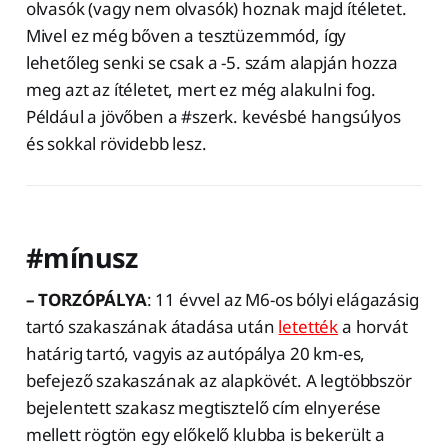
olvasók (vagy nem olvasók) hoznak majd ítéletet.
Mivel ez még bőven a tesztüzemmód, így
lehetőleg senki se csak a -5. szám alapján hozza
meg azt az ítéletet, mert ez még alakulni fog.
Például a jövőben a #szerk. kevésbé hangsúlyos
és sokkal rövidebb lesz.
#mínusz
–
TORZÓPÁLYA
: 11 évvel az M6-os bólyi elágazásig
tartó szakaszának átadása után
letették
a horvát
határig tartó, vagyis az autópálya 20 km-es,
befejező szakaszának az alapkövét. A legtöbbször
bejelentett szakasz megtisztelő cím elnyerése
mellett rögtön egy előkelő klubba is bekerült a