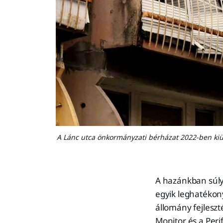
A Lánc utca önkormányzati bérházat 2022-ben kiürí
A hazánkban súly
egyik leghatékon
állomány fejleszt
Monitor és a Peri