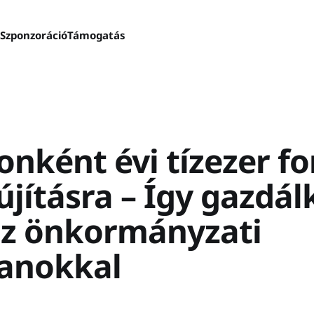
s
Szponzoráció
Támogatás
nként évi tízezer fo
lújításra – Így gazdá
az önkormányzati
lanokkal