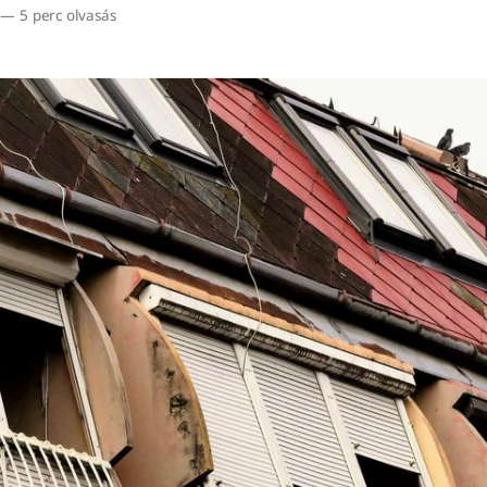
—
5 perc olvasás