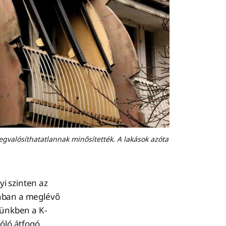
egvalósíthatatlannak minősítették. A lakások azóta
i szinten az
onban a meglévő
künkben a K-
zóló átfogó