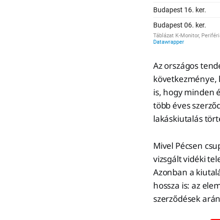
Az országos tend
következménye, h
is, hogy minden é
több éves szerző
lakáskiutalás tör
Mivel Pécsen csup
vizsgált vidéki t
Azonban a kiutalá
hossza is: az ele
szerződések ará