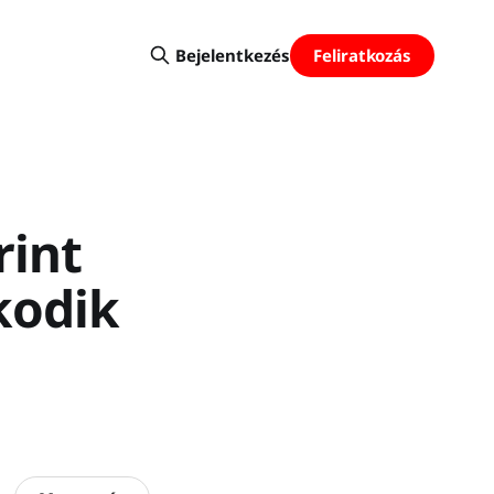
Feliratkozás
Bejelentkezés
rint
lkodik