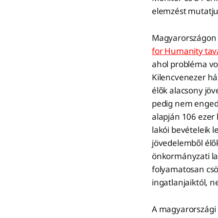
elemzést mutatju
Magyarországon m
for Humanity tava
ahol probléma vol
Kilencvenezer há
élők alacsony jöv
pedig nem engedh
alapján 106 ezer
lakói bevételeik 
jövedelemből élők
önkormányzati la
folyamatosan csö
ingatlanjaiktól,
A magyarországi 