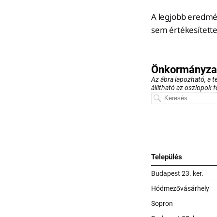
A legjobb eredmén
sem értékesített