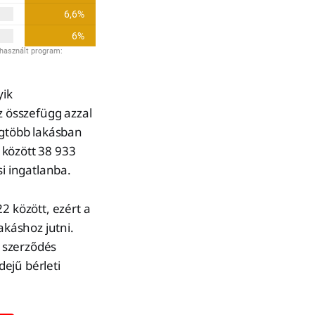
yik
 összefügg azzal
egtöbb lakásban
 között 38 933
si ingatlanba.
2 között, ezért a
akáshoz jutni.
i szerződés
ejű bérleti