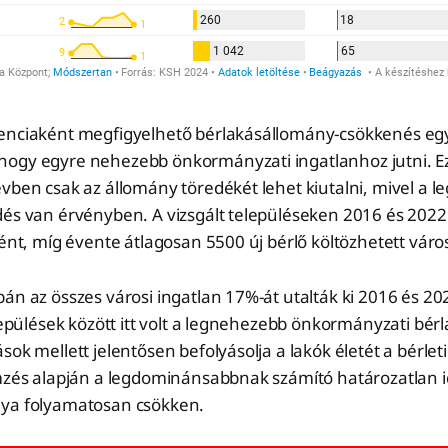
enciaként megfigyelhető bérlakásállomány-csökkenés eg
ogy egyre nehezebb önkormányzati ingatlanhoz jutni. Ez
vben csak az állomány töredékét lehet kiutalni, mivel a l
dés van érvényben. A vizsgált településeken 2016 és 2022
tént, míg évente átlagosan 5500 új bérlő költözhetett váro
án az összes városi ingatlan 17%-át utalták ki 2016 és 202
elepülések között itt volt a legnehezebb önkormányzati bérl
sok mellett jelentősen befolyásolja a lakók életét a bérlet
mzés alapján a legdominánsabbnak számító határozatlan id
nya folyamatosan csökken.