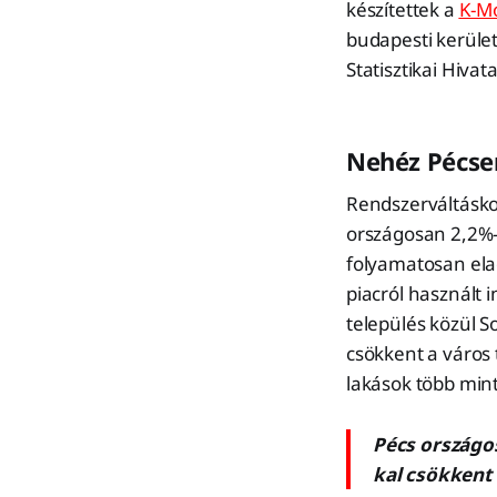
készítettek a
K-M
budapesti kerüle
Statisztikai Hivat
Nehéz Pécse
Rendszerváltásko
országosan 2,2%-
folyamatosan elad
piacról használt 
település közül S
csökkent a város
lakások több mint
Pécs országos
kal csökkent 