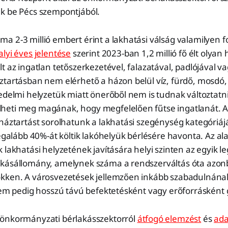
k be Pécs szempontjából.
a 2-3 millió embert érint a lakhatási válság valamilyen 
lyi éves jelentése
szerint 2023-ban 1,2 millió fő élt olyan
t az ingatlan tetőszerkezetével, falazatával, padlójával va
ztartásban nem elérhető a házon belül víz, fürdő, mosdó
edelmi helyzetük miatt önerőből nem is tudnak változtatni
eti meg magának, hogy megfelelően fűtse ingatlanát. A 
 háztartást sorolhatunk a lakhatási szegénység kategóriá
legalább 40%-át költik lakóhelyük bérlésére havonta. Az al
 lakhatási helyzetének javítására helyi szinten az egyik l
kásállomány, amelynek száma a rendszerváltás óta azo
kken. A városvezetések jellemzően inkább szabadulnának
 nem pedig hosszú távú befektetésként vagy erőforrásként
önkormányzati bérlakásszektorról
átfogó elemzést
és
ada