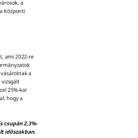
városok, a
 a Központi
t, ami 2022-re
kormányzatok
 vásárolnak a
 vizsgált
zel 25%-kal
al, hogy a
is csupán 2,3%-
lt időszakban.