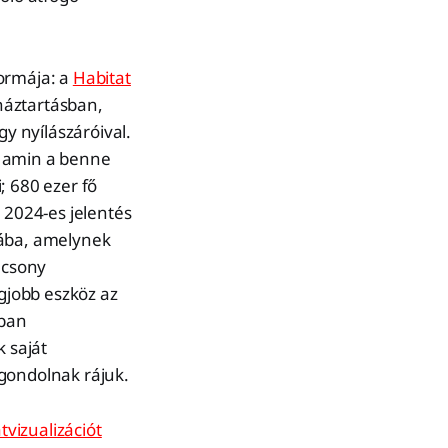
formája: a
Habitat
 háztartásban,
gy nyílászáróival.
, amin a benne
; 680 ezer fő
2024-es jelentés
jába, amelynek
acsony
egjobb eszköz az
nban
 saját
 gondolnak rájuk.
tvizualizációt