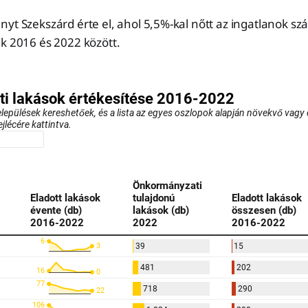
yt Szekszárd érte el, ahol 5,5%-kal nőtt az ingatlanok sz
ek 2016 és 2022 között.