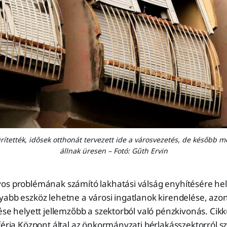
tették, idősek otthonát tervezett ide a városvezetés, de később m
állnak üresen – Fotó: Gűth Ervin
os problémának számító lakhatási válság enyhítésére hely
yabb eszköz lehetne a városi ingatlanok kirendelése, az
ése helyett jellemzőbb a szektorból való pénzkivonás. Cik
féria Központ által az önkormányzati bérlakásszektorról s