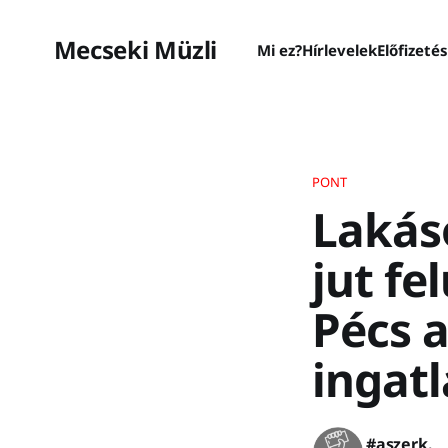
Mecseki Müzli
Mi ez?
Hírlevelek
Előfizeté
PONT
Lakáso
jut fe
Pécs 
ingat
#aszerk.