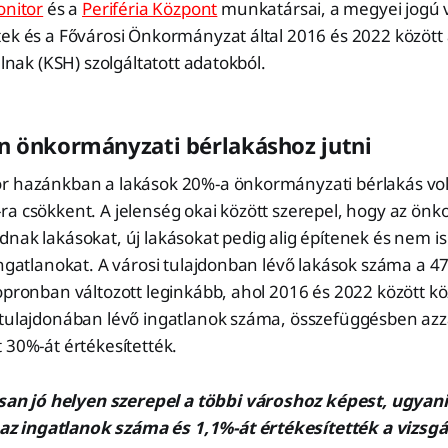
onitor
és a
Periféria Központ
munkatársai, a megyei jogú 
tek és a Fővárosi Önkormányzat által 2016 és 2022 között
alnak (KSH) szolgáltatott adatokból.
n önkormányzati bérlakáshoz jutni
r hazánkban a lakások 20%-a önkormányzati bérlakás vol
ra csökkent. A jelenség okai között szerepel, hogy az ön
nak lakásokat, új lakásokat pedig alig építenek és nem is
ingatlanokat. A városi tulajdonban lévő lakások száma a 47
opronban változott leginkább, ahol 2016 és 2022 között kö
 tulajdonában lévő ingatlanok száma, összefüggésben azz
 30%-át értékesítették.
an jó helyen szerepel a többi városhoz képest, ugyan
az ingatlanok száma és 1,1%-át értékesítették a vizsgá