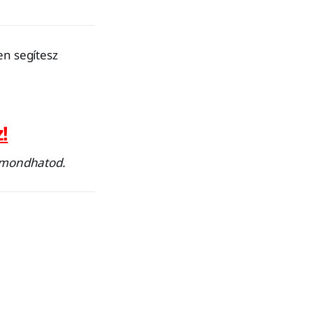
en segítesz
!
lemondhatod.