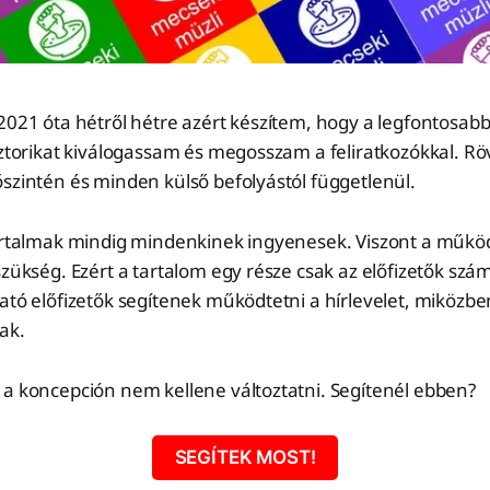
2021 óta hétről hétre azért készítem, hogy a legfontosab
sztorikat kiválogassam és megosszam a feliratkozókkal. Rö
szintén és minden külső befolyástól függetlenül.
tartalmak mindig mindenkinek ingyenesek. Viszont a műk
szükség. Ezért a tartalom egy része csak az előfizetők szá
ató előfizetők segítenek működtetni a hírlevelet, miközbe
ak.
 a koncepción nem kellene változtatni. Segítenél ebben?
SEGÍTEK MOST!