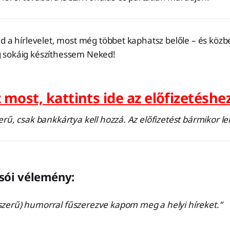
d a hírlevelet, most még többet kaphatsz belőle – és közb
 sokáig készíthessem Neked!
 most, kattints ide az előfizetéshez
rű, csak bankkártya kell hozzá. Az előfizetést bármikor 
sói vélemény:
yszerű) humorral fűszerezve kapom meg a helyi híreket.”