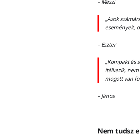
– Mészi
„Azok számára 
eseményeit, d
– Eszter
„Kompakt és s
ítélkezik, ne
mögött van for
– János
Nem tudsz el