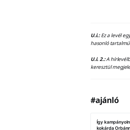
U.i.:
Ez a levél eg
hasonló tartalmú
U.i. 2.:
A hírlevél
keresztül megjel
#ajánló
Így kampányolna
kokárda Orbán