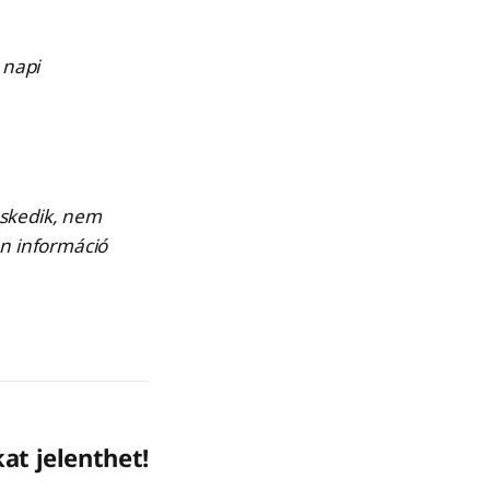
 napi
eskedik, nem
en információ
at jelenthet!