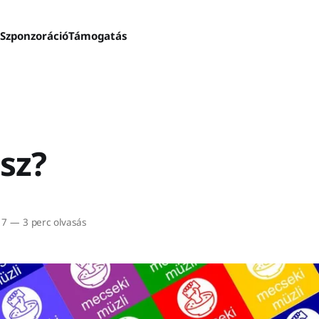
s
Szponzoráció
Támogatás
sz?
17
—
3 perc olvasás