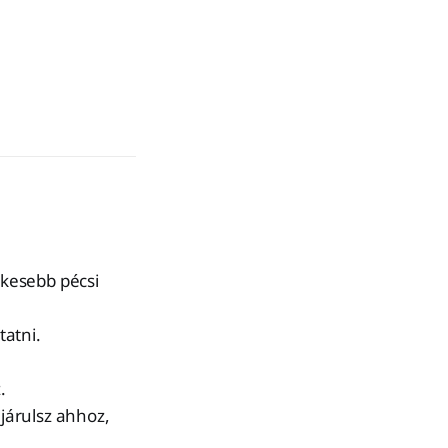
kesebb pécsi
tatni.
.
ájárulsz ahhoz,