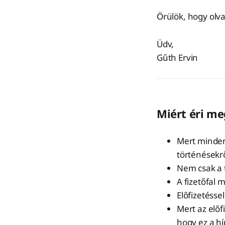
Örülök, hogy olva
Üdv,
Gűth Ervin
Miért éri me
Mert minden
történésekrő
Nem csak a 
A fizetőfal 
Előfizetésse
Mert az előf
hogy ez a hí