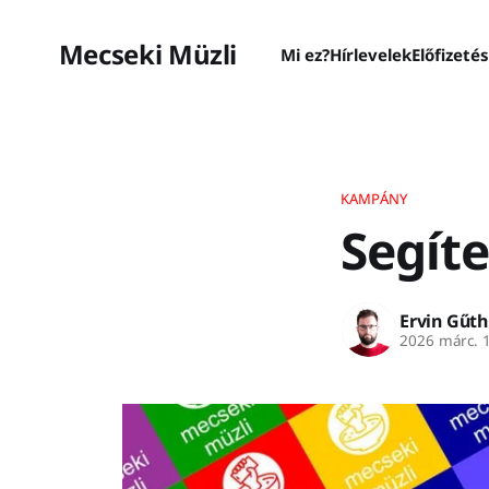
Mecseki Müzli
Mi ez?
Hírlevelek
Előfizeté
KAMPÁNY
Segíte
Ervin Gűth
2026 márc. 