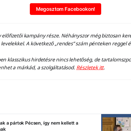
Megosztom Facebookon!
y előfizetői kampány része. Néhányszor még biztosan kere
 levelekkel. A következő „rendes” szám pénteken reggel é
ben klasszikus hirdetésre nincs lehetőség, de tartalomszp
enhet a márkád, a szolgáltatásod.
Részletek itt
.
k a pártok Pécsen, így nem kellett a
nak