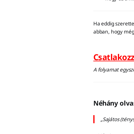
Ha eddig szerette
abban, hogy még
Csatlakozz
A folyamat egysze
Néhány olva
„Sajátos (tén