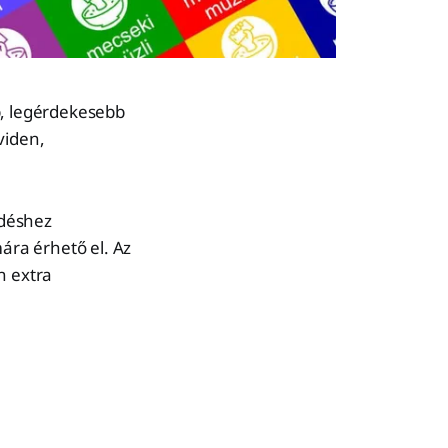
b, legérdekesebb
viden,
ödéshez
mára érhető el. Az
n extra