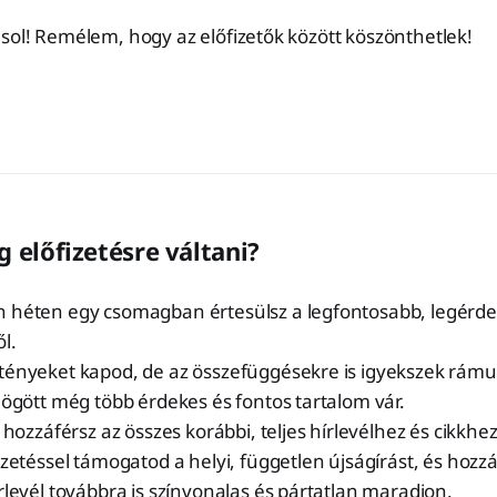
sol! Remélem, hogy az előfizetők között köszönthetlek!
g előfizetésre váltani?
 héten egy csomagban értesülsz a legfontosabb, legérde
l.
tényeket kapod, de az összefüggésekre is igyekszek rámu
mögött még több érdekes és fontos tartalom vár.
l hozzáférsz az összes korábbi, teljes hírlevélhez és cikkhez
izetéssel támogatod a helyi, független újságírást, és hozz
rlevél továbbra is színvonalas és pártatlan maradjon.