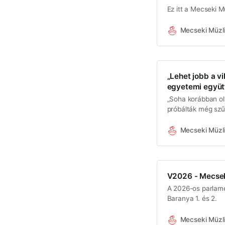
Ez itt a Mecseki Mü
Mecseki Müzl
„Lehet jobb a vi
egyetemi együt
„Soha korábban ol
próbálták még szűk
tíz évben – mégsi
Mecseki Müzl
V2026 - Mecsek
A 2026-os parlame
Baranya 1. és 2.
Mecseki Müzl