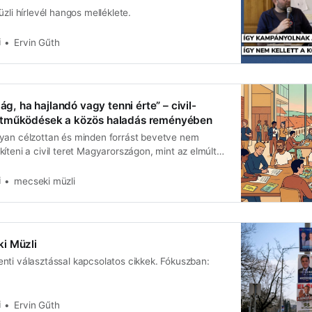
zli hírlevél hangos melléklete.
i
Ervin Gűth
lág, ha hajlandó vagy tenni érte” – civil-
tműködések a közös haladás reményében
yan célzottan és minden forrást bevetve nem
íteni a civil teret Magyarországon, mint az elmúlt
ncs tömeges kihalás.”
i
mecseki müzli
i Müzli
nti választással kapcsolatos cikkek. Fókuszban:
i
Ervin Gűth