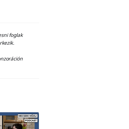
sni foglak
rkezik.
onzoráción