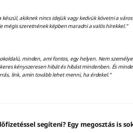
készül, akiknek nincs idejük vagy kedvük követni a város
e mégis szeretnének képben maradni a valós hírekkel.”
okoldalú, minden, ami fontos, egy helyen. Nem személy
m keres kényszeresen hibát és hibást mindenben. És mind
rás, link, amin tovább lehet menni, ha érdekel.”
őfizetéssel segíteni? Egy megosztás is sok