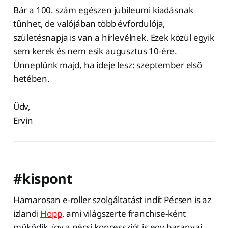
Bár a 100. szám egészen jubileumi kiadásnak
tűnhet, de valójában több évfordulója,
születésnapja is van a hírlevélnek. Ezek közül egyik
sem kerek és nem esik augusztus 10-ére.
Ünneplünk majd, ha ideje lesz: szeptember első
hetében.
Üdv,
Ervin
#kispont
Hamarosan e-roller szolgáltatást indít Pécsen is az
izlandi
Hopp
, ami világszerte franchise-ként
működik, így a pécsi koncessziót is egy baranyai