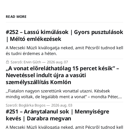
READ MORE
#252 – Lassú kimúlások | Gyors pusztulások
| Méltó emlékezések
A Mecseki Müzli kiválogatja neked, amit Pécsről tudnod kell
és tudni érdemes a héten.
Szerző: Ervin Gűth
2026 aug. 07
,,A vonat előreláthatólag 15 percet késik” –
Nevetéssel indult újra a vasúti
személyszállítás Komlón
,,Fiatalon nagyon szerettünk vonattal utazni. Késések
mindig voltak, de legalább ment a vonat” – mondta Péter,
egy komlói nyugdíjas, aki felidézte, hogy a vasútnak mindig
Szerző: Boglárka Bogos
2026 aug. 03
is fontos szerepe volt a város életében. Éppen ezért nem is
#251 – Aránytalanul sok | Mennyiségre
csoda, hogy a komlói vasútállomáson közel ezerfős tömeg
kevés | Darabra megvan
gyűlt össze szombaton a Komló–Dombóvár-vasútvonal
A Mecseki Müzli kiválogatja neked, amit Pécsről tudnod kell