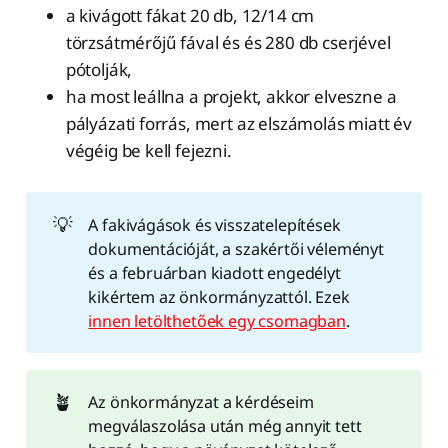
a kivágott fákat 20 db, 12/14 cm
törzsátmérőjű fával és és 280 db cserjével
pótolják,
ha most leállna a projekt, akkor elveszne a
pályázati forrás, mert az elszámolás miatt év
végéig be kell fejezni.
💡
A fakivágások és visszatelepítések
dokumentációját, a szakértői véleményt
és a februárban kiadott engedélyt
kikértem az önkormányzattól. Ezek
innen letölthetőek egy csomagban
.
🪴
Az önkormányzat a kérdéseim
megválaszolása után még annyit tett