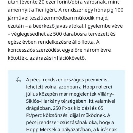
után (évente 20 ezer forint/db) a városnak, mint
amennyit a Tier ígért. A rendszer egy hónapig 100
járművel tesztüzemmódban működik majd,
ezután – a beérkező javaslatokat figyelembe véve
– véglegesedhet az 500 darabosra tervezett és
egész évben rendelkezésre álló flotta. A
koncessziós szerződést egyelőre három évre
kötötték, az árazás inflációkövető.
🛴
A pécsi rendszer országos premier is
lehetett volna, azonban a Hopp rollerei
július közepén már megjelentek Villány–
Siklós–Harkány térségében. Itt valamivel
drágábban, 250 Ft-os kioldási és 65
Ft/perc kölcsönzési díjjal működnek. A
pécsi rendszer csúszásának oka, hogy a
Hopp Mecsek a pályázatában, a kiírásnak