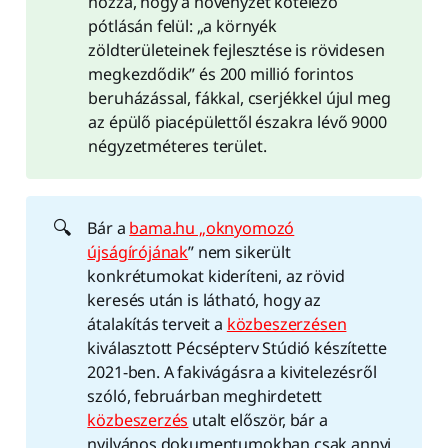
hozzá, hogy a növényzet kötelező
pótlásán felül: „a környék
zöldterületeinek fejlesztése is rövidesen
megkezdődik” és 200 millió forintos
beruházással, fákkal, cserjékkel újul meg
az épülő piacépülettől északra lévő 9000
négyzetméteres terület.
🔍
Bár a
bama.hu „oknyomozó
újságírójának
” nem sikerült
konkrétumokat kideríteni, az rövid
keresés után is látható, hogy az
átalakítás terveit a
közbeszerzésen
kiválasztott Pécsépterv Stúdió készítette
2021-ben. A fakivágásra a kivitelezésről
szóló, februárban meghirdetett
közbeszerzés
utalt először, bár a
nyilvános dokumentumokban csak annyi