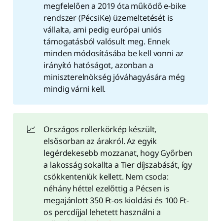
megfelelően a 2019 óta működő e-bike
rendszer (PécsiKe) üzemeltetését is
vállalta, ami pedig európai uniós
támogatásból valósult meg. Ennek
minden módosításába be kell vonni az
irányító hatóságot, azonban a
miniszterelnökség jóváhagyására még
mindig várni kell.
📈
Országos rollerkörkép készült,
elsősorban az árakról. Az egyik
legérdekesebb mozzanat, hogy Győrben
a lakosság sokallta a Tier díjszabását, így
csökkenteniük kellett. Nem csoda:
néhány héttel ezelőttig a Pécsen is
megajánlott 350 Ft-os kioldási és 100 Ft-
os percdíjjal lehetett használni a