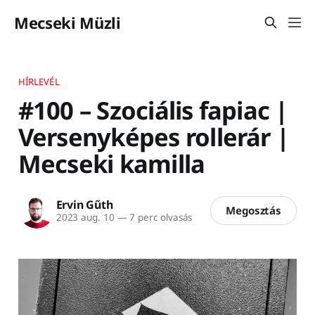
Mecseki Müzli
HÍRLEVÉL
#100 – Szociális fapiac |
Versenyképes rollerár |
Mecseki kamilla
Ervin Gűth
Megosztás
2023 aug. 10
—
7 perc olvasás