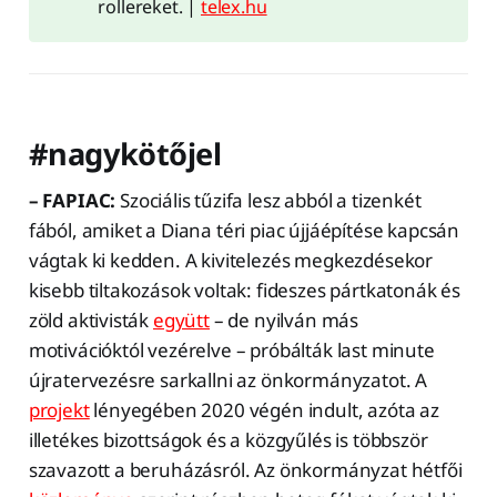
rollereket. |
telex.hu
#nagykötőjel
– FAPIAC:
Szociális tűzifa lesz abból a tizenkét
fából, amiket a Diana téri piac újjáépítése kapcsán
vágtak ki kedden. A kivitelezés megkezdésekor
kisebb tiltakozások voltak: fideszes pártkatonák és
zöld aktivisták
együtt
– de nyilván más
motivációktól vezérelve – próbálták last minute
újratervezésre sarkallni az önkormányzatot. A
projekt
lényegében 2020 végén indult, azóta az
illetékes bizottságok és a közgyűlés is többször
szavazott a beruházásról. Az önkormányzat hétfői