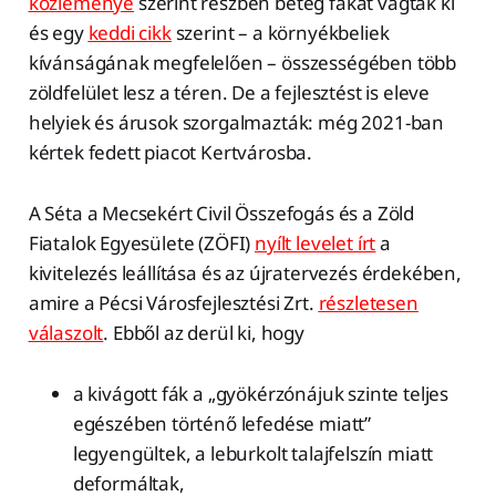
közleménye
szerint részben beteg fákat vágtak ki
és egy
keddi cikk
szerint – a környékbeliek
kívánságának megfelelően – összességében több
zöldfelület lesz a téren. De a fejlesztést is eleve
helyiek és árusok szorgalmazták: még 2021-ban
kértek fedett piacot Kertvárosba.
A Séta a Mecsekért Civil Összefogás és a Zöld
Fiatalok Egyesülete (ZÖFI)
nyílt levelet írt
a
kivitelezés leállítása és az újratervezés érdekében,
amire a Pécsi Városfejlesztési Zrt.
részletesen
válaszolt
. Ebből az derül ki, hogy
a kivágott fák a „gyökérzónájuk szinte teljes
egészében történő lefedése miatt”
legyengültek, a leburkolt talajfelszín miatt
deformáltak,