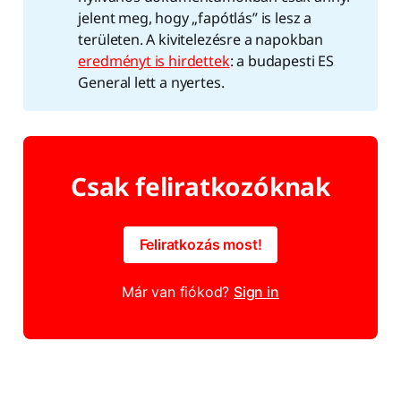
jelent meg, hogy „fapótlás” is lesz a
területen. A kivitelezésre a napokban
eredményt is hirdettek
: a budapesti ES
General lett a nyertes.
Csak feliratkozóknak
Feliratkozás most!
Már van fiókod?
Sign in