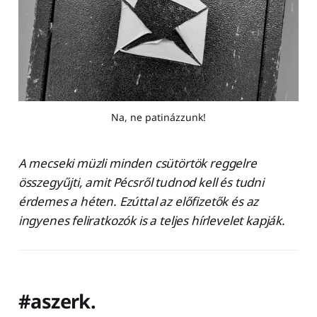
Na, ne patinázzunk!
A mecseki müzli minden csütörtök reggelre
összegyűjti, amit Pécsről tudnod kell és tudni
érdemes a héten. Ezúttal az előfizetők és az
ingyenes feliratkozók is a teljes hírlevelet kapják.
#aszerk.