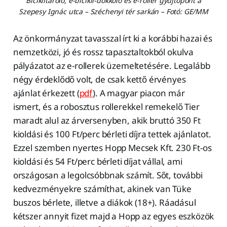
Biciklitároló, e-bicikli-dokkoló és e-roller gyűjtőpont a
Szepesy Ignác utca – Széchenyi tér sarkán – Fotó: GE/MM
Az önkormányzat tavasszal írt ki a korábbi hazai és
nemzetközi, jó és rossz tapasztaltokból okulva
pályázatot az e-rollerek üzemeltetésére. Legalább
négy érdeklődő volt, de csak kettő érvényes
ajánlat érkezett (
pdf
). A magyar piacon már
ismert, és a robosztus rollerekkel remekelő Tier
maradt alul az árversenyben, akik bruttó 350 Ft
kioldási és 100 Ft/perc bérleti díjra tettek ajánlatot.
Ezzel szemben nyertes Hopp Mecsek Kft. 230 Ft-os
kioldási és 54 Ft/perc bérleti díjat vállal, ami
országosan a legolcsóbbnak számít. Sőt, további
kedvezményekre számíthat, akinek van Tüke
buszos bérlete, illetve a diákok (18+). Ráadásul
kétszer annyit fizet majd a Hopp az egyes eszközök