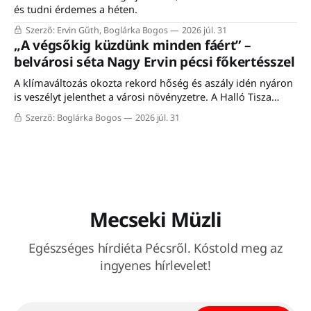
és tudni érdemes a héten.
Szerző: Ervin Gűth, Boglárka Bogos
2026 júl. 31
„A végsőkig küzdünk minden fáért” –
belvárosi séta Nagy Ervin pécsi főkertésszel
A klímaváltozás okozta rekord hőség és aszály idén nyáron
is veszélyt jelenthet a városi növényzetre. A Halló Tisza
Sziget séta-fórumán Nagy Ervin, Pécs főkertésze mesélt a
Szerző: Boglárka Bogos
2026 júl. 31
városon belüli növénytelepítés kihívásairól, a meglévő
faállomány megóvásáról, valamint a mediterrán fajokkal
történő kísérletezésről. A programon résztvevő közel húsz
érdeklődő a meleg ellenére
Mecseki Müzli
Egészséges hírdiéta Pécsről. Kóstold meg az
ingyenes hírlevelet!