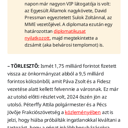
napon már nagyon VIP látogatója is volt:
az Egyesült Államok nagykövete, David
Pressman egyeztetett Sulok Zoltánnal, az
MME vezetőjével. A diplomata ezután egy
határozottan
diplomatikusat
nyilatkozott
, majd megtekintette a
dzsámit (aka belvárosi templomot) is.
– TÖRLESZTŐ:
Ismét 1,75 milliárd forintot fizetett
vissza az önkormányzat abból a 9,5 milliárd
forintos kölcsönből, amit Páva Zsolt és a Fidesz
vezetése alatt kellett felvennie a városnak. Ez már
az utolsó előtti részlet volt, 2024 őszén jön az
utolsó. Péterffy Attila polgármester és a Pécs
Jövője Frakciószövetség a
közleményében
azt is
jelzi, hogy hiába próbálták ingatlanokkal kiváltani a
tartozást, hogy a pénzt inkább beruházásokra,