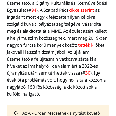
üzemeltető, a Cigány Kulturális és Közművelődési
Egyesület (#
94
). A Szabad Pécs
cikke szerint
az
ingatlant most egy kifejezetten ilyen célokra
szolgáló kuvaiti pályázat segítségével vásárolta
meg és alakította át a MME. Az épület azért kellett
a helyi muszlim közösségnek, mert még 2019-ben
nagyon furcsa körülmények között
tették ki
őket
Jakováli Hasszán dzsámijából. Az új állami
üzemeltető a felújításra hivatkozva zárta ki a
híveket az imahelyről, de valamiért a 2022-es
újranyitás után sem térhettek vissza (#
30
). Így
évek óta problémás volt, hogy hol is találkozzon a
nagyjából 150 fős közösség, akik között sok a
külföldi hallgató.
☪️
Az Al-Furqan Mecsetnek a nyitást követő