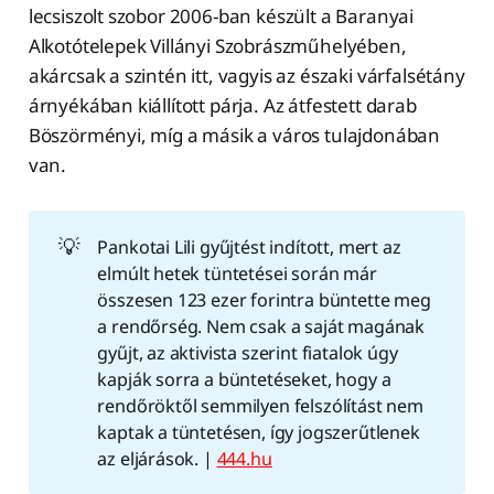
lecsiszolt szobor 2006-ban készült a Baranyai
Alkotótelepek Villányi Szobrászműhelyében,
akárcsak a szintén itt, vagyis az északi várfalsétány
árnyékában kiállított párja. Az átfestett darab
Böszörményi, míg a másik a város tulajdonában
van.
💡
Pankotai Lili gyűjtést indított, mert az
elmúlt hetek tüntetései során már
összesen 123 ezer forintra büntette meg
a rendőrség. Nem csak a saját magának
gyűjt, az aktivista szerint fiatalok úgy
kapják sorra a büntetéseket, hogy a
rendőröktől semmilyen felszólítást nem
kaptak a tüntetésen, így jogszerűtlenek
az eljárások. |
444.hu