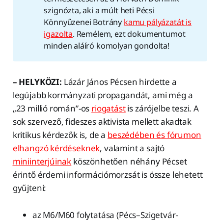
szignózta, aki a múlt heti Pécsi
Könnyűzenei Botrány
kamu pályázatát is
igazolta
. Remélem, ezt dokumentumot
minden aláíró komolyan gondolta!
– HELYKÖZI:
Lázár János Pécsen hirdette a
legújabb kormányzati propagandát, ami még a
„23 millió román”-os
riogatást
is zárójelbe teszi. A
sok szervező, fideszes aktivista mellett akadtak
kritikus kérdezők is, de a
beszédében és fórumon
elhangzó kérdéseknek
, valamint a sajtó
miniinterjúinak
köszönhetően néhány Pécset
érintő érdemi információmorzsát is össze lehetett
gyűjteni:
az M6/M60 folytatása (Pécs–Szigetvár-