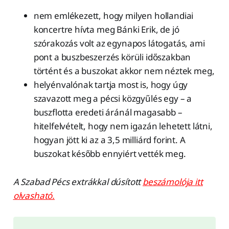
nem emlékezett, hogy milyen hollandiai
koncertre hívta meg Bánki Erik, de jó
szórakozás volt az egynapos látogatás, ami
pont a buszbeszerzés körüli időszakban
történt és a buszokat akkor nem néztek meg,
helyénvalónak tartja most is, hogy úgy
szavazott meg a pécsi közgyűlés egy – a
buszflotta eredeti áránál magasabb –
hitelfelvételt, hogy nem igazán lehetett látni,
hogyan jött ki az a 3,5 milliárd forint. A
buszokat később ennyiért vették meg.
A Szabad Pécs extrákkal dúsított
beszámolója itt
olvasható.