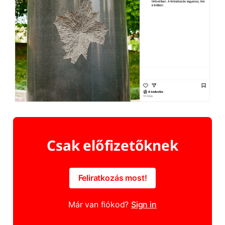
Csak előfizetőknek
Feliratkozás most!
Már van fiókod?
Sign in