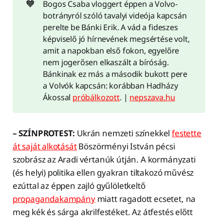
🧡
Bogos Csaba vloggert éppen a Volvo-
botrányról szóló tavalyi videója kapcsán
perelte be Bánki Erik. A vád a fideszes
képviselő jó hírnevének megsértése volt,
amit a napokban első fokon, egyelőre
nem jogerősen elkaszált a bíróság.
Bánkinak ez más a második bukott pere
a Volvók kapcsán: korábban Hadházy
Ákossal
próbálkozott
. |
nepszava.hu
– SZÍNPROTEST:
Ukrán nemzeti színekkel
festette
át saját alkotását
Böszörményi István pécsi
szobrász az Aradi vértanúk útján. A kormányzati
(és helyi) politika ellen gyakran tiltakozó művész
ezúttal az éppen zajló gyűlöletkeltő
propagandakampány
miatt ragadott ecsetet, na
meg kék és sárga akrilfestéket. Az átfestés előtt