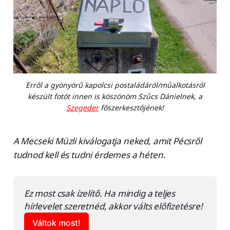
Erről a gyönyörű kapolcsi postaládáról/műalkotásról
készült fotót innen is köszönöm Szűcs Dánielnek, a
Szegeder
főszerkesztőjének!
A Mecseki Müzli kiválogatja neked, amit Pécsről
tudnod kell és tudni érdemes a héten.
Ez most csak ízelítő. Ha mindig a teljes 
hírlevelet szeretnéd, akkor válts előfizetésre!
Váltok most!