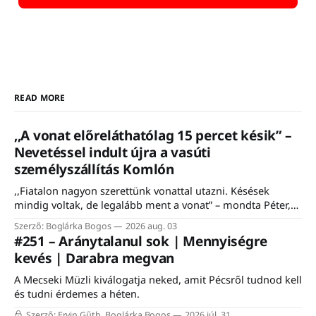
READ MORE
,,A vonat előreláthatólag 15 percet késik” –
Nevetéssel indult újra a vasúti
személyszállítás Komlón
,,Fiatalon nagyon szerettünk vonattal utazni. Késések
mindig voltak, de legalább ment a vonat” – mondta Péter,
egy komlói nyugdíjas, aki felidézte, hogy a vasútnak mindig
Szerző: Boglárka Bogos
2026 aug. 03
is fontos szerepe volt a város életében. Éppen ezért nem is
#251 – Aránytalanul sok | Mennyiségre
csoda, hogy a komlói vasútállomáson közel ezerfős tömeg
kevés | Darabra megvan
gyűlt össze szombaton a Komló–Dombóvár-vasútvonal
A Mecseki Müzli kiválogatja neked, amit Pécsről tudnod kell
és tudni érdemes a héten.
Szerző: Ervin Gűth, Boglárka Bogos
2026 júl. 31