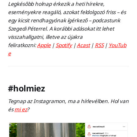
Legkésőbb holnap érkezik a heti hírekre,
eseményekre reagáló, azokat feldolgozó friss – és
egy kicsit rendhagyónak ígérkező – podcastunk
Szegedi Péterrel. A korábbi adásokat itt lehet
visszahallgatni, illetve az újakra
feliratkozni:
Apple
|
Spotify
|
Acast
|
RSS
|
YouTub
e
#holmiez
Tegnap az Instagramon, ma a hírlevélben. Hol van
és
mi ez
?