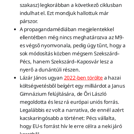
szakasz) legkorábban a következő ciklusban
indulhat el. Ezt mondjuk hallottuk már
párszor.
A propagandamédiában megjelentekkel
ellentétben még nincs meghatározva az M9-
es végső nyomvonala, pedig úgy tűnt, hogy a
sok módosítás közben mégsem Szekszárd–
Pécs, hanem Szekszárd–Kaposvár lesz a
nyerő a dunántúli részen.
Lázár János ugyan
2022-ben törölte
a hazai
költségvetésből beígért egy milliárdot a Janus
Gimnázium felújítására, de Őri László
megoldotta és lesz rá európai uniós forrás.
Legalábbis ez volt a narratíva, de ennél azért
kacskaringósabb a történet: Pécs vállalta,
hogy EU-s forrást hív le erre célra a neki járó