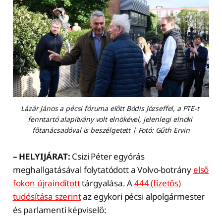
Lázár János a pécsi fóruma előtt Bódis Józseffel, a PTE-t 
fenntartó alapítvány volt elnökével, jelenlegi elnöki 
főtanácsadóval is beszélgetett | Fotó: Gűth Ervin
– HELYIJÁRAT:
Csizi Péter egyórás
meghallgatásával folytatódott a Volvo-botrány
első
fokon újraindított
tárgyalása. A
444 (fizetős)
tudósítása szerint
az egykori pécsi alpolgármester
és parlamenti képviselő: