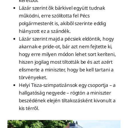
keretből.
Lázár szerint ők bárkivel együtt tudnak
működni, erre szólította fel Pécs
polgármesterét is, akiből szerinte eddig
hiányzott ez a szándék.
Lázár szerint majd a pécsiek eldöntik, hogy
akarnak-e pride-ot, bár azt nem fejtette ki,
hogy erre milyen módon lehet sort keríteni,
hiszen jogilag most tiltották be és azt azért
elismerte a miniszter, hogy be kell tartani a
törvényeket.
Helyi Tisza-szimpatizánsok egy csoportja – a
hallgatóság negyede – rögtön a miniszter
beszédének elején tiltakozásként kivonult a
kis térről.