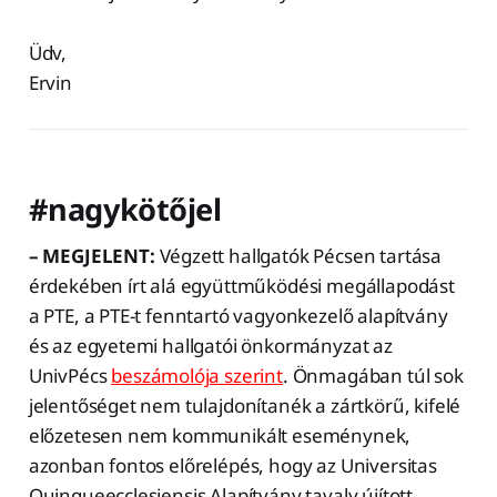
Üdv,
Ervin
#nagykötőjel
– MEGJELENT:
Végzett hallgatók Pécsen tartása
érdekében írt alá együttműködési megállapodást
a PTE, a PTE-t fenntartó vagyonkezelő alapítvány
és az egyetemi hallgatói önkormányzat az
UnivPécs
beszámolója szerint
. Önmagában túl sok
jelentőséget nem tulajdonítanék a zártkörű, kifelé
előzetesen nem kommunikált eseménynek,
azonban fontos előrelépés, hogy az Universitas
Quinqueecclesiensis Alapítvány tavaly újított