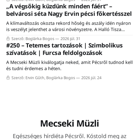
„A végsőkig küzdünk minden fáért” –
belvárosi séta Nagy Ervin pécsi főkertésszel
A klímaváltozás okozta rekord hőség és aszály idén nyáron
is veszélyt jelenthet a városi növényzetre. A Halló Tisza
Sziget séta-fórumán Nagy Ervin, Pécs főkertésze mesélt a
Szerző: Boglárka Bogos
2026 júl. 31
városon belüli növénytelepítés kihívásairól, a meglévő
#250 – Tetemes tartozások | Szimbolikus
faállomány megóvásáról, valamint a mediterrán fajokkal
szívatások | Furcsa feldolgozások
történő kísérletezésről. A programon résztvevő közel húsz
érdeklődő a meleg ellenére
A Mecseki Müzli kiválogatja neked, amit Pécsről tudnod kell
és tudni érdemes a héten.
Szerző: Ervin Gűth, Boglárka Bogos
2026 júl. 24
Mecseki Müzli
Egészséges hírdiéta Pécsről. Kóstold meg az