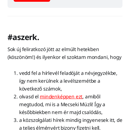
#aszerk.
Sok új feliratkozó jött az elmúlt hetekben
(köszönöm!) és ilyenkor el szoktam mondani, hogy
vedd fel a hírlevél feladóját a névjegyzékbe,
így nem kerülnek a levélszemétbe a
következő számok,
olvasd el
mindenképpen ezt
, amiből
megtudod, mi is a Mecseki Müzli! Így a
későbbiekben nem ér majd csalódás,
a közszolgálati hírek mindig ingyenesek itt, de
a teljes élményért bizony fizetni kell.