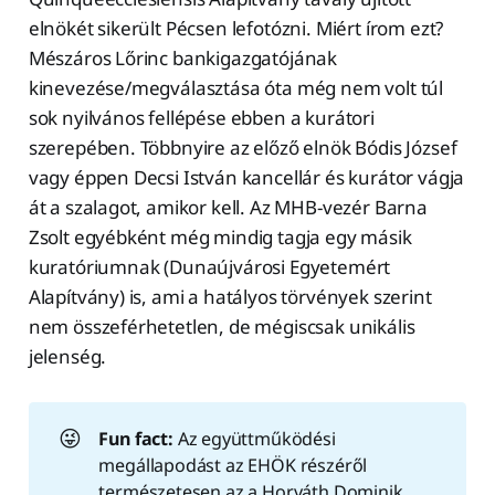
elnökét sikerült Pécsen lefotózni. Miért írom ezt?
Mészáros Lőrinc bankigazgatójának
kinevezése/megválasztása óta még nem volt túl
sok nyilvános fellépése ebben a kurátori
szerepében. Többnyire az előző elnök Bódis József
vagy éppen Decsi István kancellár és kurátor vágja
át a szalagot, amikor kell. Az MHB-vezér Barna
Zsolt egyébként még mindig tagja egy másik
kuratóriumnak (Dunaújvárosi Egyetemért
Alapítvány) is, ami a hatályos törvények szerint
nem összeférhetetlen, de mégiscsak unikális
jelenség.
😜
Fun fact:
Az együttműködési
megállapodást az EHÖK részéről
természetesen az a Horváth Dominik