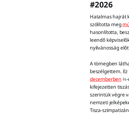
#2026
Hatalmas hajrát k
szólította meg
mú
hasonlította, bes
leendő képviselő
nyilvánosság előt
A tömegben láthat
beszélgettem. Ez 
decemberben
⅔-o
kifejezetten tis
szerintük végre v
nemzeti jelképek
Tisza-szimpatizán