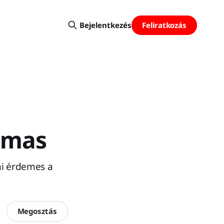
Feliratkozás
Bejelentkezés
rmas
ni érdemes a
Megosztás