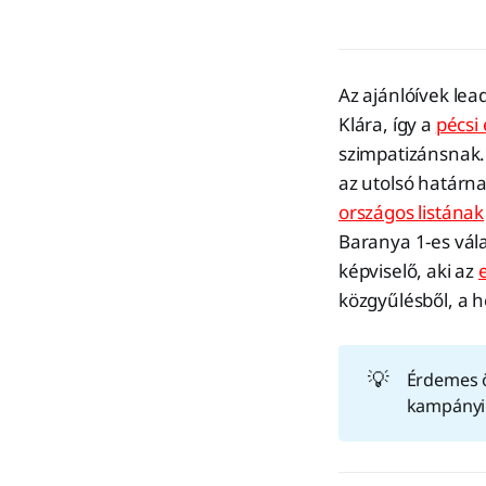
Az ajánlóívek le
Klára, így a
pécsi
szimpatizánsnak.
az utolsó határna
országos listának
Baranya 1-es vála
képviselő, aki az
közgyűlésből, a he
💡
Érdemes ö
kampányin