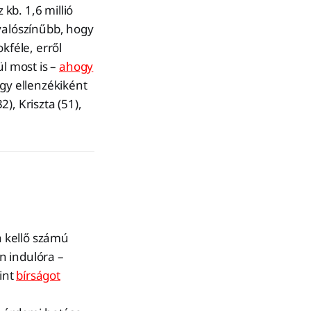
 kb. 1,6 millió
 valószínűbb, hogy
kféle, erről
ül most is –
ahogy
gy ellenzékiként
), Kriszta (51),
a kellő számú
en indulóra –
rint
bírságot