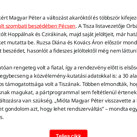
ért Magyar Péter a változást akaróktól és többször kifejez
lt szombati beszédében Pécsen
. A Tisza listavezetője O
zólt Hoppálnak és Czirákinak, majd saját jelöltjeit, már ha
ket mutatta be. Ruzsa Diána és Kovács Áron először mond
t beszédet, hasonlót a fideszes jelöltektől még nem láttun
óan rengeteg volt a fiatal, így a rendezvény előtt is első
egybecseng a közvélemény-kutatási adatokkal is: a 30 ala
s támogatottsága volt a Tiszának. Többen elmondták, ho
zásnak magukat, a pártprogrammal sem feltétlenül értenek
áltozásra van szükség. „Mióta Magyar Péter visszavette a 
et gondolom azt, hogy lehet rendszerváltás” – mondta egy
s.
Teljes cikk