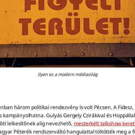
Ilyen ez a modern médiavilág
an három politikai rendezvény is volt Pécsen. A Fidesz, 
s kampányolhatna. Gulyás Gergely Czirákival és Hoppállal
őtt lelkesítőnek alig nevezhető,
mesterkélt talkshow kere
agyar Péterék rendszerváltó hangulattal töltötték meg a fő