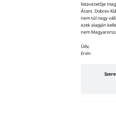
listavezetője ma
Áront. Dobrev Kl
nem túl nagy vál
ezek alapján kell
nem Magyarország
Üdv,
Ervin
Szere