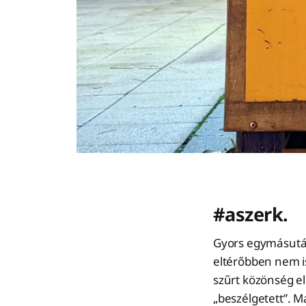
#aszerk.
Gyors egymásutánb
eltérőbben nem i
szűrt közönség el
„beszélgetett”. M