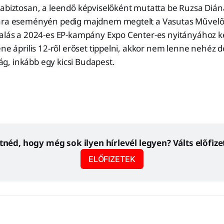
gabiztosan, a leendő képviselőként mutatta be Ruzsa Dián
ára eseményén pedig majdnem megtelt a Vasutas Művelő
lalás a 2024-es EP-kampány Expo Center-es nyitányához k
ene április 12-ről erőset tippelni, akkor nem lenne nehéz 
, inkább egy kicsi Budapest.
tnéd, hogy még sok ilyen hírlevél legyen? Válts előfize
ELŐFIZETEK