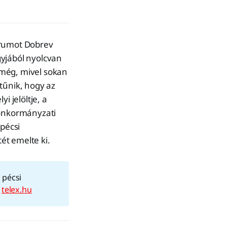
órumot Dobrev
gyjából nyolcvan
 még, mivel sokan
tűnik, hogy az
i jelöltje, a
 önkormányzati
 pécsi
tét emelte ki.
 pécsi
|
telex.hu