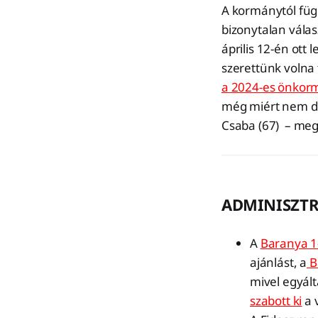
A kormánytól függ
bizonytalan válas
április 12-én ott
szerettünk volna 
a 2024-es önkor
még miért nem dön
Csaba (67) – meg
ADMINISZT
A
Baranya 1
ajánlást, a
B
mivel egyált
szabott ki
a v