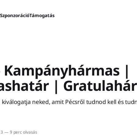
s
Szponzoráció
Támogatás
– Kampányhármas |
shatár | Gratulahá
 kiválogatja neked, amit Pécsről tudnod kell és tud
13
—
9 perc olvasás