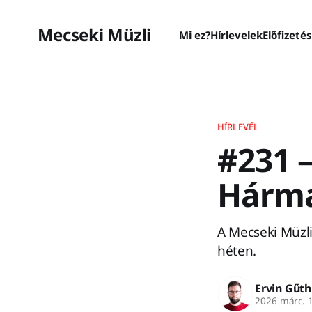
Mecseki Müzli
Mi ez?
Hírlevelek
Előfizeté
HÍRLEVÉL
#231 
Hárma
A Mecseki Müzli
héten.
Ervin Gűth
2026 márc. 