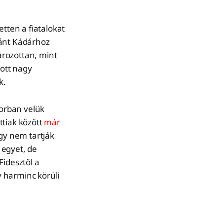
etten a fiatalokat
rbánt Kádárhoz
tározottan, mint
ott nagy
k.
sorban velük
ttiak között
már
gy nem tartják
 egyet, de
Fidesztől a
 harminc körüli