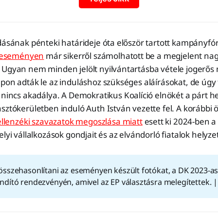
adásának pénteki határideje óta először tartott kampányf
 eseményen
már sikerről számolhatott be a megjelent na
 Ugyan nem minden jelölt nyilvántartásba vétele jogerős
pon adták le az induláshoz szükséges aláírásokat, de úgy 
nincs akadálya. A Demokratikus Koalíció elnökét a párt hely
sztókerületben induló Auth István vezette fel. A korábbi
ellenzéki szavazatok megoszlása miatt
esett ki 2024-ben a
lyi vállalkozások gondjait és az elvándorló fiatalok helyze
sszehasonlítani az eseményen készült fotókat, a DK 2023-as
dító rendezvényén, amivel az EP választásra melegítettek. 