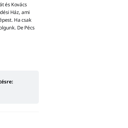
át és Kovács
dési Ház, ami
épest. Ha csak
dolgunk. De Pécs
tésre: