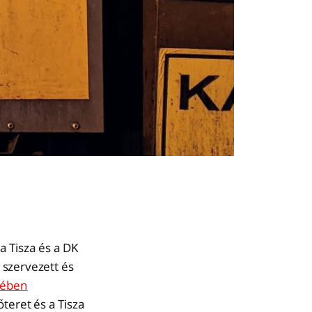
a Tisza és a DK
 szervezett és
tében
teret és a Tisza