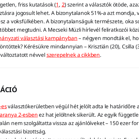
etlen, friss kutatások (
1
,
2
) szerint a választók ötöde, azaz
ztásra jogosult lehet. A bizonytalanok 51%-a azt mondja,
 lesz a voksfülkében. A bizonytalanságuk természete, oka so
többet megtudni. A Mecseki Müzli hírlevél feliratkozói köz
mányzati választási kampányban
– négyen mondták el, ho
töttek? Kérésükre mindannyian – Krisztián (20), Csilla (32
változtatott névvel
szerepelnek a cikkben
.
RÁCIÓ
-es
választókerületben végül hét jelölt adta le határidőre 
aranya 2-esben
ez hat jelöltnek sikerült. Az egyik függetl
alán nem szolgáltatta vissza az ajánlóíveket – 150 ezer fo
álasztási bizottság.