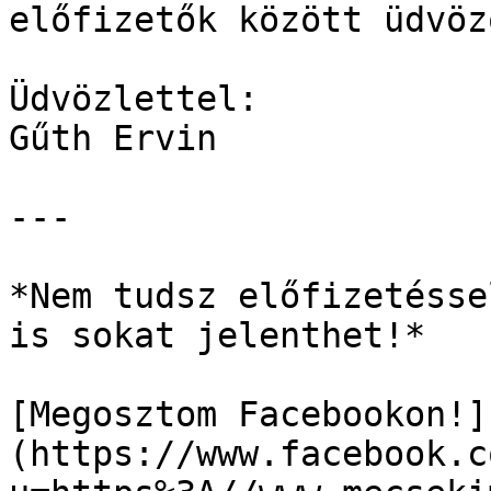
előfizetők között üdvöz
Üdvözlettel:  

Gűth Ervin

---

*Nem tudsz előfizetésse
is sokat jelenthet!*

[Megosztom Facebookon!]
(https://www.facebook.c