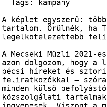
- Tags: kampány

A képlet egyszerű: több
tartalom. Örülnék, ha T
legelkötelezettebb feli
A Mecseki Müzli 2021-es
azon dolgozom, hogy a l
pécsi híreket és sztori
feliratkozókkal – szóra
minden külső befolyástó
közszolgálati tartalmak
ingyenesek. Viszont a m