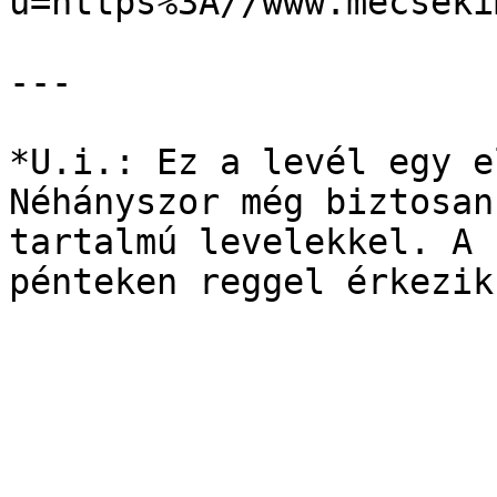
u=https%3A//www.mecseki
---

*U.i.: Ez a levél egy e
Néhányszor még biztosan
tartalmú levelekkel. A 
pénteken reggel érkezik