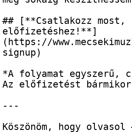
## [**Csatlakozz most, 
előfizetéshez!**]
(https://www.mecsekimuz
signup)

*A folyamat egyszerű, c
Az előfizetést bármikor
---

Köszönöm, hogy olvasol 