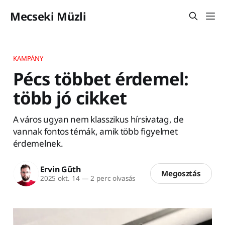
Mecseki Müzli
KAMPÁNY
Pécs többet érdemel:
több jó cikket
A város ugyan nem klasszikus hírsivatag, de
vannak fontos témák, amik több figyelmet
érdemelnek.
Ervin Gűth
Megosztás
2025 okt. 14
—
2 perc olvasás