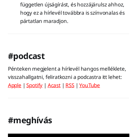
független újságírást, és hozzájárulsz ahhoz,
hogy ez a hírlevél továbbra is színvonalas és
pártatlan maradjon.
#podcast
Pénteken megjelent a hírlevél hangos melléklete,
visszahallgatni, feliratkozni a podcastra itt lehet:
Apple
|
Spotify
|
Acast
|
RSS
|
YouTube
#meghívás