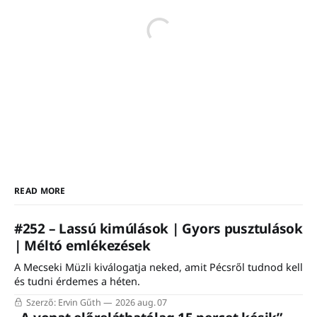
READ MORE
#252 – Lassú kimúlások | Gyors pusztulások
| Méltó emlékezések
A Mecseki Müzli kiválogatja neked, amit Pécsről tudnod kell
és tudni érdemes a héten.
Szerző: Ervin Gűth
2026 aug. 07