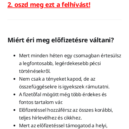
2. oszd meg ezt a felhívást!
Miért éri meg előfizetésre váltani?
Mert minden héten egy csomagban értesülsz
a legfontosabb, legérdekesebb pécsi
történésekről.
Nem csak a tényeket kapod, de az
összefüggésekre is igyekszek rámutatni.
A fizetőfal mögött még több érdekes és
fontos tartalom vár.
Előfizetéssel hozzáférsz az összes korábbi,
teljes hírlevélhez és cikkhez.
Mert az előfizetéssel támogatod a helyi,