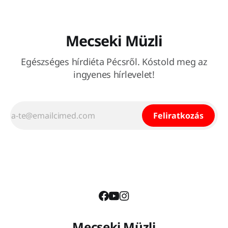
érdeklődő a meleg ellenére
Mecseki Müzli
Egészséges hírdiéta Pécsről. Kóstold meg az
ingyenes hírlevelet!
Feliratkozás
Mecseki Müzli