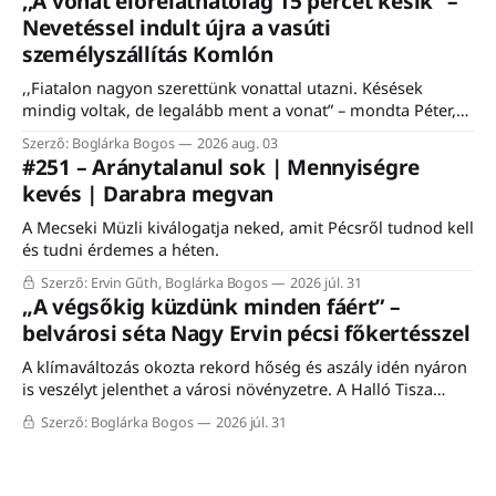
,,A vonat előreláthatólag 15 percet késik” –
Nevetéssel indult újra a vasúti
személyszállítás Komlón
,,Fiatalon nagyon szerettünk vonattal utazni. Késések
mindig voltak, de legalább ment a vonat” – mondta Péter,
egy komlói nyugdíjas, aki felidézte, hogy a vasútnak mindig
Szerző: Boglárka Bogos
2026 aug. 03
is fontos szerepe volt a város életében. Éppen ezért nem is
#251 – Aránytalanul sok | Mennyiségre
csoda, hogy a komlói vasútállomáson közel ezerfős tömeg
kevés | Darabra megvan
gyűlt össze szombaton a Komló–Dombóvár-vasútvonal
A Mecseki Müzli kiválogatja neked, amit Pécsről tudnod kell
és tudni érdemes a héten.
Szerző: Ervin Gűth, Boglárka Bogos
2026 júl. 31
„A végsőkig küzdünk minden fáért” –
belvárosi séta Nagy Ervin pécsi főkertésszel
A klímaváltozás okozta rekord hőség és aszály idén nyáron
is veszélyt jelenthet a városi növényzetre. A Halló Tisza
Sziget séta-fórumán Nagy Ervin, Pécs főkertésze mesélt a
Szerző: Boglárka Bogos
2026 júl. 31
városon belüli növénytelepítés kihívásairól, a meglévő
faállomány megóvásáról, valamint a mediterrán fajokkal
történő kísérletezésről. A programon résztvevő közel húsz