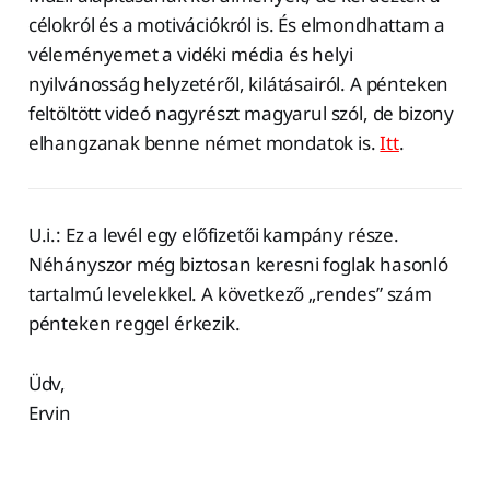
célokról és a motivációkról is. És elmondhattam a
véleményemet a vidéki média és helyi
nyilvánosság helyzetéről, kilátásairól. A pénteken
feltöltött videó nagyrészt magyarul szól, de bizony
elhangzanak benne német mondatok is.
Itt
.
U.i.: Ez a levél egy előfizetői kampány része.
Néhányszor még biztosan keresni foglak hasonló
tartalmú levelekkel. A következő „rendes” szám
pénteken reggel érkezik.
Üdv,
Ervin