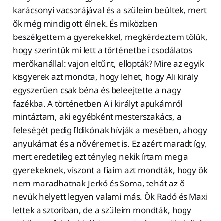
karácsonyi vacsorájával és a szüleim beültek, mert
ők még mindig ott élnek. És miközben
beszélgettem a gyerekekkel, megkérdeztem tőlük,
hogy szerintük mi lett a történetbeli csodálatos
merőkanállal: vajon eltűnt, ellopták? Mire az egyik
kisgyerek azt mondta, hogy lehet, hogy Ali király
egyszerűen csak béna és beleejtette a nagy
fazékba. A történetben Ali királyt apukámról
mintáztam, aki egyébként mesterszakács, a
feleségét pedig Ildikónak hívják a mesében, ahogy
anyukámat és a nővéremet is. Ez azért maradt így,
mert eredetileg ezt tényleg nekik írtam meg a
gyerekeknek, viszont a fiaim azt mondták, hogy ők
nem maradhatnak Jerkó és Soma, tehát az ő
nevük helyett legyen valami más. Ők Radó és Maxi
lettek a sztoriban, de a szüleim mondták, hogy