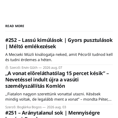
READ MORE
#252 – Lassú kimúlások | Gyors pusztulások
| Méltó emlékezések
A Mecseki Müzli kiválogatja neked, amit Pécsről tudnod kell
és tudni érdemes a héten.
Szerző: Ervin Gűth
2026 aug. 07
,,A vonat előreláthatólag 15 percet késik” –
Nevetéssel indult újra a vasúti
személyszállítás Komlón
,,Fiatalon nagyon szerettünk vonattal utazni. Késések
mindig voltak, de legalább ment a vonat” – mondta Péter,
egy komlói nyugdíjas, aki felidézte, hogy a vasútnak mindig
Szerző: Boglárka Bogos
2026 aug. 03
is fontos szerepe volt a város életében. Éppen ezért nem is
#251 – Aránytalanul sok | Mennyiségre
csoda, hogy a komlói vasútállomáson közel ezerfős tömeg