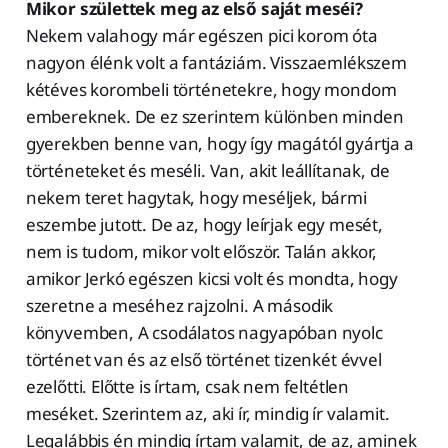
Mikor születtek meg az első saját meséi?
Nekem valahogy már egészen pici korom óta
nagyon élénk volt a fantáziám. Visszaemlékszem
kétéves korombeli történetekre, hogy mondom
embereknek. De ez szerintem különben minden
gyerekben benne van, hogy így magától gyártja a
történeteket és meséli. Van, akit leállítanak, de
nekem teret hagytak, hogy meséljek, bármi
eszembe jutott. De az, hogy leírjak egy mesét,
nem is tudom, mikor volt először. Talán akkor,
amikor Jerkó egészen kicsi volt és mondta, hogy
szeretne a meséhez rajzolni. A második
könyvemben, A csodálatos nagyapóban nyolc
történet van és az első történet tizenkét évvel
ezelőtti. Előtte is írtam, csak nem feltétlen
meséket. Szerintem az, aki ír, mindig ír valamit.
Legalábbis én mindig írtam valamit, de az, aminek