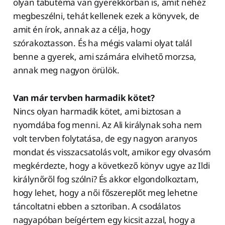
olyan tabutéma van gyerekkorban is, amit nehéz
megbeszélni, tehát kellenek ezek a könyvek, de
amit én írok, annak az a célja, hogy
szórakoztasson. És ha mégis valami olyat talál
benne a gyerek, ami számára elvihető morzsa,
annak meg nagyon örülök.
Van már tervben harmadik kötet?
Nincs olyan harmadik kötet, ami biztosan a
nyomdába fog menni. Az Ali királynak soha nem
volt tervben folytatása, de egy nagyon aranyos
mondat és visszacsatolás volt, amikor egy olvasóm
megkérdezte, hogy a következő könyv ugye az Ildi
királynőről fog szólni? És akkor elgondolkoztam,
hogy lehet, hogy a női főszereplőt meg lehetne
táncoltatni ebben a sztoriban. A csodálatos
nagyapóban beígértem egy kicsit azzal, hogy a