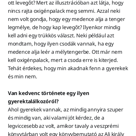
ott levegőt? Mert az illusztrációban azt látja, hogy
nincs rajta oxigénpalack meg semmi. Azzal neki
nem volt gondja, hogy egy medence alja a tenger
legmélye, de hogy kap levegőt? Ilyenkor mindig
kell adni egy trükkös választ. Neki például azt
mondtam, hogy ilyen csodák vannak, ha egy
medence alja leér a mélytengerbe. Ott már nem
kell oxigénpalack, mert a csoda erre is kiterjed.
Tehát érdekes, hogy min akadnak fenn a gyerekek
és min nem.
Van kedvenc története egy ilyen
gyerektalálkozóról?
Ahol gyerekek vannak, az mindig annyira szuper
és mindig van, aki valami jót kérdez, de a
legviccesebb az volt, amikor tavaly a veszprémi
könyvtárban volt egy könyvbemutató az Ali király