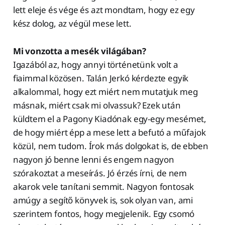
lett eleje és vége és azt mondtam, hogy ez egy
kész dolog, az végül mese lett.
Mi vonzotta a mesék világában?
Igazából az, hogy annyi történetünk volt a
fiaimmal közösen. Talán Jerkó kérdezte egyik
alkalommal, hogy ezt miért nem mutatjuk meg
másnak, miért csak mi olvassuk? Ezek után
küldtem el a Pagony Kiadónak egy-egy mesémet,
de hogy miért épp a mese lett a befutó a műfajok
közül, nem tudom. Írok más dolgokat is, de ebben
nagyon jó benne lenni és engem nagyon
szórakoztat a meseírás. Jó érzés írni, de nem
akarok vele tanítani semmit. Nagyon fontosak
amúgy a segítő könyvek is, sok olyan van, ami
szerintem fontos, hogy megjelenik. Egy csomó