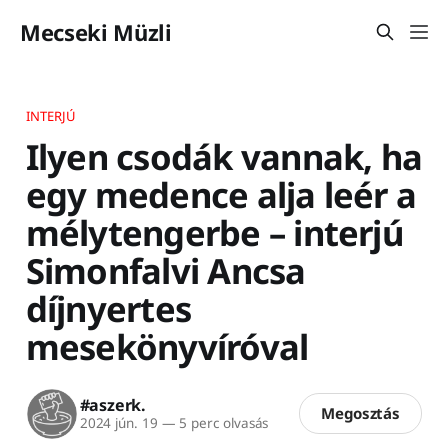
Mecseki Müzli
INTERJÚ
Ilyen csodák vannak, ha
egy medence alja leér a
mélytengerbe – interjú
Simonfalvi Ancsa
díjnyertes
mesekönyvíróval
#aszerk.
Megosztás
2024 jún. 19
—
5 perc olvasás