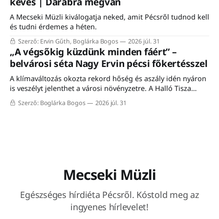
kevés | Darabra megvan
gyűlt össze szombaton a Komló–Dombóvár-vasútvonal
A Mecseki Müzli kiválogatja neked, amit Pécsről tudnod kell
és tudni érdemes a héten.
Szerző: Ervin Gűth, Boglárka Bogos
2026 júl. 31
„A végsőkig küzdünk minden fáért” –
belvárosi séta Nagy Ervin pécsi főkertésszel
A klímaváltozás okozta rekord hőség és aszály idén nyáron
is veszélyt jelenthet a városi növényzetre. A Halló Tisza
Sziget séta-fórumán Nagy Ervin, Pécs főkertésze mesélt a
Szerző: Boglárka Bogos
2026 júl. 31
városon belüli növénytelepítés kihívásairól, a meglévő
faállomány megóvásáról, valamint a mediterrán fajokkal
történő kísérletezésről. A programon résztvevő közel húsz
érdeklődő a meleg ellenére
Mecseki Müzli
Egészséges hírdiéta Pécsről. Kóstold meg az
ingyenes hírlevelet!