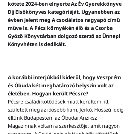
kötete 2024-ben elnyerte Az Év Gyerekkönyve
Díj Elsőkönyves kategóriáját. Ugyanebben az
évben jelent meg A csodálatos nagyapó című
műve is. A Pécs környékén élő és a Csorba
Győző Könyvtárban dolgozó szerző az Ünnepi
Könyvhéten is dedikált.
A korábbi interjúkból kiderül, hogy Veszprém
és Óbuda két meghatározó helyszín volt az
életében. Hogyan került Pécsre?
Pécsre családi kötődések miatt kerültem, itt
született meg az idősebb fiam, Jerkó. Hosszú ideig
éltünk Budapesten, az Óbudai Anziksz
Magazinnak voltam a szerkesztője, amit nagyon
szerettem. A Covid ideje alatt sok időt töltöttünk