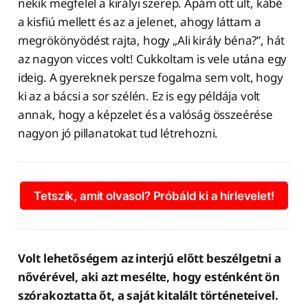
nekik megfelel a királyi szerep. Apám ott ült, kábé
a kisfiú mellett és az a jelenet, ahogy láttam a
megrökönyödést rajta, hogy „Ali király béna?”, hát
az nagyon vicces volt! Cukkoltam is vele utána egy
ideig. A gyereknek persze fogalma sem volt, hogy
ki az a bácsi a sor szélén. Ez is egy példája volt
annak, hogy a képzelet és a valóság összeérése
nagyon jó pillanatokat tud létrehozni.
Tetszik, amit olvasol? Próbáld ki a hírlevelet!
Volt lehetőségem az interjú előtt beszélgetni a
nővérével, aki azt mesélte, hogy esténként ön
szórakoztatta őt, a saját kitalált történeteivel.