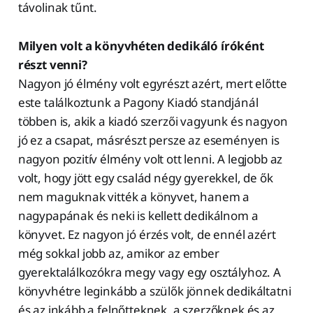
távolinak tűnt.
Milyen volt a könyvhéten dedikáló íróként
részt venni?
Nagyon jó élmény volt egyrészt azért, mert előtte
este találkoztunk a Pagony Kiadó standjánál
többen is, akik a kiadó szerzői vagyunk és nagyon
jó ez a csapat, másrészt persze az eseményen is
nagyon pozitív élmény volt ott lenni. A legjobb az
volt, hogy jött egy család négy gyerekkel, de ők
nem maguknak vitték a könyvet, hanem a
nagypapának és neki is kellett dedikálnom a
könyvet. Ez nagyon jó érzés volt, de ennél azért
még sokkal jobb az, amikor az ember
gyerektalálkozókra megy vagy egy osztályhoz. A
könyvhétre leginkább a szülők jönnek dedikáltatni
és az inkább a felnőtteknek, a szerzőknek és az