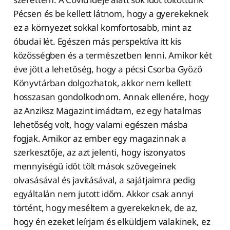
Pécsen és be kellett látnom, hogy a gyerekeknek
ez a környezet sokkal komfortosabb, mint az
óbudai lét. Egészen más perspektíva itt kis
közösségben és a természetben lenni. Amikor két
éve jött a lehetőség, hogy a pécsi Csorba Győző
Könyvtárban dolgozhatok, akkor nem kellett
hosszasan gondolkodnom. Annak ellenére, hogy
az Anziksz Magazint imádtam, ez egy hatalmas
lehetőség volt, hogy valami egészen másba
fogjak. Amikor az ember egy magazinnak a
szerkesztője, az azt jelenti, hogy iszonyatos
mennyiségű időt tölt mások szövegeinek
olvasásával és javításával, a sajátjaimra pedig
egyáltalán nem jutott időm. Akkor csak annyi
történt, hogy meséltem a gyerekeknek, de az,
hogy én ezeket leírjam és elküldjem valakinek, ez