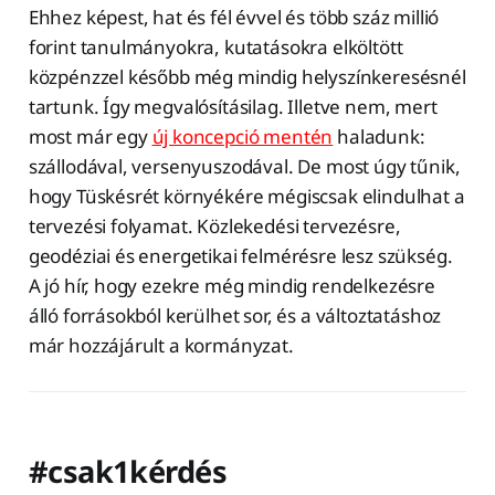
Ehhez képest, hat és fél évvel és több száz millió
forint tanulmányokra, kutatásokra elköltött
közpénzzel később még mindig helyszínkeresésnél
tartunk. Így megvalósításilag. Illetve nem, mert
most már egy
új koncepció mentén
haladunk:
szállodával, versenyuszodával. De most úgy tűnik,
hogy Tüskésrét környékére mégiscsak elindulhat a
tervezési folyamat. Közlekedési tervezésre,
geodéziai és energetikai felmérésre lesz szükség.
A jó hír, hogy ezekre még mindig rendelkezésre
álló forrásokból kerülhet sor, és a változtatáshoz
már hozzájárult a kormányzat.
#csak1kérdés