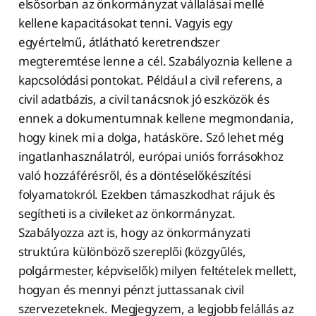
elsősorban az önkormányzat vállalásai mellé
kellene kapacitásokat tenni. Vagyis egy
egyértelmű, átlátható keretrendszer
megteremtése lenne a cél. Szabályoznia kellene a
kapcsolódási pontokat. Például a civil referens, a
civil adatbázis, a civil tanácsnok jó eszközök és
ennek a dokumentumnak kellene megmondania,
hogy kinek mi a dolga, hatásköre. Szó lehet még
ingatlanhasználatról, európai uniós forrásokhoz
való hozzáférésről, és a döntéselőkészítési
folyamatokról. Ezekben támaszkodhat rájuk és
segítheti is a civileket az önkormányzat.
Szabályozza azt is, hogy az önkormányzati
struktúra különböző szereplői (közgyűlés,
polgármester, képviselők) milyen feltételek mellett,
hogyan és mennyi pénzt juttassanak civil
szervezeteknek. Megjegyzem, a legjobb felállás az