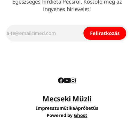
Egészséges hírdiéta Pécsről. Kóstold meg az
ingyenes hírlevelet!
Feliratkozás
Mecseki Müzli
Impresszum
Etika
Apróbetűs
Powered by
Ghost