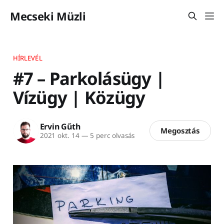
Mecseki Müzli
HÍRLEVÉL
#7 – Parkolásügy |
Vízügy | Közügy
Ervin Gűth
Megosztás
2021 okt. 14
—
5 perc olvasás