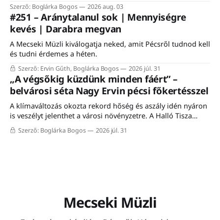
egy komlói nyugdíjas, aki felidézte, hogy a vasútnak mindig
Szerző: Boglárka Bogos
2026 aug. 03
is fontos szerepe volt a város életében. Éppen ezért nem is
#251 – Aránytalanul sok | Mennyiségre
csoda, hogy a komlói vasútállomáson közel ezerfős tömeg
kevés | Darabra megvan
gyűlt össze szombaton a Komló–Dombóvár-vasútvonal
A Mecseki Müzli kiválogatja neked, amit Pécsről tudnod kell
és tudni érdemes a héten.
Szerző: Ervin Gűth, Boglárka Bogos
2026 júl. 31
„A végsőkig küzdünk minden fáért” –
belvárosi séta Nagy Ervin pécsi főkertésszel
A klímaváltozás okozta rekord hőség és aszály idén nyáron
is veszélyt jelenthet a városi növényzetre. A Halló Tisza
Sziget séta-fórumán Nagy Ervin, Pécs főkertésze mesélt a
Szerző: Boglárka Bogos
2026 júl. 31
városon belüli növénytelepítés kihívásairól, a meglévő
faállomány megóvásáról, valamint a mediterrán fajokkal
történő kísérletezésről. A programon résztvevő közel húsz
érdeklődő a meleg ellenére
Mecseki Müzli