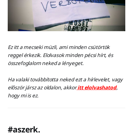
Ez itt a mecseki müzli, ami minden csütörtök
reggel érkezik. Elolvasok minden pécsi hírt, és
összefoglalom neked a lényeget.
Ha valaki továbbította neked ezt a hírlevelet, vagy
először jársz az oldalon, akkor
itt elolvashatod
,
hogy mi is ez.
#aszerk.