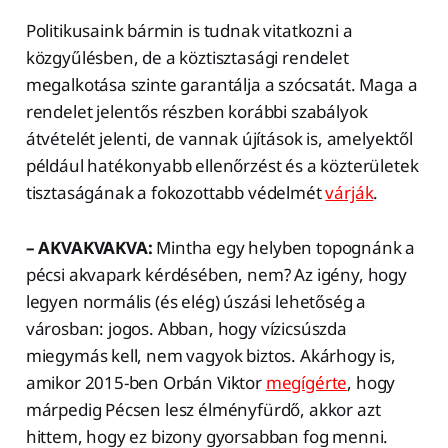
Politikusaink bármin is tudnak vitatkozni a
közgyűlésben, de a köztisztasági rendelet
megalkotása szinte garantálja a szócsatát. Maga a
rendelet jelentős részben korábbi szabályok
átvételét jelenti, de vannak újítások is, amelyektől
például hatékonyabb ellenőrzést és a közterületek
tisztaságának a fokozottabb védelmét
várják
.
– AKVAKVAKVA:
Mintha egy helyben topognánk a
pécsi akvapark kérdésében, nem? Az igény, hogy
legyen normális (és elég) úszási lehetőség a
városban: jogos. Abban, hogy vízicsúszda
miegymás kell, nem vagyok biztos. Akárhogy is,
amikor 2015-ben Orbán Viktor
megígérte
, hogy
márpedig Pécsen lesz élményfürdő, akkor azt
hittem, hogy ez bizony gyorsabban fog menni.