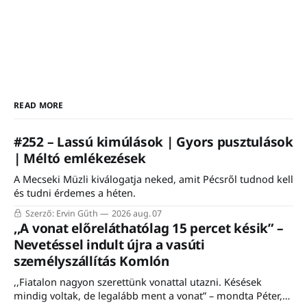
READ MORE
#252 – Lassú kimúlások | Gyors pusztulások
| Méltó emlékezések
A Mecseki Müzli kiválogatja neked, amit Pécsről tudnod kell
és tudni érdemes a héten.
Szerző: Ervin Gűth
2026 aug. 07
,,A vonat előreláthatólag 15 percet késik” –
Nevetéssel indult újra a vasúti
személyszállítás Komlón
,,Fiatalon nagyon szerettünk vonattal utazni. Késések
mindig voltak, de legalább ment a vonat” – mondta Péter,