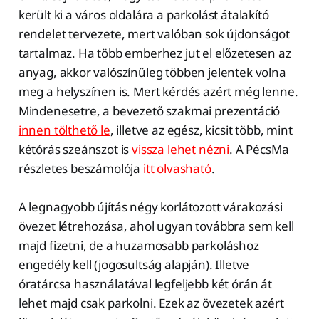
került ki a város oldalára a parkolást átalakító
rendelet tervezete, mert valóban sok újdonságot
tartalmaz. Ha több emberhez jut el előzetesen az
anyag, akkor valószínűleg többen jelentek volna
meg a helyszínen is. Mert kérdés azért még lenne.
Mindenesetre, a bevezető szakmai prezentáció
innen tölthető le
, illetve az egész, kicsit több, mint
kétórás szeánszot is
vissza lehet nézni
. A PécsMa
részletes beszámolója
itt olvasható
.
A legnagyobb újítás négy korlátozott várakozási
övezet létrehozása, ahol ugyan továbbra sem kell
majd fizetni, de a huzamosabb parkoláshoz
engedély kell (jogosultság alapján). Illetve
óratárcsa használatával legfeljebb két órán át
lehet majd csak parkolni. Ezek az övezetek azért