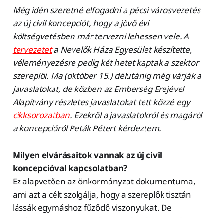
Még idén szeretné elfogadni a pécsi városvezetés
az új civil koncepciót, hogy a jövő évi
költségvetésben már tervezni lehessen vele. A
tervezetet
a Nevelők Háza Egyesület készítette,
véleményezésre pedig két hetet kaptak a szektor
szereplői. Ma (október 15.) délutánig még várják a
javaslatokat, de közben az Emberség Erejével
Alapítvány részletes javaslatokat tett közzé egy
cikksorozatban
. Ezekről a javaslatokról és magáról
a koncepcióról Peták Pétert kérdeztem.
Milyen elvárásaitok vannak az új civil
koncepcióval kapcsolatban?
Ez alapvetően az önkormányzat dokumentuma,
ami azt a célt szolgálja, hogy a szereplők tisztán
lássák egymáshoz fűződő viszonyukat. De