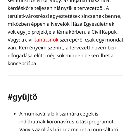
semmi sincs erről. Vagy: az ingatlanhasználat
kérdésköre teljesen hiányzik a tervezetből. A
területi-városrészi egyeztetések sincsenek benne,
miközben éppen a Nevelők Háza Egyesületnek
volt egy jó projektje a témakörben, a Civil Kapuk.
Vagy: a civil
tanácsnok
szerepéről csak egy mondat
van. Reményeim szerint, a tervezett novemberi
elfogadása előtt még sok minden bekerülhet a
koncepcióba.
#gyűjtő
A munkavállalóik számára cégek is
indíthatnak koronavírus-oltási programot.
Vagyis az oltás házhoz mehet a munkáltató