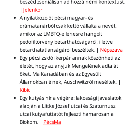
beszéd zseniálisan ad hozzá némi kontextust.
|
Jelenkor
A nyilatkozó öt pécsi magyar- és
drámatanárból csak kettő vállalta a nevét,
amikor az LMBTQ-ellenesre hangolt
pedofiltörvény betarthatóságáról, illetve
betarthatatlanságáról beszéltek. |
Népszava
Egy pécsi zsidó ikerpár annak köszönheti az
életét, hogy az anyjuk Mengelének adta át
őket. Ma Kanadában és az Egyesült
Államokban élnek, Auschwitzról meséltek. |
Kibic
Egy kutyás hír a végére: lakossági javaslatok
alapján a Littke József utcai és Szaturnusz
utcai kutyafuttatót fejleszti hamarosan a
Biokom. |
PécsMa