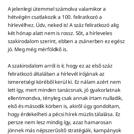
A jelenlegi ütemmel számolva valamikor a
hétvégén csatlakozik a 100. feliratkozó a
hírlevélhez. Üdv, neked is! A száz feliratkozó alig
két hónap alatt nem is rossz. Sőt, a hírleveles
szakirodalom szerint, ebben a zsánerben ez egész
jó. Meg még mérföldkő is.
A szakirodalom arról is ír, hogy ez az első száz
feliratkozó általában a hírlevél írójának az
ismeretségi köréből kerül ki. Ez nálam azért nem
lett így, mert minden tanácsnak, jó gyakorlatnak
ellentmondva, tényleg csak annak írtam nulladik,
első és második körben is, akiről úgy gondoltam,
hogy érdekelheti a pécsi hírek müzlis tálalása. Ez
persze nem lesz mindig így, azaz hamarosan
jönnek más népszerűsítő stratégiák, kampányok