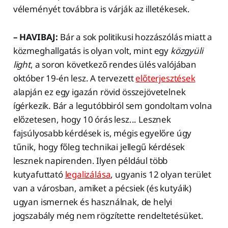
véleményét továbbra is várják az illetékesek.
– HAVIBAJ:
Bár a sok politikusi hozzászólás miatt a
közmeghallgatás is olyan volt, mint egy
közgyüli
light
, a soron következő rendes ülés valójában
október 19-én lesz. A tervezett
előterjesztések
alapján ez egy igazán rövid összejövetelnek
ígérkezik. Bár a legutóbbiról sem gondoltam volna
előzetesen, hogy 10 órás lesz... Lesznek
fajsúlyosabb kérdések is, mégis egyelőre úgy
tűnik, hogy főleg technikai jellegű kérdések
lesznek napirenden. Ilyen például több
kutyafuttató
legalizálása
, ugyanis 12 olyan terület
van a városban, amiket a pécsiek (és kutyáik)
ugyan ismernek és használnak, de helyi
jogszabály még nem rögzítette rendeltetésüket.