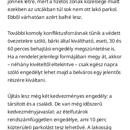
jönnek létre, mert a fizetős zónák közelsége miatt
ezekben az utcákban túl sok nem ott lakó parkol.
Ebből várhatóan azért balhé lesz.
További komoly konfliktusforrásnak tűnik a védett
övezetekre szóló, bárki által kiváltható, eseti, 30 és
60 perces behajtási engedély megszüntetése is.
Ha a rendelet jelenlegi formájában megy át, akkor
– néhány kivételtől eltekintve – csak egész napra
szóló engedélyt lehet majd a belváros egy jelentős
részére kiváltani.
Újítás lesz még két kedvezményes engedély: a
társított és a családi. De van még időszerű
kedvezményjavaslat: az ételfutárok
rendszámfüggetlen engedélye, ami 10 perc
közterületi parkolást tesz lehetővé. A lakosság