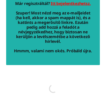
Már regisztráltál?
Itt bejelentkezhetsz.
Szuper! Most nézd meg az e-mailjeidet
(ha kell, akkor a spam mappát is), és a
kattints a megerősítő linkre. Ezután
pedig add hozzá a feladót a
névjegyzékedhez, hogy biztosan ne
kerüljön a levélszemétbe a következő
hírlevél.
Hmmm, valami nem okés. Próbáld újra.