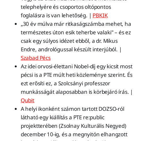
telephelyére és csoportos oltópontos
foglalásra is van lehetőség. |
PBKIK
„30 év múlva már ritkaságszámba mehet, ha
természetes úton esik teherbe valaki" – és ez
csak egy súlyos idézet ebből, a dr. Mikus
Endre, andrológussal készült interjúból. |
Szabad Pécs
Az idei orvosi-élettani Nobel-díj egy kicsit most
pécsi is a PTE múlt heti közleménye szerint. És
ezt erősíti ez, a Szolcsányi professzor
munkásságát alaposabban is körbejáró írás. |
Qubit
A helyi ikonként számon tartott DOZSO-ról
látható egy kiállítás a PTE re:public
projektterében (Zsolnay Kulturális Negyed)
december 10-ig, és a megnyitón elhangzott