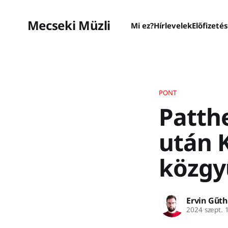
Mecseki Müzli
Mi ez?
Hírlevelek
Előfizeté
PONT
Patth
után K
közgy
Ervin Gűth
2024 szept. 