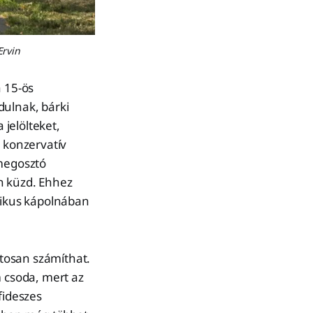
rvin 
a 15-ös
dulnak, bárki
 jelölteket,
 konzervatív
 megosztó
n küzd. Ehhez
olikus kápolnában
ztosan számíthat.
 csoda, mert az
fideszes