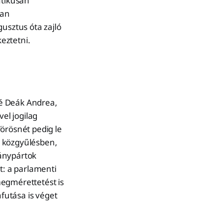
atikusan
ban
sztus óta zajló
eztetni.
né Deák Andrea,
vel jogilag
 Vörösnét pedig le
si közgyűlésben,
mánypártok
t: a parlamenti
megmérettetést is
afutása is véget