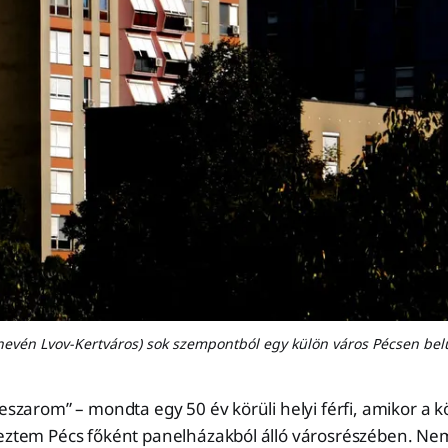
nevén Lvov-Kertváros) sok szempontból egy külön város Pécsen belü
leszarom” – mondta egy 50 év körüli helyi férfi, amikor a k
deztem Pécs főként panelházakból álló városrészében. Nem