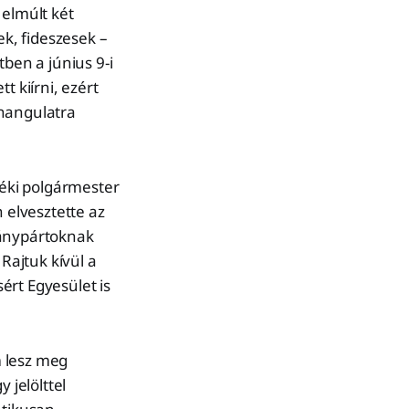
 elmúlt két
ek, fideszesek –
tben a június 9-i
t kiírni, ezért
zhangulatra
nzéki polgármester
 elvesztette az
mánypártoknak
Rajtuk kívül a
ért Egyesület is
m lesz meg
 jelölttel