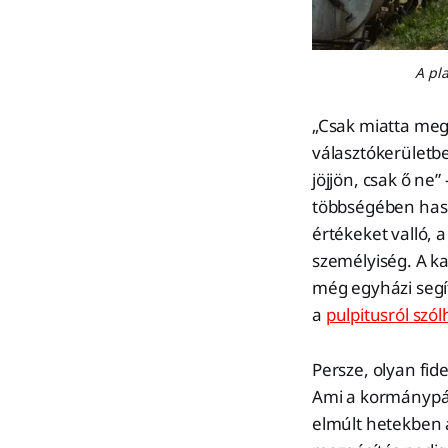
A pl
„Csak miatta megy
választókerületbe
jöjjön, csak ő ne”
többségében haso
értékeket valló, 
személyiség. A ka
még egyházi segít
a
pulpitusról szól
Persze, olyan fid
Ami a kormánypár
elmúlt hetekben a