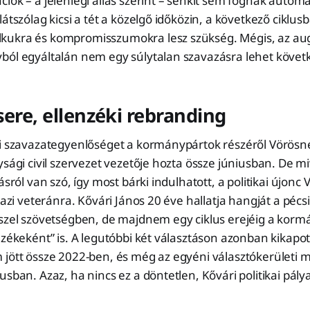
iók – a jelenlegi állás szerint – senkit sem fognak autom
átszólag kicsi a tét a közelgő időközin, a következő ciklus
ukra és kompromisszumokra lesz szükség. Mégis, az augu
ból egyáltalán nem egy súlytalan szavazásra lehet követk
sere, ellenzéki rebranding
ti szavazategyenlőséget a kormánypártok részéről Vörös
ysági civil szervezet vezetője hozta össze júniusban. De mi
ásról van szó, így most bárki indulhatott, a politikai újonc
igazi veteránra. Kővári János 20 éve hallatja hangját a péc
sszel szövetségben, de majdnem egy ciklus erejéig a kor
nzékeként” is. A legutóbbi két választáson azonban kikapot
 jött össze 2022-ben, és még az egyéni választókerületi 
usban. Azaz, ha nincs ez a döntetlen, Kővári politikai pály