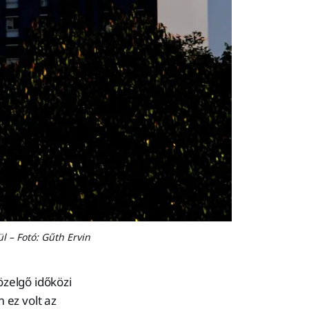
l – Fotó: Gűth Ervin
özelgő időközi
 ez volt az