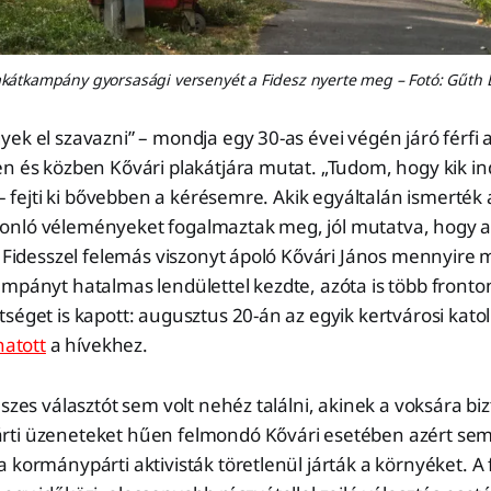
akátkampány gyorsasági versenyét a Fidesz nyerte meg – Fotó: Gűth E
ek el szavazni” – mondja egy 30-as évei végén járó férfi 
n és közben Kővári plakátjára mutat. „Tudom, hogy kik in
 – fejti ki bővebben a kérésemre. Akik egyáltalán ismerték a
nló véleményeket fogalmaztak meg, jól mutatva, hogy a
a Fidesszel felemás viszonyt ápoló Kővári János mennyire
mpányt hatalmas lendülettel kezdte, azóta is több fronto
séget is kapott: augusztus 20-án az egyik kertvárosi kat
hatott
a hívekhez.
eszes választót sem volt nehéz találni, akinek a voksára bi
ti üzeneteket hűen felmondó Kővári esetében azért sem
 kormánypárti aktivisták töretlenül járták a környéket. A 