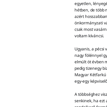
egyetlen, lényegé
hétben, de több m
azért hosszabban 
önkormányzati vál
csak most vasárn
voltam kíváncsi.
Ugyanis, a pécsi 
nagy fölénnyel gy
elmúlt öt évben 
pedig tizenegy bi
Magyar Kétfarkú K
egy-egy képviselőt
A többséghez vis
senkinek, ha ezt a