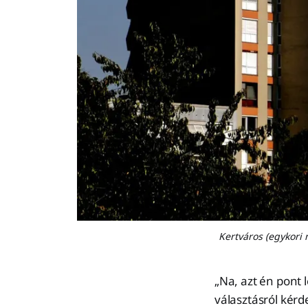
Kertváros (egykori 
„Na, azt én pont 
választásról kér