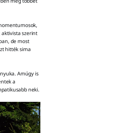
tében még többet
 a momentumosok,
aktivista szerint
sban, de most
t hitték sima
 anyuka. Amúgy is
éntek a
mpatikusabb neki.