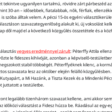
t tekintve ugyanilyen tartalmú, rövidre zárt párbeszéd az
int 30-an – idősebbek, fiatalabbak, nők, férfiak, ellenzéki
is szóba álltak velem. A pécsi 15-ös egyéni választókerüle
asztáson szavazategyenlőség alakult ki, új voksolást kellet
ap dől majd el a következő közgyűlés összetétele és a kö
választás
vegyes eredménnyel zárult
: Péterffy Attila elle
őzte le fideszes kihívóját, azonban a képviselő-testületben
megszokott stabil többségét. Péterffyéknek kilenc, a kor
ztos szavazata lesz az október elején felálló közgyűlésben. 
utyapárt, a Mi Hazánk, a Tiszta Kezek és a Mindenki Pécs
 juttatott a testületbe.
zont legalább tizenhárom szavazat kellene, ami akkor se
z időközi választást a Fidesz húzza be. Ráadásul az egy-egy