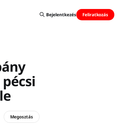
Feliratkozás
Bejelentkezés
pány
 pécsi
le
Megosztás