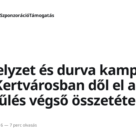
s
Szponzoráció
Támogatás
elyzet és durva kam
ertvárosban dől el a
űlés végső összetéte
16
—
7 perc olvasás