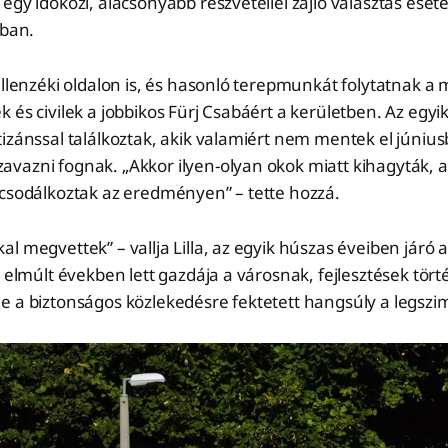
egy időközi, alacsonyabb részvétellel zajló választás ese
ában.
 ellenzéki oldalon is, és hasonló terepmunkát folytatnak
és civilek a jobbikos Fürj Csabáért a kerületben. Az egyik 
izánssal találkoztak, akik valamiért nem mentek el júniu
azni fognak. „Akkor ilyen-olyan okok miatt kihagyták, az
 csodálkoztak az eredményen” – tette hozzá.
l megvettek” – vallja Lilla, az egyik húszas éveiben járó
z elmúlt években lett gazdája a városnak, fejlesztések tört
e a biztonságos közlekedésre fektetett hangsúly a legszi