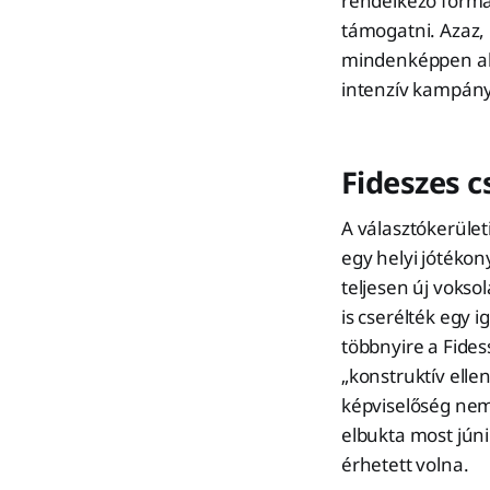
rendelkező formác
támogatni. Azaz, l
mindenképpen alk
intenzív kampány
Fideszes c
A választókerüle
egy helyi jótékon
teljesen új voksol
is cserélték egy 
többnyire a Fide
„konstruktív elle
képviselőség nem
elbukta most júni
érhetett volna.