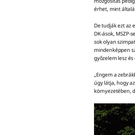
mozgósítás pedig 
érhet, mint által
De tudják ezt az
DK-ások, MSZP-sek 
sok olyan szimpat
mindenképpen szav
győzelem lesz és
„Engem a zebrákka
úgy látja, hogy a
környezetében, d