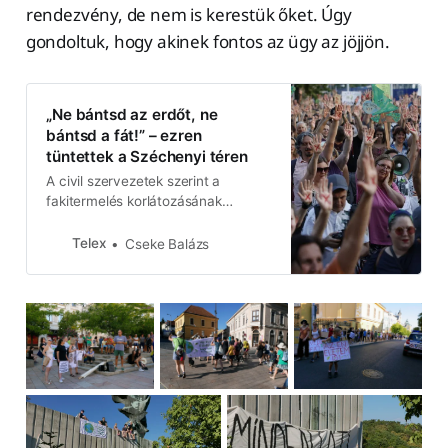
rendezvény, de nem is kerestük őket. Úgy
gondoltuk, hogy akinek fontos az ügy az jöjjön.
„Ne bántsd az erdőt, ne
bántsd a fát!” – ezren
tüntettek a Széchenyi téren
A civil szervezetek szerint a
fakitermelés korlátozásának
eltörlése végzetes hiba, és a
rendelet visszavonását követelik.
Telex
Cseke Balázs
Erdőőrséget szerveznek a fák
megmentéséért.