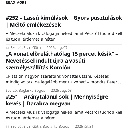
READ MORE
#252 – Lassú kimúlások | Gyors pusztulások
| Méltó emlékezések
A Mecseki Müzli kiválogatja neked, amit Pécsről tudnod kell
és tudni érdemes a héten.
Szerző: Ervin Gűth
2026 aug. 07
,,A vonat előreláthatólag 15 percet késik” –
Nevetéssel indult újra a vasúti
személyszállítás Komlón
,,Fiatalon nagyon szerettünk vonattal utazni. Késések
mindig voltak, de legalább ment a vonat” – mondta Péter,
egy komlói nyugdíjas, aki felidézte, hogy a vasútnak mindig
Szerző: Boglárka Bogos
2026 aug. 03
is fontos szerepe volt a város életében. Éppen ezért nem is
#251 – Aránytalanul sok | Mennyiségre
csoda, hogy a komlói vasútállomáson közel ezerfős tömeg
kevés | Darabra megvan
gyűlt össze szombaton a Komló–Dombóvár-vasútvonal
A Mecseki Müzli kiválogatja neked, amit Pécsről tudnod kell
és tudni érdemes a héten.
Szerző: Ervin Gűth, Boglárka Bogos
2026 júl. 31