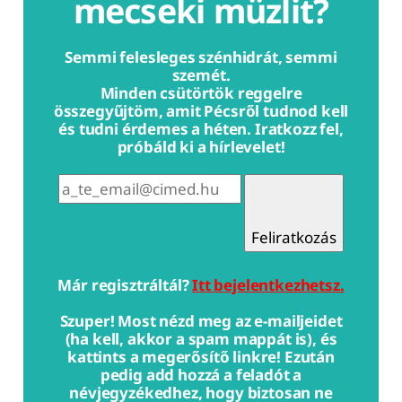
mecseki müzlit?
Semmi felesleges szénhidrát, semmi
szemét.
Minden csütörtök reggelre
összegyűjtöm, amit Pécsről tudnod kell
és tudni érdemes a héten. Iratkozz fel,
próbáld ki a hírlevelet!
Feliratkozás
Már regisztráltál?
Itt bejelentkezhetsz.
Szuper! Most nézd meg az e-mailjeidet
(ha kell, akkor a spam mappát is), és
kattints a megerősítő linkre! Ezután
pedig add hozzá a feladót a
névjegyzékedhez, hogy biztosan ne