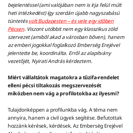
bejelentéssel (ami valójában nem is írja felül múlt
heti intézkedést) így szerdán újabb nagyszabású
tüntetés
volt Budapesten – és vele egy időben
Pécsen
. Viszont utóbbit nem egy klasszikus zöld
szervezet (amiből akad a városban bőven), hanem
az emberi jogokkal foglalkozó Emberség Erejével
jelentette be, koordinálta. Erről az alapítvány
vezetőjét, Nyirati András kérdeztem.
Miért vállaltátok magatokra a tűzifa-rendelet
elleni pécsi tiltakozás megszervezését
miközben nem vág a profilotokba az ilyesmi?
Tulajdonképpen a profilunkba vág. A téma nem
annyira, hanem a civil ügyek segítése. Befutottak
hozzánk kérések, kérdések. Az Emberség Erejével