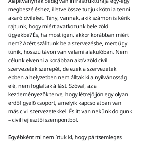
Alapítványnak pedig van infrastruktúrája egy-egy
megbeszéléshez, illetve össze tudjuk kötni a tenni
akaró civileket. Tény, vannak, akik számon is kérik
rajtunk, hogy miért avatkozunk bele zöld
ügyekbe? És, ha most igen, akkor korábban miért
nem? Azért szálltunk be a szervezésbe, mert úgy
tűnik, hosszú távon van valami alakulóban. Nem
célunk elvenni a korábban aktív zöld civil
szervezetek szerepét, de ezek a szervezetek
ebben a helyzetben nem álltak ki a nyilvánosság
elé, nem foglaltak állást. Szóval, az a
kezdeményezők terve, hogy létrejöjjön egy olyan
erdőfigyelő csoport, amelyik kapcsolatban van
más civil szervezetekkel. És itt van nekünk dolgunk
– civil fejlesztői szempontból.
Egyébként mi nem írtuk ki, hogy pártsemleges