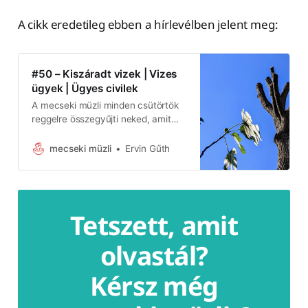
A cikk eredetileg ebben a hírlevélben jelent meg:
#50 – Kiszáradt vizek | Vizes
ügyek | Ügyes civilek
A mecseki müzli minden csütörtök
reggelre összegyűjti neked, amit
Pécsről tudnod kell és tudni
érdemes a héten. Ezúttal csak az
mecseki müzli
Ervin Gűth
előfizetők és a támogató tagok
kapják a teljes hírlevelet. #szerk. 1.
Az előfizetők és a támogató tagok
számára bekapcsoltam a
Tetszett, amit
hozzászólási lehetőséget az oldalon
a bej…
olvastál?
Kérsz még