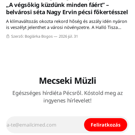
„A végsőkig küzdünk minden fáért” –
belvárosi séta Nagy Ervin pécsi főkertésszel
A klímaváltozás okozta rekord hőség és aszály idén nyáron
is veszélyt jelenthet a városi növényzetre. A Halló Tisza
Sziget séta-fórumán Nagy Ervin, Pécs főkertésze mesélt a
Szerző: Boglárka Bogos
2026 júl. 31
városon belüli növénytelepítés kihívásairól, a meglévő
faállomány megóvásáról, valamint a mediterrán fajokkal
történő kísérletezésről. A programon résztvevő közel húsz
érdeklődő a meleg ellenére
Mecseki Müzli
Egészséges hírdiéta Pécsről. Kóstold meg az
ingyenes hírlevelet!
Feliratkozás