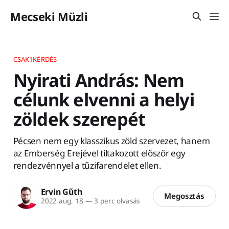
Mecseki Müzli
CSAK1KÉRDÉS
Nyirati András: Nem
célunk elvenni a helyi
zöldek szerepét
Pécsen nem egy klasszikus zöld szervezet, hanem
az Emberség Erejével tiltakozott először egy
rendezvénnyel a tűzifarendelet ellen.
Ervin Gűth
Megosztás
2022 aug. 18
—
3 perc olvasás