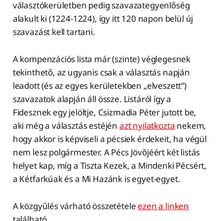
választókerületben pedig szavazategyenlőség
alakult ki (1224-1224), így itt 120 napon belül új
szavazást kell tartani.
A kompenzációs lista már (szinte) véglegesnek
tekinthető, az ugyanis csak a választás napján
leadott (és az egyes kerületekben „elveszett”)
szavazatok alapján áll össze. Listáról így a
Fidesznek egy jelöltje, Csizmadia Péter jutott be,
aki még a választás estéjén
azt nyilatkozta
nekem,
hogy akkor is képviseli a pécsiek érdekeit, ha végül
nem lesz polgármester. A Pécs Jövőjéért két listás
helyet kap, míg a Tiszta Kezek, a Mindenki Pécsért,
a Kétfarkúak és a Mi Hazánk is egyet-egyet.
A közgyűlés várható összetétele
ezen a linken
található.