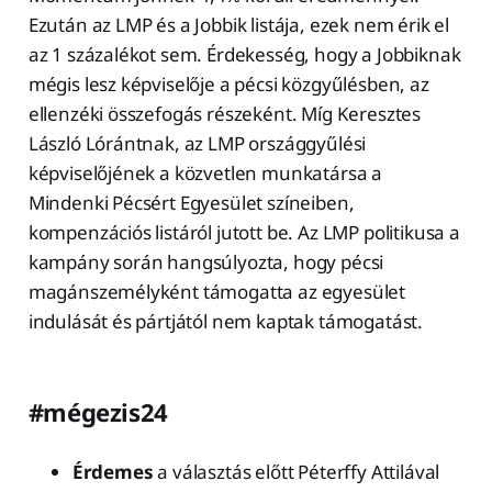
Ezután az LMP és a Jobbik listája, ezek nem érik el
az 1 százalékot sem. Érdekesség, hogy a Jobbiknak
mégis lesz képviselője a pécsi közgyűlésben, az
ellenzéki összefogás részeként. Míg Keresztes
László Lórántnak, az LMP országgyűlési
képviselőjének a közvetlen munkatársa a
Mindenki Pécsért Egyesület színeiben,
kompenzációs listáról jutott be. Az LMP politikusa a
kampány során hangsúlyozta, hogy pécsi
magánszemélyként támogatta az egyesület
indulását és pártjától nem kaptak támogatást.
#mégezis24
Érdemes
a választás előtt Péterffy Attilával