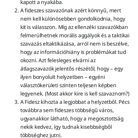
kapott a nyakába.
A fideszes szavazónak azért könnyű, mert
nem kell különösebben gondolkodnia, hogy
kit is válasszon. Míg az ellenzéki szavazókban
felmerülhetnek morális aggályok és a taktikai
szavazás eltaktikázása, arról nem is beszélve,
hogy az információhiány is problémákat tud
okozni. Azt felesleges elvárni az
átlagszavazók jelentős részétől, hogy – egy
ilyen bonyolult helyzetben – egyéni
választókerületi szinten teljesen képben
legyenek. (Most akkor kire is kell szavaznom?)
A Fidesz kihozta a legjobbat a helyzetből. Pécs
továbbra sem fideszes többségű város,
ugyanakkor látható, hogy a megosztottság
nekik kedvez, így tudnak kisebbségből
többséghez jutni.