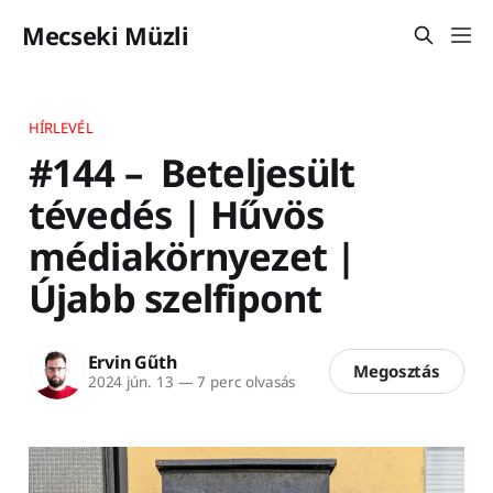
Mecseki Müzli
HÍRLEVÉL
#144 – Beteljesült
tévedés | Hűvös
médiakörnyezet |
Újabb szelfipont
Ervin Gűth
Megosztás
2024 jún. 13
—
7 perc olvasás