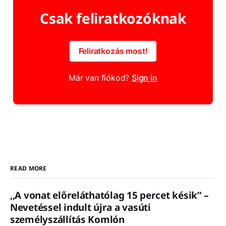
Csak feliratkozóknak
Feliratkozás most!
Már van fiókod?
Sign in
READ MORE
,,A vonat előreláthatólag 15 percet késik” –
Nevetéssel indult újra a vasúti
személyszállítás Komlón