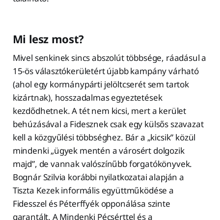
Mi lesz most?
Mivel senkinek sincs abszolút többsége, ráadásul a
15-ös választókerületért újabb kampány várható
(ahol egy kormánypárti jelöltcserét sem tartok
kizártnak), hosszadalmas egyeztetések
kezdődhetnek. A tét nem kicsi, mert a kerület
behúzásával a Fidesznek csak egy külsős szavazat
kell a közgyűlési többséghez. Bár a „kicsik” közül
mindenki „ügyek mentén a városért dolgozik
majd”, de vannak valószínűbb forgatókönyvek.
Bognár Szilvia korábbi nyilatkozatai alapján a
Tiszta Kezek informális együttműködése a
Fidesszel és Péterffyék opponálása szinte
garantált. A Mindenki Pécsérttel és a