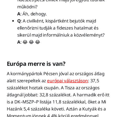
működni?
A
: Áh, dehogy.
Q
: A civilként, kispártként bejutók majd
ellenőrizni tudják a fideszes hatalmat és
sikerül majd informálniuk a közvéleményt?
A
: 😂 😂 😂
Európa merre is van?
A kormánypártok Pécsen jóval az országos átlag
alatt szerepeltek az
európai választáson
: 37,5
százalékot hoztak csupán. A Tisza az országos
átlagnál jobbat: 32,8 százalékot. A harmadik erő itt
is a DK–MSZP–P listája 11,8 százalékkal, őket a Mi
Hazánk 5,4 százaléka követi. Aztán a Kutyák és a
Momentum jönnek 4,4% körüli eredménnyel.