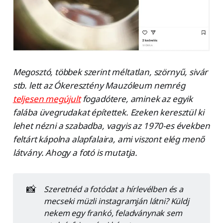
Megosztó, többek szerint méltatlan, szörnyű, sivár
stb. lett az Ókeresztény Mauzóleum nemrég
teljesen megújult
fogadótere, aminek az egyik
falába üvegrudakat építettek. Ezeken keresztül ki
lehet nézni a szabadba, vagyis az 1970-es években
feltárt kápolna alapfalaira, ami viszont elég menő
látvány. Ahogy a fotó is mutatja.
📸
Szeretnéd a fotódat a hírlevélben és a
mecseki müzli instagramján látni? Küldj
nekem egy frankó, feladványnak sem