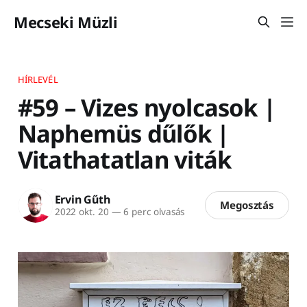
Mecseki Müzli
HÍRLEVÉL
#59 – Vizes nyolcasok |
Naphemüs dűlők |
Vitathatatlan viták
Ervin Gűth
Megosztás
2022 okt. 20
—
6 perc olvasás