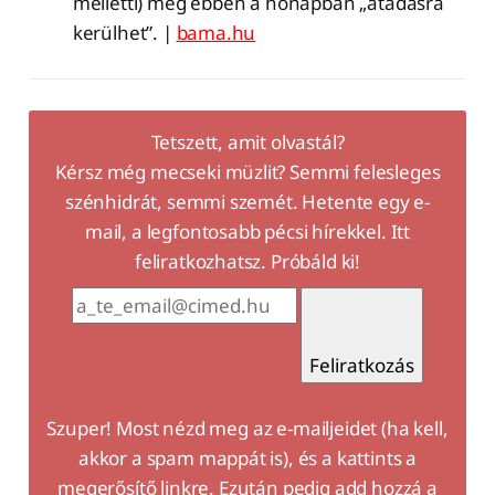
melletti) még ebben a hónapban „átadásra
kerülhet”. |
bama.hu
Tetszett, amit olvastál?
Kérsz még mecseki müzlit? Semmi felesleges
szénhidrát, semmi szemét. Hetente egy e-
mail, a legfontosabb pécsi hírekkel. Itt
feliratkozhatsz. Próbáld ki!
Feliratkozás
Szuper! Most nézd meg az e-mailjeidet (ha kell,
akkor a spam mappát is), és a kattints a
megerősítő linkre. Ezután pedig add hozzá a