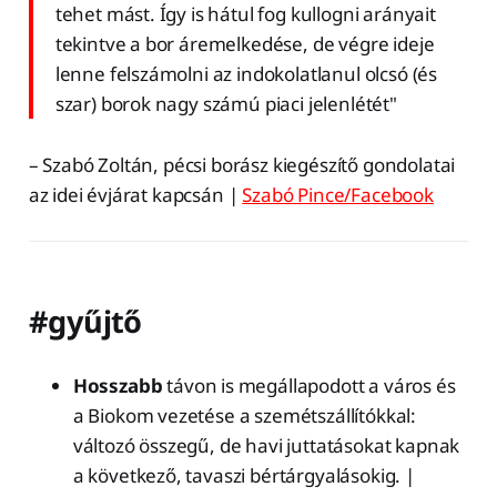
tehet mást. Így is hátul fog kullogni arányait
tekintve a bor áremelkedése, de végre ideje
lenne felszámolni az indokolatlanul olcsó (és
szar) borok nagy számú piaci jelenlétét"
– Szabó Zoltán, pécsi borász kiegészítő gondolatai
az idei évjárat kapcsán |
Szabó Pince/Facebook
#gyűjtő
Hosszabb
távon is megállapodott a város és
a Biokom vezetése a szemétszállítókkal:
változó összegű, de havi juttatásokat kapnak
a következő, tavaszi bértárgyalásokig. |