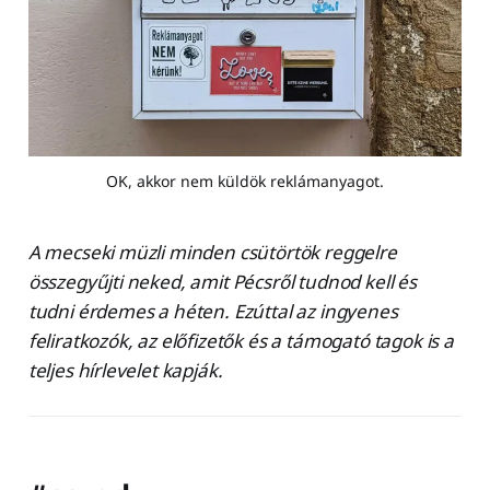
OK, akkor nem küldök reklámanyagot.
A mecseki müzli minden csütörtök reggelre
összegyűjti neked, amit Pécsről tudnod kell és
tudni érdemes a héten. Ezúttal az ingyenes
feliratkozók, az előfizetők és a támogató tagok is a
teljes hírlevelet kapják.