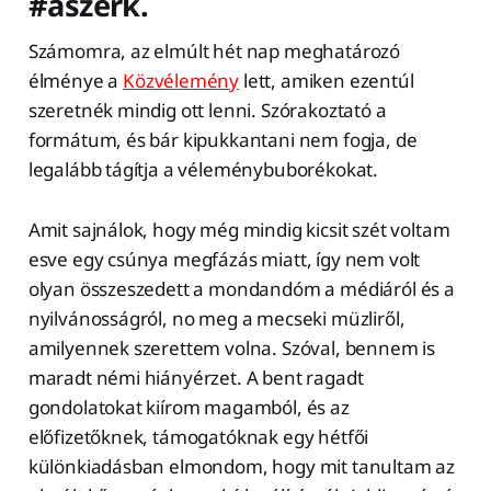
#aszerk.
Számomra, az elmúlt hét nap meghatározó
élménye a
Közvélemény
lett, amiken ezentúl
szeretnék mindig ott lenni. Szórakoztató a
formátum, és bár kipukkantani nem fogja, de
legalább tágítja a véleménybuborékokat.
Amit sajnálok, hogy még mindig kicsit szét voltam
esve egy csúnya megfázás miatt, így nem volt
olyan összeszedett a mondandóm a médiáról és a
nyilvánosságról, no meg a mecseki müzliről,
amilyennek szerettem volna. Szóval, bennem is
maradt némi hiányérzet. A bent ragadt
gondolatokat kiírom magamból, és az
előfizetőknek, támogatóknak egy hétfői
különkiadásban elmondom, hogy mit tanultam az