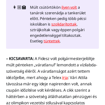
👩🏼‍🏫
Múlt csütörtökön
ilyen volt
a
tanárok szerenádja a tankerület
előtt. Pénteken pedig több pécsi
iskolában is
szolidarítottak
,
sztrájkoltak vagy éppen polgári
engedetlenséggel tiltakoztak.
Esetleg
tüntettek
.
– KICSAVARTA:
A Fidesz volt polgármesterjelöltje
múlt pénteken „váratlanul” lemondott a vízilabda-
szövetség éléről. A váratlanságot azért tettem
idézőjelbe, mert ahogy a Telex
írja
: Vári Attila
távozása már egy ideje napirenden volt, annak
csupán időzítése volt kérdéses. A cikk szerint a
háttérben a szövetség átláthatatlan pénzügyei és
az olimpikon vezetési stílusával kapcsolatos