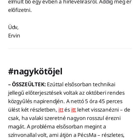
elmúlt bő egy évben a hírlevélírásról. Addig még ér
előfizetni.
Üdv,
Ervin
#nagykötőjel
– ÖSSZEÜLTEK:
Ezúttal elsősorban technikai
jellegű előterjesztések voltak az októberi rendes
közgyűlés napirendjén. A nettó 5 óra 45 perces
ülést két részletben,
itt
és
itt
lehet visszanézni – de
csak, ha valaki szeretné nagyon rosszul érezni
magát. A probléma elsősorban megint a
színvonallal volt, ami átjön a PécsMa – részletes,