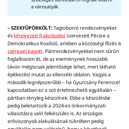
a városatyák.
– SZEKFŰPÖRKÖLT:
Tagtoborzó rendezvényeket
és
kihelyezett frakcióülést
szervezett Pécsre a
Demokratikus Koalíció, amiben a közösségi főzés is
szerepet kapott
. Pártrendezvényekkel nem sűrűn
foglalkozom itt, de az eseménynek hosszabb
távon mégiscsak jelentősége lehet, mert látható
építkezést mutat az ellenzéki oldalon. Vagyis a
második legnépszerűbb – ha Gyurcsány Ferenccel
kapcsolatban ez a szó értelmezhető egyáltalán –
pártban tényleg készülnek. Ebbe a készülésbe
pedig beletartozik a 2024-es önkormányzati
választásra való felkészülés is. Az országos
erőviszonyok alakulásának tükrében pedig
egyáltalán nem valószínű, hogy a következő