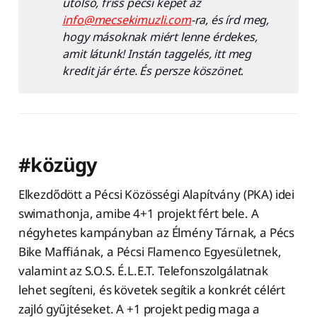
utolsó, friss pécsi képet az
info@mecsekimuzli.com
-ra, és írd meg,
hogy másoknak miért lenne érdekes,
amit látunk! Instán taggelés, itt meg
kredit jár érte. És persze köszönet
.
#közügy
Elkezdődött a Pécsi Közösségi Alapítvány (PKA) idei
swimathonja, amibe 4+1 projekt fért bele. A
négyhetes kampányban az Élmény Tárnak, a Pécs
Bike Maffiának, a Pécsi Flamenco Egyesületnek,
valamint az S.O.S. É.L.E.T. Telefonszolgálatnak
lehet segíteni, és követek segítik a konkrét célért
zajló gyűjtéseket. A +1 projekt pedig maga a