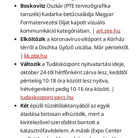
Boskovitz
Oszkár (PTE tervezőgrafika
tanszék) Kadarka-betűcsaládja Magyar
Formatervezési Díjat kapott vizuális
kommunikáció kategóriában. |
art.pte.hu
Elköltözik
a koronavírus-oltópont a Kórház
térről a Dischka Győző utcába. Már péntektől.
|
kk.pte.hu
Változik
a Tudásközpont nyitvatartási ideje,
október 24-től hétfőnként zárva lesz, keddtől
péntekig 10-18 óra között lesz nyitva,
hétvégenként pedig 10-16 óra között. |
tudaskozpont-pecs.hu
Két
épülő tűzoltólaktanyából az egyik
átadása biztosan elhúzódik, mert a
kivitelezővel szerződést bontott a
katasztrófavédelem. A másik (Expo Center