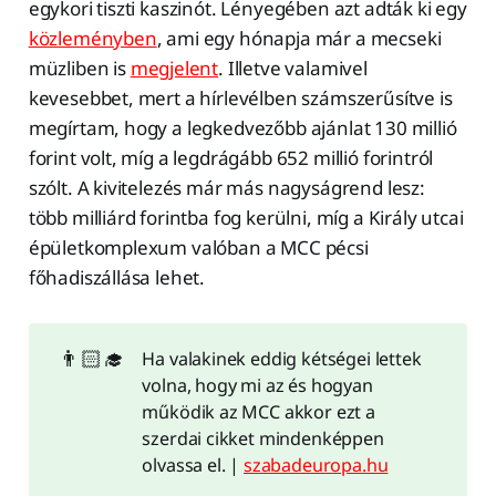
egykori tiszti kaszinót. Lényegében azt adták ki egy
közleményben
, ami egy hónapja már a mecseki
müzliben is
megjelent
. Illetve valamivel
kevesebbet, mert a hírlevélben számszerűsítve is
megírtam, hogy a legkedvezőbb ajánlat 130 millió
forint volt, míg a legdrágább 652 millió forintról
szólt. A kivitelezés már más nagyságrend lesz:
több milliárd forintba fog kerülni, míg a Király utcai
épületkomplexum valóban a MCC pécsi
főhadiszállása lehet.
👨🏻‍🎓
Ha valakinek eddig kétségei lettek
volna, hogy mi az és hogyan
működik az MCC akkor ezt a
szerdai cikket mindenképpen
olvassa el. |
szabadeuropa.hu