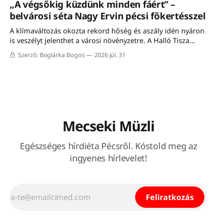
„A végsőkig küzdünk minden fáért” –
belvárosi séta Nagy Ervin pécsi főkertésszel
A klímaváltozás okozta rekord hőség és aszály idén nyáron
is veszélyt jelenthet a városi növényzetre. A Halló Tisza
Sziget séta-fórumán Nagy Ervin, Pécs főkertésze mesélt a
Szerző: Boglárka Bogos
2026 júl. 31
városon belüli növénytelepítés kihívásairól, a meglévő
faállomány megóvásáról, valamint a mediterrán fajokkal
történő kísérletezésről. A programon résztvevő közel húsz
érdeklődő a meleg ellenére
Mecseki Müzli
Egészséges hírdiéta Pécsről. Kóstold meg az
ingyenes hírlevelet!
Feliratkozás