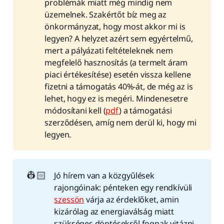
problémák miatt még mindig nem
üzemelnek. Szakértőt bíz meg az
önkormányzat, hogy most akkor mi is
legyen? A helyzet azért sem egyértelmű,
mert a pályázati feltételeknek nem
megfelelő hasznosítás (a termelt áram
piaci értékesítése) esetén vissza kellene
fizetni a támogatás 40%-át, de még az is
lehet, hogy ez is megéri. Mindenesetre
módosítani kell (
pdf
) a támogatási
szerződésen, amíg nem derül ki, hogy mi
legyen.
👷🏻
Jó hírem van a közgyűlések
rajongóinak: pénteken egy rendkívüli
szessön
várja az érdeklőket, amin
kizárólag az energiaválság miatt
szükséges döntésekről fognak vitázni