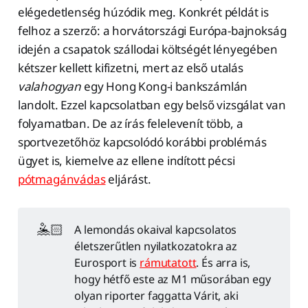
elégedetlenség húzódik meg. Konkrét példát is
felhoz a szerző: a horvátországi Európa-bajnokság
idején a csapatok szállodai költségét lényegében
kétszer kellett kifizetni, mert az első utalás
valahogyan
egy Hong Kong-i bankszámlán
landolt. Ezzel kapcsolatban egy belső vizsgálat van
folyamatban. De az írás felelevenít több, a
sportvezetőhöz kapcsolódó korábbi problémás
ügyet is, kiemelve az ellene indított pécsi
pótmagánvádas
eljárást.
🤽🏻
A lemondás okaival kapcsolatos
életszerűtlen nyilatkozatokra az
Eurosport is
rámutatott
. És arra is,
hogy hétfő este az M1 műsorában egy
olyan riporter faggatta Várit, aki