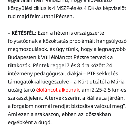
közgyűlési ciklus is 4 MSZP-és és 4 DK-ás képviselőt
tud majd felmutatni Pécsen.
– KÉTÉSFÉL:
Ezen a héten is országszerte
folytatódnak a közoktatás problémáit hangsúlyozó
megmozdulások, és úgy tűnik, hogy a legnagyobb
Budapesten kívüli élőláncot Pécsre tervezik a
tiltakozók. Péntek reggel 7 és 8 óra között 24
intézmény pedagógusai, diákjai – PTE-sekkel és
támogatókkal kiegészülve – a Kürt utcától a Mária
utcáig tartó
élőláncot alkotnak
, ami 2,25-2,5 km-es
szakaszt jelent. A tervek szerint a kiállás „a járdán,
a forgalom normál rendjét biztosítva valósul meg”.
Ami ezen a szakaszon, ebben az időszakban
egyébként a dugó.