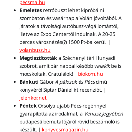
pecsma.hu
Emeletes
retróbuszt lehet kipróbálni
szombaton és vasárnap a Volán jóvoltából. A
járatok a távolsági autóbusz-végállomástól,
illetve az Expo Centertől indulnak. A 20-25
perces városnézés(?) 1500 Ft-ba kerül. |
volanbusz.hu
Megtisztították
a Széchenyi téri Hunyadi
szobrot, amit pár nappal később
valakik
be is
mocskoltak. Gratulálok! |
biokom.hu
Bánkuti
Gábor
A pálosok és Pécs
című
könyvéről Siptár Dániel írt recenziót. |
jelenkor.net
Péntek
Orsolya újabb Pécs-regénnyel
gyarapította az irodalmat, a
Vénusz jegyében
budapesti bemutatójáról rövid beszámoló is
készült. |
konyvesmagazin.hu