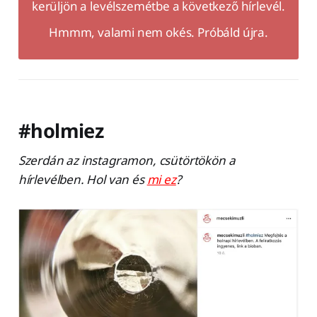
kerüljön a levélszemétbe a következő hírlevél.
Hmmm, valami nem okés. Próbáld újra.
#holmiez
Szerdán az instagramon, csütörtökön a
hírlevélben. Hol van és
mi ez
?