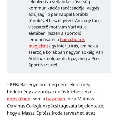
jelenleg is a vízilabda-szövetség
kommunikációs tanácsadója. Vagyis
az újságíró pár nappal korábbi
főnökével beszélgetett. Ami úgy tűnik
visszatérő motívum Vári Attila
életében, hiszen a sportoló
lemondásáról a
bama.hu-n is
megjelent
egy
interjú
írás, aminek a
szerzője korábban nagyon sokáig Vári
Attilának dolgozott. Igaz, még a Pécsi
Sport Nzrt.-nél.
– FEK:
Bár egyelőre még nem jelent meg
hirdetmény az európai uniós közbeszerzési
értesítőben
, sem a
hazaiban
, de a Mathias
Corvinus Collegium pécsi tagozata bejelentette,
hogy a Masszi Építész Iroda tervezheti át az