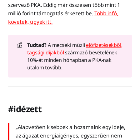
szervező PKA. Eddig már összesen több mint 1
millió forint támogatás érkezett be.
Több infó,
követek, ügyek itt.
💰
Tudtad?
A mecseki müzli
előfizetésekből,
tagsági díjakból
származó bevételének
10%-át minden hónapban a PKA-nak
utalom tovább.
#idézett
„Alapvetően kisebbek a hozamaink egy ideje,
az ágazat energiaigényes, egyszerűen nem