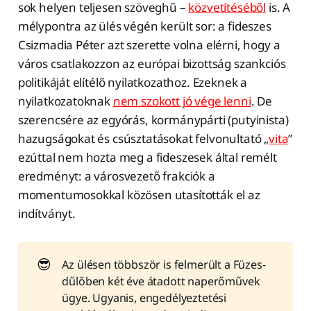
sok helyen teljesen szöveghű –
közvetítéséből
is. A
mélypontra az ülés végén került sor: a fideszes
Csizmadia Péter azt szerette volna elérni, hogy a
város csatlakozzon az európai bizottság szankciós
politikáját elítélő nyilatkozathoz. Ezeknek a
nyilatkozatoknak
nem szokott jó vége lenni
. De
szerencsére az egyórás, kormánypárti (putyinista)
hazugságokat és csúsztatásokat felvonultató „
vita
”
ezúttal nem hozta meg a fideszesek által remélt
eredményt: a városvezető frakciók a
momentumosokkal közösen utasították el az
indítványt.
😎
Az ülésen többször is felmerült a Füzes-
dűlőben két éve átadott naperőművek
ügye. Ugyanis, engedélyeztetési