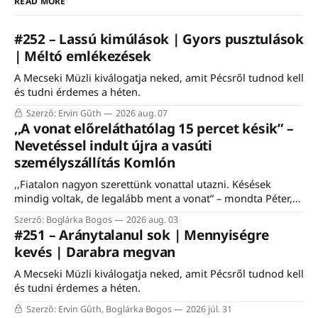
READ MORE
#252 – Lassú kimúlások | Gyors pusztulások
| Méltó emlékezések
A Mecseki Müzli kiválogatja neked, amit Pécsről tudnod kell
és tudni érdemes a héten.
Szerző: Ervin Gűth
2026 aug. 07
,,A vonat előreláthatólag 15 percet késik” –
Nevetéssel indult újra a vasúti
személyszállítás Komlón
,,Fiatalon nagyon szerettünk vonattal utazni. Késések
mindig voltak, de legalább ment a vonat” – mondta Péter,
egy komlói nyugdíjas, aki felidézte, hogy a vasútnak mindig
Szerző: Boglárka Bogos
2026 aug. 03
is fontos szerepe volt a város életében. Éppen ezért nem is
#251 – Aránytalanul sok | Mennyiségre
csoda, hogy a komlói vasútállomáson közel ezerfős tömeg
kevés | Darabra megvan
gyűlt össze szombaton a Komló–Dombóvár-vasútvonal
A Mecseki Müzli kiválogatja neked, amit Pécsről tudnod kell
és tudni érdemes a héten.
Szerző: Ervin Gűth, Boglárka Bogos
2026 júl. 31