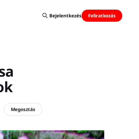
Feliratkozás
Bejelentkezés
csa
ok
Megosztás