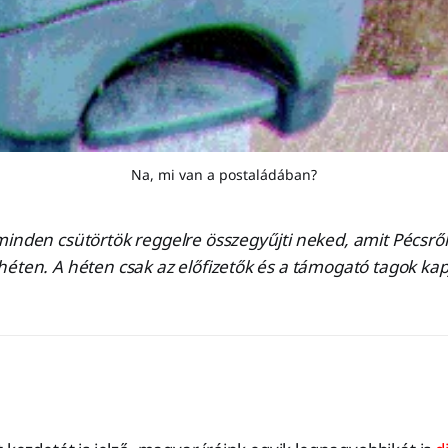
Na, mi van a postaládában?
inden csütörtök reggelre összegyűjti neked, amit Pécsről
éten. A héten csak az előfizetők és a támogató tagok kapj