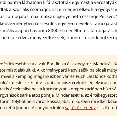
di pontra láthatóan kifárasztották egymást a városatyák,
gadták a szociális csomagot. Ezzel megemelkedik a gyógys
tási támogatás maximálisan igényelhető összege Pécsen. 
edvezményben részesülők egyszeri nevelési támogatást (
zociális alapon havonta 8000 Ft megélhetési támogatást 
it nem a kedvezményezetteknek, hanem közvetlenül szolg
legérdekesebb vita a volt Bőrklinika és az egykori Mandulás
te miatt alakult ki. A kormánypárti képviselők baloldali mut
k, mivel a kemping magánkézben van és Puch Lászlóhoz köth
polgármester szerint viszont a miniszterelnökség elvárása, h
kat is értékesítsenek a kormányzati kompenzációban bízó vá
árgyalások sarkalatos pontja. Mindenesetre, az értékegyezte
 forint folyhat be a város kasszájába, miközben mindkét kiha
terület fejlődhet. Az ügyben külön
sajtóközlemény
is született