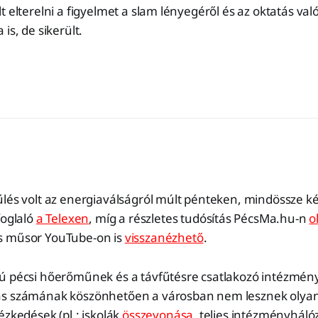
t elterelni a figyelmet a slam lényegéről és az oktatás val
is, de sikerült.
lés volt az energiaválságról múlt pénteken, mindössze ké
foglaló
a Telexen
, míg a részletes tudósítás PécsMa.hu-n
o
s műsor YouTube-on is
visszanézhető
.
ú pécsi hőerőműnek és a távfűtésre csatlakozó intézmény
s számának köszönhetően a városban nem lesznek olyan 
ézkedések (pl.: iskolák
összevonása
, teljes intézményhál