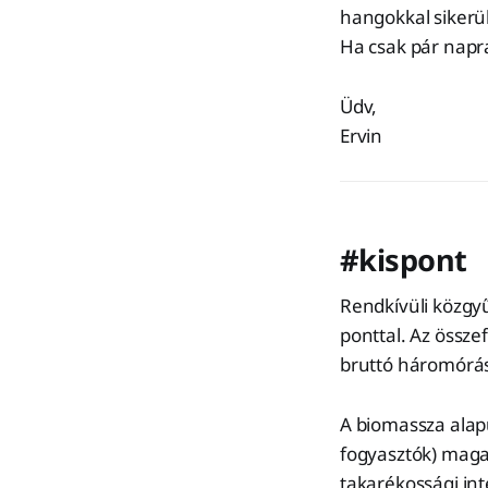
hangokkal sikerül
Ha csak pár napra 
Üdv,
Ervin
#kispont
Rendkívüli közgyű
ponttal. Az össze
bruttó háromórá
A biomassza alap
fogyasztók) maga
takarékossági int