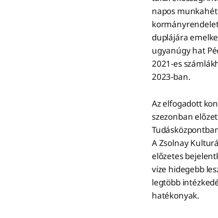
napos munkahét 
kormányrendeletbe
duplájára emelke
ugyanúgy hat Pécs
2021-es számlákho
2023-ban.
Az elfogadott kon
szezonban előzete
Tudásközpontban,
A Zsolnay Kulturál
előzetes bejelen
vize hidegebb les
legtöbb intézked
hatékonyak.