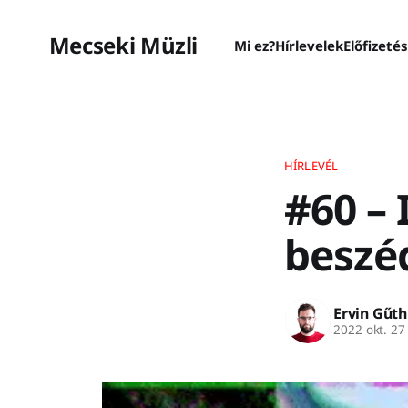
Mecseki Müzli
Mi ez?
Hírlevelek
Előfizeté
HÍRLEVÉL
#60 – 
beszé
Ervin Gűth
2022 okt. 27