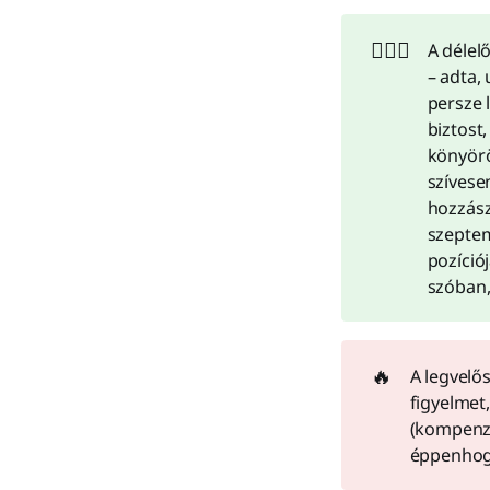
🤷🏻‍♂️
A délel
– adta, 
persze 
biztost
könyörö
szívese
hozzász
szeptem
pozíció
szóban,
🔥
A legvel
figyelmet
(kompenzá
éppenhogy