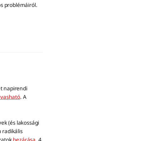
ós problémáiról.
t napirendi
lvasható
. A
ek (és lakossági
radikális
ózatok
bezárása
, 4