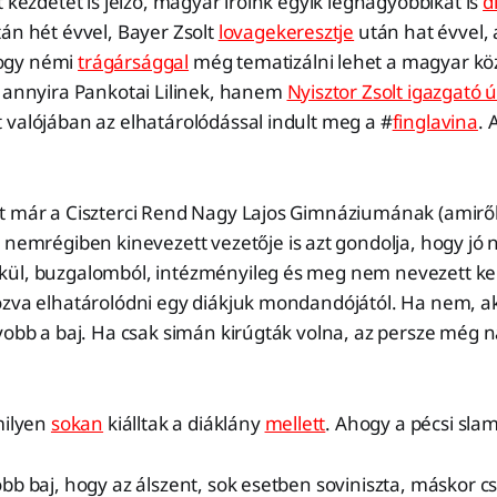
t kezdetét is jelző, magyar íróink egyik legnagyobbikát is
d
án hét évvel, Bayer Zsolt
lovagekeresztje
után hat évvel, a
ogy némi
trágársággal
még tematizálni lehet a magyar kö
s annyira Pankotai Lilinek, hanem
Nyisztor Zsolt igazgató 
 valójában az elhatárolódással indult meg a #
finglavina
. 
t már a Ciszterci Rend Nagy Lajos Gimnáziumának (amirő
) nemrégiben kinevezett vezetője is azt gondolja, hogy jó 
ül, buzgalomból, intézményileg és meg nem nevezett ke
ozva elhatárolódni egy diákjuk mondandójától. Ha nem, a
yobb a baj. Ha csak simán kirúgták volna, az persze még n
milyen
sokan
kiálltak a diáklány
mellett
. Ahogy a pécsi sl
bb baj, hogy az álszent, sok esetben soviniszta, máskor c