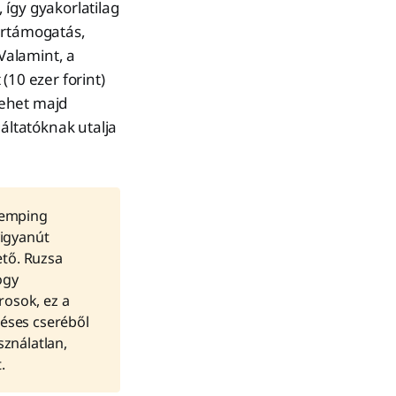
 így gyakorlatilag
zertámogatás,
Valamint, a
10 ezer forint)
lehet majd
áltatóknak utalja
 Kemping
yigyanút
ető. Ruzsa
ogy
rosok, ez a
téses cseréből
sználatlan,
.