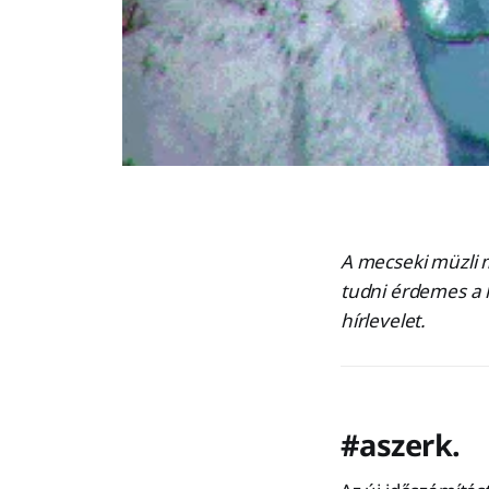
A mecseki müzli m
tudni érdemes a h
hírlevelet.
#aszerk.