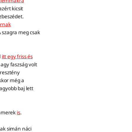
ilemmákra
zért kicsit
zbeszédet.
úrnak
A szagra meg csak
l
itt egy friss és
nagy faszság volt
resztény
kkor még a
agyobb baj lett
ammerek
is
.
sak simán náci