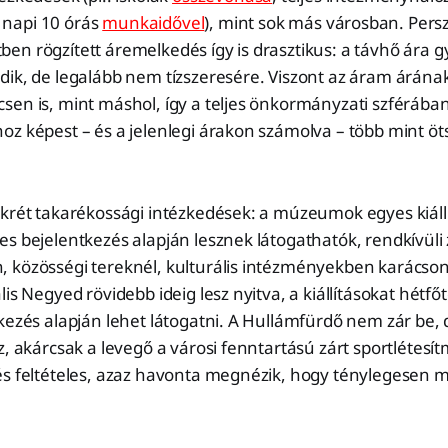
napi 10 órás
munkaidővel
), mint sok más városban. Persz
n rögzített áremelkedés így is drasztikus: a távhő ára gy
dik, de legalább nem tízszeresére. Viszont az áram árán
en is, mint máshol, így a teljes önkormányzati szférában
z képest – és a jelenlegi árakon számolva – több mint öt
krét takarékossági intézkedések: a múzeumok egyes kiállít
s bejelentkezés alapján lesznek látogathatók, rendkívüli 
 közösségi tereknél, kulturális intézményekben karácsony
is Negyed rövidebb ideig lesz nyitva, a kiállításokat hétfő
tkezés alapján lehet látogatni. A Hullámfürdő nem zár be
z, akárcsak a levegő a városi fenntartású zárt sportlétes
és feltételes, azaz havonta megnézik, hogy ténylegesen 