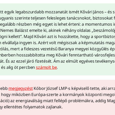
őtt egyik legabszurdabb mozzanatát ismét Kővári János – és s
ugyanis szerinte teljesen felesleges tanácsnokot, biztosokat f
legalább részben még egyet is lehet érteni: a momentumos 
, Nemes Balázst emelte ki, akinek néhány oldalas „beszámoló
gni kellett”. Majd Kővári azt is hozzátette, hogy a sportbiztos
n elvállalja ingyen is. Azért volt mégiscsak a képmutatás mag
ólás, mert a fideszes vezetésű Baranya megyei közgyűlés é
berben hosszabbította meg Kővári fenntartható városfejlesz
ját. És az ezzel járó fizetését. Ám az elmúlt egyéves tevékeny
 és alig öt percben
számolt be
.
ősebb
megjegyzést
Kóbor József LMP-s képviselő tette, aki arra 
, hogy miközben Európa-szerte a kormányok központi mego
ció) az energiaválság miatt fellépő problémákra, addig M
 ellentétes folyamatok zajlanak.