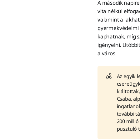
A második napiren
vita nélkül elfo
valamint a lakha
gyermekvédelmi k
kaphatnak, míg s
igényelni. Utóbb
a város.
💰
Az egyik 
csereügyle
kiáltotta
Csaba, al
ingatlano
további t
200 millió
pusztuló 