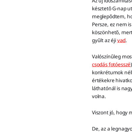
Az új időszámítás
késztető G-nap ut
meglepődtem, h
Persze, ez nem i
köszönhető, mert
gyűlt az éji
vad
.
Valószínűleg mos
csodás fotóesszé
konkrétumok nélk
értékekre hivatk
láthatónál is nag
volna.
Viszont jó, hogy 
De, az a legnagyo