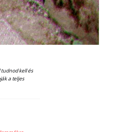
 tudnod kell és
ák a teljes