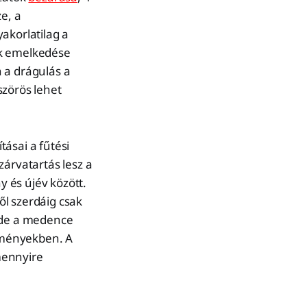
e, a
akorlatilag a
ak emelkedése
 a drágulás a
szörös lehet
ásai a fűtési
zárvatartás lesz a
 és újév között.
től szerdáig csak
, de a medence
ítményekben. A
mennyire