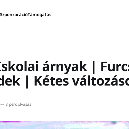
s
Szponzoráció
Támogatás
Iskolai árnyak | Fur
dek | Kétes változás
—
8 perc olvasás