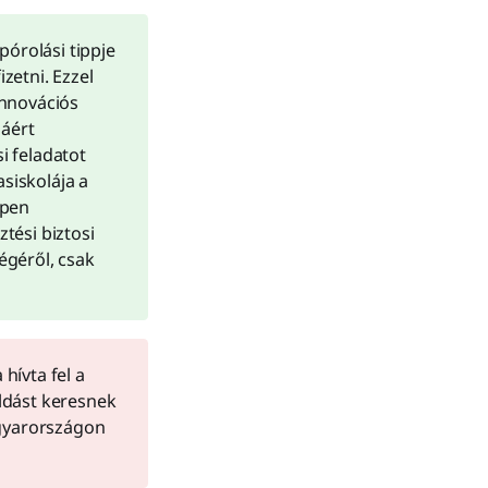
pórolási tippje
izetni. Ezzel
innovációs
jáért
i feladatot
asiskolája a
ppen
tési biztosi
ségéről, csak
hívta fel a
ldást keresnek
agyarországon