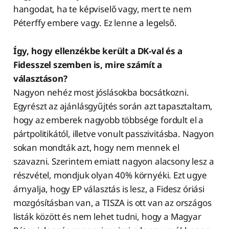
hangodat, ha te képviselő vagy, mert te nem
Péterffy embere vagy. Ez lenne a legelső.
Így, hogy ellenzékbe került a DK-val és a
Fidesszel szemben is, mire számít a
választáson?
Nagyon nehéz most jóslásokba bocsátkozni.
Egyrészt az ajánlásgyűjtés során azt tapasztaltam,
hogy az emberek nagyobb többsége fordult el a
pártpolitikától, illetve vonult passzivitásba. Nagyon
sokan mondták azt, hogy nem mennek el
szavazni. Szerintem emiatt nagyon alacsony lesz a
részvétel, mondjuk olyan 40% környéki. Ezt ugye
árnyalja, hogy EP választás is lesz, a Fidesz óriási
mozgósításban van, a TISZA is ott van az országos
listák között és nem lehet tudni, hogy a Magyar