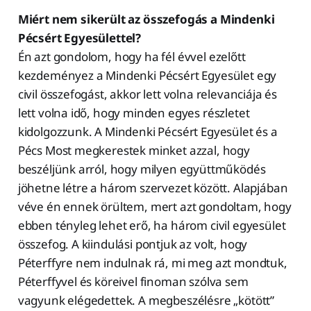
Miért nem sikerült az összefogás a Mindenki
Pécsért Egyesülettel?
Én azt gondolom, hogy ha fél évvel ezelőtt
kezdeményez a Mindenki Pécsért Egyesület egy
civil összefogást, akkor lett volna relevanciája és
lett volna idő, hogy minden egyes részletet
kidolgozzunk. A Mindenki Pécsért Egyesület és a
Pécs Most megkerestek minket azzal, hogy
beszéljünk arról, hogy milyen együttműködés
jöhetne létre a három szervezet között. Alapjában
véve én ennek örültem, mert azt gondoltam, hogy
ebben tényleg lehet erő, ha három civil egyesület
összefog. A kiindulási pontjuk az volt, hogy
Péterffyre nem indulnak rá, mi meg azt mondtuk,
Péterffyvel és köreivel finoman szólva sem
vagyunk elégedettek. A megbeszélésre „kötött”