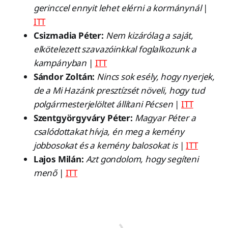
gerinccel ennyit lehet elérni a kormánynál
|
ITT
Csizmadia Péter:
Nem kizárólag a saját,
elkötelezett szavazóinkkal foglalkozunk a
kampányban
|
ITT
Sándor Zoltán:
Nincs sok esély, hogy nyerjek,
de a Mi Hazánk presztízsét növeli, hogy tud
polgármesterjelöltet állítani Pécsen
|
ITT
Szentgyörgyváry Péter:
Magyar Péter a
csalódottakat hívja, én meg a kemény
jobbosokat és a kemény balosokat is
|
ITT
Lajos Milán:
Azt gondolom, hogy segíteni
menő
|
ITT