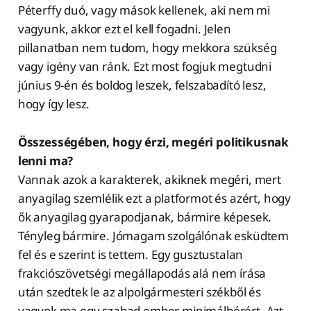
Péterffy duó, vagy mások kellenek, aki nem mi
vagyunk, akkor ezt el kell fogadni. Jelen
pillanatban nem tudom, hogy mekkora szükség
vagy igény van ránk. Ezt most fogjuk megtudni
június 9-én és boldog leszek, felszabadító lesz,
hogy így lesz.
Összességében, hogy érzi, megéri politikusnak
lenni ma?
Vannak azok a karakterek, akiknek megéri, mert
anyagilag szemlélik ezt a platformot és azért, hogy
ők anyagilag gyarapodjanak, bármire képesek.
Tényleg bármire. Jómagam szolgálónak esküdtem
fel és e szerint is tettem. Egy gusztustalan
frakciószövetségi megállapodás alá nem írása
után szedtek le az alpolgármesteri székből és
vagyok ma egy szabad ember minimálbérért. Azt