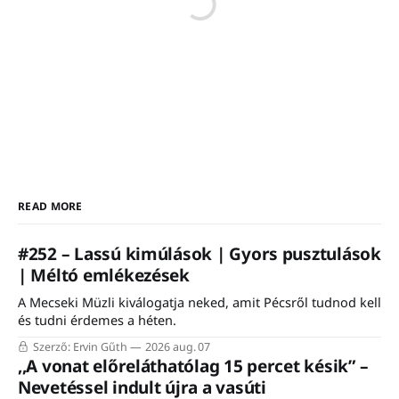
READ MORE
#252 – Lassú kimúlások | Gyors pusztulások
| Méltó emlékezések
A Mecseki Müzli kiválogatja neked, amit Pécsről tudnod kell
és tudni érdemes a héten.
Szerző: Ervin Gűth
2026 aug. 07
,,A vonat előreláthatólag 15 percet késik” –
Nevetéssel indult újra a vasúti