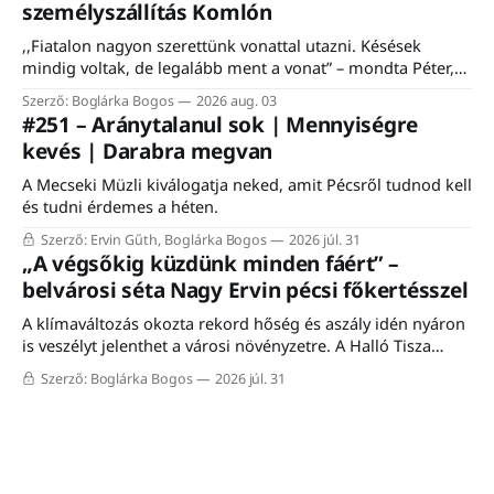
személyszállítás Komlón
,,Fiatalon nagyon szerettünk vonattal utazni. Késések
mindig voltak, de legalább ment a vonat” – mondta Péter,
egy komlói nyugdíjas, aki felidézte, hogy a vasútnak mindig
Szerző: Boglárka Bogos
2026 aug. 03
is fontos szerepe volt a város életében. Éppen ezért nem is
#251 – Aránytalanul sok | Mennyiségre
csoda, hogy a komlói vasútállomáson közel ezerfős tömeg
kevés | Darabra megvan
gyűlt össze szombaton a Komló–Dombóvár-vasútvonal
A Mecseki Müzli kiválogatja neked, amit Pécsről tudnod kell
és tudni érdemes a héten.
Szerző: Ervin Gűth, Boglárka Bogos
2026 júl. 31
„A végsőkig küzdünk minden fáért” –
belvárosi séta Nagy Ervin pécsi főkertésszel
A klímaváltozás okozta rekord hőség és aszály idén nyáron
is veszélyt jelenthet a városi növényzetre. A Halló Tisza
Sziget séta-fórumán Nagy Ervin, Pécs főkertésze mesélt a
Szerző: Boglárka Bogos
2026 júl. 31
városon belüli növénytelepítés kihívásairól, a meglévő
faállomány megóvásáról, valamint a mediterrán fajokkal
történő kísérletezésről. A programon résztvevő közel húsz
érdeklődő a meleg ellenére