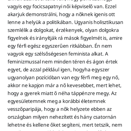
vagyis egy focicsapatnyi női képviselő van. Ezzel
akarjuk demonstrálni, hogy a nőknek igenis ott
lenne a helyük a politikában. Ugyanis holisztikusan
szemlélik a dolgokat, érzékenyek, olyan dolgokra
figyelnek és irányítják rá mások figyelmét is, amire
egy férfi egész egyszerűen ritkábban. Én nem
vagyok egy szélsőségesen feminista alkat. A
feminizmussal nem minden téren és ágon értek
egyet, de azzal például igen, hogyha egyszer
ugyanolyan pozícióban van egy férfi meg egy nő,
akkor ne kapjon már a nő kevesebbet, mert lehet,
hogy a gyerek miatt ő néha táppénzre megy. Az
egyesületemnek meg a korábbi életemnek
vesszőparipája, hogy a nők helyzete ebben az
országban milyen nehezített és hány csatornán
lehetne és kellene őket segíteni, mert tetszik, nem