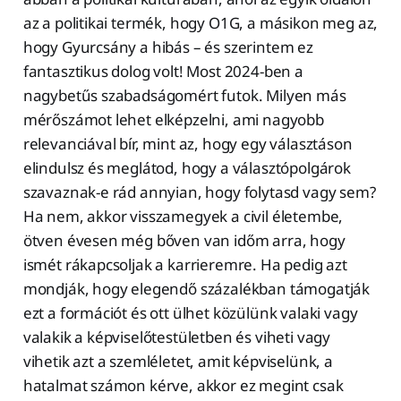
az a politikai termék, hogy O1G, a másikon meg az,
hogy Gyurcsány a hibás – és szerintem ez
fantasztikus dolog volt! Most 2024-ben a
nagybetűs szabadságomért futok. Milyen más
mérőszámot lehet elképzelni, ami nagyobb
relevanciával bír, mint az, hogy egy választáson
elindulsz és meglátod, hogy a választópolgárok
szavaznak-e rád annyian, hogy folytasd vagy sem?
Ha nem, akkor visszamegyek a civil életembe,
ötven évesen még bőven van időm arra, hogy
ismét rákapcsoljak a karrieremre. Ha pedig azt
mondják, hogy elegendő százalékban támogatják
ezt a formációt és ott ülhet közülünk valaki vagy
valakik a képviselőtestületben és viheti vagy
vihetik azt a szemléletet, amit képviselünk, a
hatalmat számon kérve, akkor ez megint csak