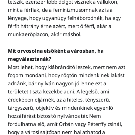
tetszik, ezerszer több dolgot visznek a vállukon,
mint a férfiak, de a feminizmusomnak az is a
lényege, hogy ugyanúgy felháborodnék, ha egy
férfit hátrány érne azért, mert ő férfi, akár a
munkaerőpiacon, akár máshol.
Mit orvosolna elsőként a városban, ha
megválasztanák?
Most lehet, hogy kiábrándító leszek, mert nem azt
fogom mondani, hogy rögtön mindenkinek lakást
adnánk, bár nyilván nagyon jó lenne ezt a
területet tiszta kezekbe adni. A legelső, ami
érdekében eljárnék, az a hiteles, tényszerű,
tárgyszerű, objektív és mindenkinek egyenlő
hozzáférést biztosító nyilvános tér. Nem
fordulhatna elő, amit Orbán vagy Péterffy csinál,
hogy a városi sajtóban nem hallathatod a