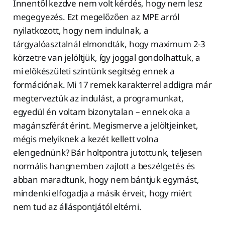
Innentől kezdve nem volt kérdés, hogy nem lesz
megegyezés. Ezt megelőzően az MPE arról
nyilatkozott, hogy nem indulnak, a
tárgyalóasztalnál elmondták, hogy maximum 2-3
körzetre van jelöltjük, így joggal gondolhattuk, a
mi előkészületi szintünk segítség ennek a
formációnak. Mi 17 remek karakterrel addigra már
megterveztük az indulást, a programunkat,
egyedül én voltam bizonytalan – ennek oka a
magánszférát érint. Megismerve a jelöltjeinket,
mégis melyiknek a kezét kellett volna
elengednünk? Bár holtpontra jutottunk, teljesen
normális hangnemben zajlott a beszélgetés és
abban maradtunk, hogy nem bántjuk egymást,
mindenki elfogadja a másik érveit, hogy miért
nem tud az álláspontjától eltérni.