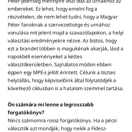
Péter-jelenség mennyire viszi oda az urnákhoz az
embereket. Ez lehet, hogy emelni fog a
részvételen, de nem lehet tudni, hogy a Magyar
Péter fanoknak a szervezettsége és urnához
vonulása mit jelent majd a szavazólapokon, a helyi
választási eredményekre nézve. Az biztos, hogy
ezt a brandet többen is magukénak akarják, lásd a
napokbéli eseményeket a kettes
választókerületben. Sajnálatos módon ebben
éppen egy MPE-s jelölt érintett. Célunk a tisztes
helytállás, hogy képviselőink által folytatódjék a
következő ciklusban is a hatalom szemmel tartása.
Ön számára mi lenne a legrosszabb
forgatókönyv?
Nincs számomra rossz forgatókönyv. Ha a pécsi
választók azt mondják, hogy nekik a Fidesz-