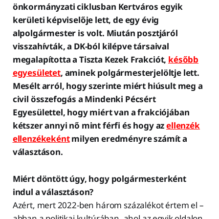
önkormányzati ciklusban Kertváros egyik
kerületi képviselője lett, de egy évig
alpolgármester is volt. Miután posztjáról
visszahívták, a DK-ból kilépve társaival
megalapította a Tiszta Kezek Frakciót,
később
egyesületet
, aminek polgármesterjelöltje lett.
Mesélt arról, hogy szerinte miért hiúsult meg a
civil összefogás a Mindenki Pécsért
Egyesülettel, hogy miért van a frakciójában
kétszer annyi nő mint férfi és hogy az
ellenzék
ellenzékeként
milyen eredményre számít a
választáson.
Miért döntött úgy, hogy polgármesterként
indul a választáson?
Azért, mert 2022-ben három százalékot értem el –
abban a politikai kultúrában, ahol az egyik oldalon