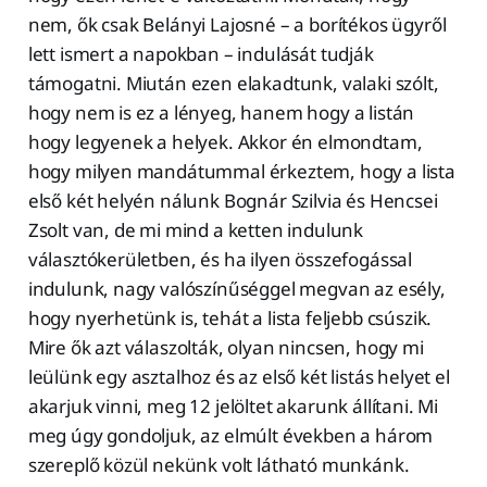
nem, ők csak Belányi Lajosné – a borítékos ügyről
lett ismert a napokban – indulását tudják
támogatni. Miután ezen elakadtunk, valaki szólt,
hogy nem is ez a lényeg, hanem hogy a listán
hogy legyenek a helyek. Akkor én elmondtam,
hogy milyen mandátummal érkeztem, hogy a lista
első két helyén nálunk Bognár Szilvia és Hencsei
Zsolt van, de mi mind a ketten indulunk
választókerületben, és ha ilyen összefogással
indulunk, nagy valószínűséggel megvan az esély,
hogy nyerhetünk is, tehát a lista feljebb csúszik.
Mire ők azt válaszolták, olyan nincsen, hogy mi
leülünk egy asztalhoz és az első két listás helyet el
akarjuk vinni, meg 12 jelöltet akarunk állítani. Mi
meg úgy gondoljuk, az elmúlt években a három
szereplő közül nekünk volt látható munkánk.