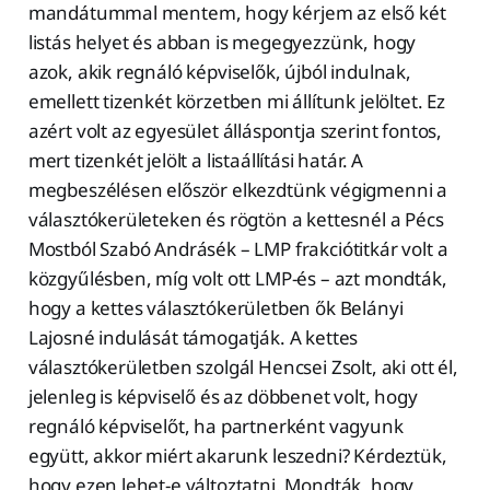
mandátummal mentem, hogy kérjem az első két
listás helyet és abban is megegyezzünk, hogy
azok, akik regnáló képviselők, újból indulnak,
emellett tizenkét körzetben mi állítunk jelöltet. Ez
azért volt az egyesület álláspontja szerint fontos,
mert tizenkét jelölt a listaállítási határ. A
megbeszélésen először elkezdtünk végigmenni a
választókerületeken és rögtön a kettesnél a Pécs
Mostból Szabó Andrásék – LMP frakciótitkár volt a
közgyűlésben, míg volt ott LMP-és – azt mondták,
hogy a kettes választókerületben ők Belányi
Lajosné indulását támogatják. A kettes
választókerületben szolgál Hencsei Zsolt, aki ott él,
jelenleg is képviselő és az döbbenet volt, hogy
regnáló képviselőt, ha partnerként vagyunk
együtt, akkor miért akarunk leszedni? Kérdeztük,
hogy ezen lehet-e változtatni. Mondták, hogy