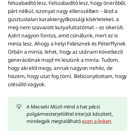
felszabadító lesz. Felszabadító lesz, hogy önerőből,
párt nélkül, iszonyat nagy ellenszélben – lásd a
gusztustalan karaktergyilkossági kísérleteket, a
meg nem szavazott kutyafuttatómat – ez sikerült.
Azért nagyon fontos, amit csinálunk, mert ez is
minta lesz. Ahogy a helyi Fidesznek és Péterffynek
Orbán a minta, lehet, hogy az utánam következő
generációnak majd mi leszünk a minta. Tudom,
hogy aki elöl megy, annak nagyon nehéz, de
hiszem, hogy utat fog törni. Bebizonyítottam, hogy
ütésálló vagyok.
💡
A Mecseki Müzli mind a hat pécsi
polgármesterjelölttel interjút készített,
mindegyik megtalálható
ezen a linken
.