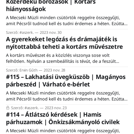
Közérdekű borozások | Kortárs
voltam, ezután is nyitott leszek. Az egyik forma a hírlevél-,
hiányosságok
rovat-, podcastszponzoráció
A Mecseki Müzli minden csütörtök reggelre összegyűjti,
amit Pécsről tudnod kell és tudni érdemes a héten. Ezúttal
az ingyenes feliratkozók is a teljes hírlevelet kapják. Nincs
Szerző: #aszerk.
2023 nov. 30
ez mindig így! Ha mindig a teljes hírlevelet szeretnéd,
A gyerekeket legózás és drámajáték is
akkor most válts előfizetésre! Részletek: itt. #aszerk.
nyitottabbá teheti a kortárs művészetre
Szolgálati közlemény 1.: Az infláció minket is utolért,
A kortárs művészet és a közízlés viszonya sose volt
felhőtlen. Nyilván a szembeállítás is tévút, de a feszült
viszonynál van rosszabb is. A közömbösség. Az érdeklődés,
Szerző: Ervin Gűth
2023 nov. 28
a nyitottság hiánya. De lássuk be, a kortárs művészetekkel,
#115 – Lakhatási üvegküszöb | Magányos
művészekkel általában tényleg nem könnyű, ezért is
párbeszéd | Várható e-bérlet
hiánypótló a Zsolnay-negyed Kortárs Junior néven futó
A Mecseki Müzli minden csütörtök reggelre összegyűjti,
amit Pécsről tudnod kell és tudni érdemes a héten. Ezúttal
csak az előfizetők kapják a teljes hírlevelet. #aszerk. Kicsit
Szerző: #aszerk.
2023 nov. 23
izgulva készülünk a holnapi, előfizetők számára nyitott első
#114 – Átlátszó kérdések | Hamis
szerkesztőségi találkozóra. A részleteket a friss előfizetők
párhuzamok | Önkizsákmányoló civilek
ebből a posztból tudhatják meg, a többiek meg már
A Mecseki Müzli minden csütörtök reggelre összegyűjti,