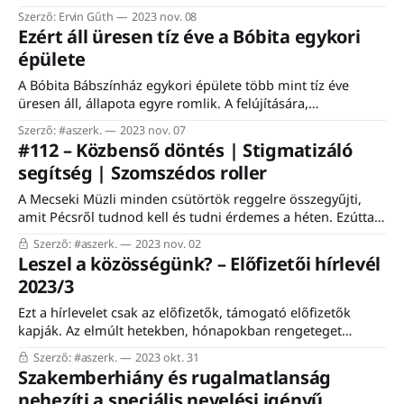
azonban a három azonos figura megtalálásáról szóló
Szerző: Ervin Gűth
2023 nov. 08
társasjáték ötlete mégsem a magán-, hanem a szakmai
Ezért áll üresen tíz éve a Bóbita egykori
életéből jött. A Pécsi Tudományegyetem adjunktusaként
épülete
projektív síkokkal, véges geometriával foglalkozik, és egy
ideje már kártyákkal is. Az interjú előtt el kell mondanom,
A Bóbita Bábszínház egykori épülete több mint tíz éve
üresen áll, állapota egyre romlik. A felújítására,
megmentésére már több terv is volt, de végül egyik sem
Szerző: #aszerk.
2023 nov. 07
valósult meg. Hogyan jutottunk el idáig? Mit lehet tenni,
#112 – Közbenső döntés | Stigmatizáló
hogy újra a kultúra központja legyen? „Szomorú volt az
segítség | Szomszédos roller
utolsó pillanatokban játszani, mert akkor már
A Mecseki Müzli minden csütörtök reggelre összegyűjti,
amit Pécsről tudnod kell és tudni érdemes a héten. Ezúttal
csak az előfizetők kapják a teljes hírlevelet. #aszerk.
Szerző: #aszerk.
2023 nov. 02
Megnyitjuk a szerkesztőséget. Hozzáférhetőbbé tesszük.
Leszel a közösségünk? – Előfizetői hírlevél
Mit jelent ez a gyakorlatban? 1. Mostantól minden
2023/3
feliratkozótól várjuk az ötleteket, javaslatokat, hogy milyen
témákat dolgozzunk fel alaposabban a
Ezt a hírlevelet csak az előfizetők, támogató előfizetők
kapják. Az elmúlt hetekben, hónapokban rengeteget
gondolkodtunk azon, hogy milyen irányba kellene
Szerző: #aszerk.
2023 okt. 31
fejleszteni a Mecseki Müzlit. Ehhez szerencsére nem csak
Szakemberhiány és rugalmatlanság
rengeteg szakmai segítséget, inspirációt kapunk, de az
nehezíti a speciális nevelési igényű
olvasóinktól is sok visszajelzés érkezik. Erre az utóbbira,