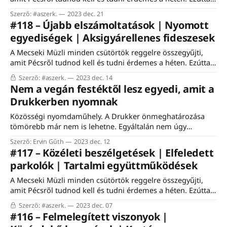
az ingyenes feliratkozók is a teljes hírlevelet kapják. Nincs
Szerző: #aszerk.
2023 dec. 21
ez mindig így. Ha minden tartalmat mindig meg szeretnél
#118 – Újabb elszámoltatások | Nyomott
kapni, akkor válts előfizetésre! #aszerk. Lásztminitbe' még
egyediségek | Aksigyárellenes fideszesek
péntek reggel 9-ig tudsz ajándék Mecseki
A Mecseki Müzli minden csütörtök reggelre összegyűjti,
amit Pécsről tudnod kell és tudni érdemes a héten. Ezúttal
csak az előfizetők kapják a teljes hírlevelet. #aszerk. 1.
Szerző: #aszerk.
2023 dec. 14
Érezhetően közeleg az év vége, jövő héttől a Mecseki Müzli
Nem a vegán festéktől lesz egyedi, amit a
is csökkentett üzemmódban működik csak. A legfontosabb
Drukkerben nyomnak
hírek így is minden csütörtökön megérkeznek majd
Közösségi nyomdaműhely. A Drukker önmeghatározása
tömörebb már nem is lehetne. Egyáltalán nem úgy
működnek mint egy kereskedelmi nyomda, teljesen mások
Szerző: Ervin Gűth
2023 dec. 12
a céljaik is. Na, de mik ezek? Hogyan működik egy ilyen
#117 – Közéleti beszélgetések | Elfeledett
kreatív kisközösség? Hogyan lehet életben tartani? Hogyan
parkolók | Tartalmi együttműködések
lehet összehozni a régió hasonló műhelyeit? Hogyan lehet
agyondigitalizált világunkban az analóg
A Mecseki Müzli minden csütörtök reggelre összegyűjti,
amit Pécsről tudnod kell és tudni érdemes a héten. Ezúttal
csak az előfizetők kapják a teljes hírlevelet. #aszerk.
Szerző: #aszerk.
2023 dec. 07
Hirdetések továbbra sem lesznek a hírlevélben, de
#116 – Felmelegített viszonyok |
normális tartalmi együttműködésekre eddig is nyitott