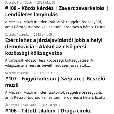
Szerző: Ervin Gűth
2023 okt. 08
eseményt beárnyékolhatta volna a „szuverenitásvédelmi
#108 – Közös kérdés | Zavart zavarkeltés |
törvény” réme, de a résztvevők szerint hasonló
Lendületes lanyhulás
intézkedések nélkül is gondban van a szektor a közép- és
kelet-európai régióban. Lengyelországban és
A Mecseki Müzli minden csütörtök reggelre összegyűjti,
Magyarországon különösen. „Ez
amit Pécsről tudnod kell és tudni érdemes a héten. Ezúttal
az ingyenes feliratkozók és az előfizetők is a teljes hírlevelet
Szerző: #aszerk.
2023 okt. 05
kapják. #aszerk. Hosszú lett hírlevél, nem pazarlom a
Ezért lehet a járdajavítástól jobb a helyi
karaktereket. Viszont el kell mondanom, hogy a Gmail
demokrácia – Alakul az első pécsi
megint csavarni fog a levélszemétszűrő algoritmusán.
közösségi költségvetés
Szóval,
A városnak először lesz közösségi költségvetése. A
világszerte ismert és bevett módszer javaslatok
megfogalmazásával és tényleges döntéseken keresztül
Szerző: #aszerk.
2023 okt. 03
vonja be a helyi közösségeket, és a segítségükkel válhat
#107 – Fogyó kölcsön | Szép arc | Beszélő
élhetőbbé a saját lakókörnyezetük. Pécsen most nyolcvan
müzli
millió forintot lehet így elkölteni, de a gyakorlati, kézzel
fogható fejlesztéseken túl az egész folyamatnak egy
A Mecseki Müzli minden csütörtök reggelre összegyűjti,
amit Pécsről tudnod kell és tudni érdemes a héten. Ezúttal
csak az előfizetők kapják a teljes hírlevelet. #aszerk. Sokak
Szerző: Ervin Gűth
2023 szept. 28
kérése teljesül: visszatérnek a podcastok. Tavaly májusban,
#106 – Tiltott tilalom | Drága címke
egy hónapon át minden héten volt próbaepizód, de ezalatt