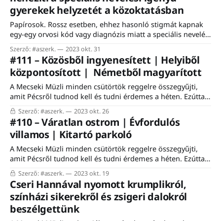
gyerekek helyzetét a közoktatásban
vagyis a „közönségkapcsolatok ápolására” szeretnénk a
jövőben
Papírosok. Rossz esetben, ehhez hasonló stigmát kapnak
egy-egy orvosi kód vagy diagnózis miatt a speciális nevelési
igényű gyerekek az iskolában. Egyáltalán nem kellene
Szerző: #aszerk.
2023 okt. 31
ennek így lennie. Szerencsére jó példák is vannak, de a
#111 – Közösből ingyenesített | Helyiből
jelenlegi oktatási rendszer rugalmatlansága, a pedagógus-
központosított | Németből magyarított
és szakemberhiány tovább erősítik a nehézségeket. Erről
szervezett kerekasztal-beszélgetést
A Mecseki Müzli minden csütörtök reggelre összegyűjti,
amit Pécsről tudnod kell és tudni érdemes a héten. Ezúttal
csak az előfizetők kapják a teljes hírlevelet. #aszerk. A
Szerző: #aszerk.
2023 okt. 26
pártpropagandák alternatív valóságait rendszeresen
#110 – Váratlan ostrom | Évfordulós
vizsgáló #hájper és a „szomszéd rétje mindig zöldebb”
villamos | Kitartó parkoló
vagyis a #bezzeg rovatokat kénytelen voltam kombóban
megoldani a héten. Remélem, nem
A Mecseki Müzli minden csütörtök reggelre összegyűjti,
amit Pécsről tudnod kell és tudni érdemes a héten. Ezúttal
csak az előfizetők kapják a teljes hírlevelet. #aszerk. A
Szerző: #aszerk.
2023 okt. 19
szokásosnál is tartalmasabb lett a hírlevél, úgyhogy most
Cseri Hannával nyomott krumplikról,
sem pazarolom a karaktereket egy felesleges bevezetőre.
színházi sikerekről és zsigeri dalokról
Jó olvasást és továbbkattintást! Üdv, Ervin #közgyűlés A
beszélgettünk
fantasztikus