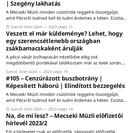
| Szegény lakhatás
kiderült, hogy egyéb elfoglaltságaim mellett a tempó nem
A Mecseki Müzli minden csütörtök reggelre összegyűjti,
amit Pécsről tudnod kell és tudni érdemes a héten. Ezúttal
csak az előfizetők kapják a teljes hírlevelet. #aszerk.
Szerző: Ervin Gűth
2023 szept. 21
Legalább egy évre irodát bérelnénk. Nem kell nagy, sőt,
Veszett el már küldeménye? Lehet, hogy
leginkább egy kicsi helyet keresünk. Kb. 10-15
egy szerencsétlenebb országban
négyzetméterest. Ahol egyszerre minimum ketten tudunk
zsákbamacskaként árulják
dolgozni. Ahová
A pécsi vásár bolhapiacán nézelődve elég sok
megdöbbentő portékával találkoztam már az évek során.
Viszont az ismeretlen tartalmú, külföldi címzetteknek szóló
Szerző: Ervin Gűth
2023 szept. 19
küldemények azért itt is furcsaságnak számítanak. A
#105 – Cenzúrázott buszbotrány |
vasárnap délelőtti forgatagban rengetegen próbálkoznak
Képesített háború | Elindított bezzegelés
továbbadni a megunt játékokon, ruhákon, használati
tárgyakon. A sokféleség itt szokásos, de a sorok között már
A Mecseki Müzli minden csütörtök reggelre összegyűjti,
messziről
amit Pécsről tudnod kell és tudni érdemes a héten. Ezúttal
csak az előfizetők kapják a teljes hírlevelet. #aszerk.
Szerző: Ervin Gűth
2023 szept. 14
Közkívánatra (jó, valójában egy olvasói ötlet-kérés alapján)
Na, de mi lesz? – Mecseki Müzli előfizetői
új rovat indul #bezzeg címmel. A jelzés annyi volt, hogy
hírlevél 2023/2
szinte semmit sem tudunk más magyar városok
Ezt a hírlevelet csak az előfizetők, támogató előfizetők