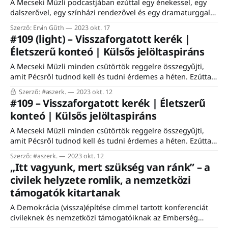
A Mecseki Müzli podcastjában ezúttal egy énekessel, egy
dalszerővel, egy színházi rendezővel és egy dramaturggal
beszélgettem. Ez mind Cseri Hanna. A beszélgetésnek több
Szerző: Ervin Gűth
2023 okt. 17
alapos indoka is volt. A cserihannák zenekar után már
#109 (light) – Visszaforgatott kerék |
szólóprojekt keretében jelent meg új, illetve első, Kikötő
Életszerű konteó | Külsős jelöltaspiráns
című albuma tavasszal. Néhány hete a színházi kritikusok
céhe három
A Mecseki Müzli minden csütörtök reggelre összegyűjti,
amit Pécsről tudnod kell és tudni érdemes a héten. Ezúttal
csak az előfizetők kapják a teljes hírlevelet. Ez nem az.
Szerző: #aszerk.
2023 okt. 12
Mindig a teljes hírlevelet szeretnéd? Válts előfizetésre: itt!
#109 – Visszaforgatott kerék | Életszerű
#aszerk. Apró, de annál fontosabb ráncfelvarrást kapott a
konteó | Külsős jelöltaspiráns
Mecseki Müzli. Nem a hírlevél, hanem maga
A Mecseki Müzli minden csütörtök reggelre összegyűjti,
amit Pécsről tudnod kell és tudni érdemes a héten. Ezúttal
csak az előfizetők kapják a teljes hírlevelet. #aszerk. Apró,
Szerző: #aszerk.
2023 okt. 12
de annál fontosabb ráncfelvarrást kapott a Mecseki Müzli.
„Itt vagyunk, mert szükség van ránk” – a
Nem a hírlevél, hanem maga az oldal. Az ok egyszerű: a
civilek helyzete romlik, a nemzetközi
jövőben több olyan tartalom lesz,
támogatók kitartanak
A Demokrácia (vissza)építése címmel tartott konferenciát
civileknek és nemzetközi támogatóiknak az Emberség
Erejével Alapítvány Pécsen. A szerdai és csütörtöki