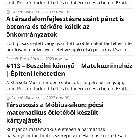
amit Pécsről tudnod kell és tudni érdemes a héten. Ezúttal
csak az előfizetők kapják a teljes hírlevelet. #aszerk. Mivel
Szerző: #aszerk.
2023 nov. 16
az elmúlt hetekben viszonylag sok (+50) új feliratkozója lett
A társadalomfejlesztésre szánt pénzt is
a hírlevélnek, így két dolgot ismét el kell mondanom: 1.
betonra és térkőre költik az
mindenképpen vedd fel a hírlevél
önkormányzatok
Eddig csak sejtett vagy gyanított problémákat tár fel és ír le
pontosan a helyi civil életet vizsgáló első pécsi Civil Szelfi. A
Pécsi Közösségi Alapítvány egy európai uniós pályázatnak
Szerző: Ervin Gűth
2023 nov. 14
köszönhetően hiánypótló kutatásba kezdett, ugyanis eddig
#113 – Beszélni könnyű | Matekozni nehéz
legfeljebb becsléseink lehettek a pécsi civilek valós
| Építeni lehetetlen
helyzetéről. Módszertani és tartalmi problémákat is ki
kellett
A Mecseki Müzli minden csütörtök reggelre összegyűjti,
amit Pécsről tudnod kell és tudni érdemes a héten. Ezúttal
csak az előfizetők kapják a teljes hírlevelet. #aszerk. Az
Szerző: #aszerk.
2023 nov. 09
előző számban meghirdetett felhívásunkra (#112) szépen
Társasozás a Möbius-síkon: pécsi
gyűlnek az ötletek, témajavaslatok. Már a jelenlegi állás
matematikus ötletéből készült
szerint is, azok az előfizetők, támogató előfizetők, akik
kártyajáték
eljönnek a
Ruff János matematikus életében a hármasnak
hatványozottan fontos szerepe van. Hármasikrek édesapja,