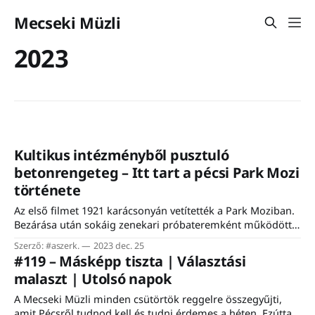
Mecseki Müzli
2023
Kultikus intézményből pusztuló
betonrengeteg – Itt tart a pécsi Park Mozi
története
Az első filmet 1921 karácsonyán vetítették a Park Moziban.
Bezárása után sokáig zenekari próbateremként működött,
de már több mint egy évtizede üresen áll. Befektető és
Szerző: #aszerk.
2023 dec. 25
funkció nélkül. A Park Mozi évtizedeken át Pécs
#119 – Másképp tiszta | Választási
meghatározó kulturális intézménye volt. Az eredetileg 680
malaszt | Utolsó napok
férőhelyes beltéri moziterem később egy 1100 ülőhelyes
kertmozival is bővült,
A Mecseki Müzli minden csütörtök reggelre összegyűjti,
amit Pécsről tudnod kell és tudni érdemes a héten. Ezúttal